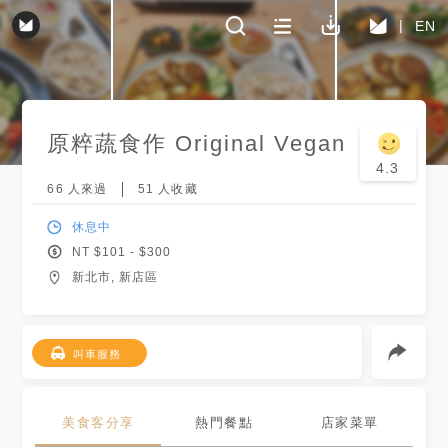
EN
原粹蔬食作 Original Vegan
4.3
66
人來過
51
人收藏
休息中
NT $
101
- $
300
新北市, 新店區
叫車服務
美食客分享
熱門餐點
店家菜單