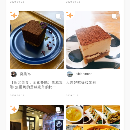
2020-04-22
的飛龍頭 通常是三顆哈哈這個
2020-04-12
是每天用板豆腐現捏的 都很好
吃！根本顛覆我對素食的印象😋
😋 而且如果有不能吃什麼都可
以要求更換ㄛ 真的很棒🥰🥰🥰 ‼️
套餐都有附甜點‼️
奕柔🦄
ahhhmen
【新北美食．全素餐廳】蛋糕篇
夭壽好吃提拉米蘇
🥰 無蛋奶的蛋糕意外的比一般
的蛋糕好吃🤤
2020-04-12
2019-11-21