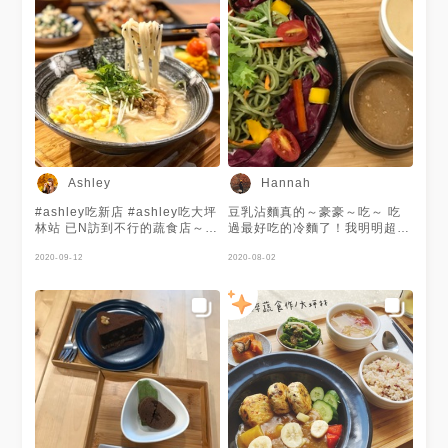
Ashley
Hannah
#ashley吃新店 #ashley吃大坪
豆乳沾麵真的～豪豪～吃～ 吃
林站 已N訪到不行的蔬食店～～
過最好吃的冷麵了！我明明超不
～ 🥬🥒🌽🥦🥕🍠 我這無肉不歡
愛食物是冷的XD
人居然吃一家素食餐廳這麼多次
2020-09-12
2020-08-02
可想而知這家店有多麼不錯❤️ .
以前家裡住附近比較常去 最近
去發現他又遷址了 從最一開始
的民權路 搬到寶安街巷口 現在
又搬到寶安街中段那邊(就是之
前zoo cafe的那個位置) . 每一
道都好吃又健康 我最喜歡 #飛
龍頭 跟 #拉麵 但可惜這天來飛
龍頭已售完😭 另外甜點也很推
👍🏻 下次再來吃～ . 📍原粹蔬食
作 新北市新店區北新路三段206