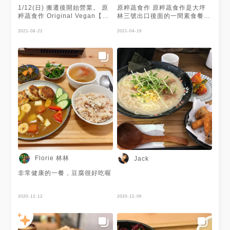
1/12(日) 搬遷後開始營業。 原
原粹蔬食作 原粹蔬食作是大坪
粹蔬食作 Original Vegan【純
林三號出口後面的一間素食餐
素】 新店區北新路三段206巷1
廳，很日式風格的餐廳。在這裡
弄7號 (捷運大坪林站3號出口)
2021-08-22
用餐，餐點有在水準之上，一套
2021-04-19
電話：(02)8914-7185 營業時
餐吃下來，真的沒有覺得自己在
間：11:30-21:00
吃素，但的確一整餐吃的都是蔬
果，偶而不吃肉也滿不錯的。
Florie 林林
Jack
非常健康的一餐，豆腐很好吃喔
2020-12-12
2020-12-06