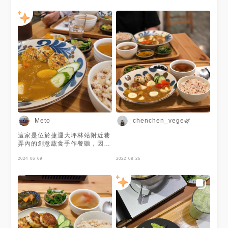
Meto
chenchen_vege🌿
這家是位於捷運大坪林站附近巷
弄內的創意蔬食手作餐聽，因為
是於下午時段來訪所以主食類只
有一個選擇。歲但如此野菜咖哩
2024-06-09
2022-08-26
飛龍頭確是他家的招牌，第一次
看到有人將香蕉入菜非常有創
意，嚐起來極其新奇創意融合的
恰到好處。其他的附餐也非常美
味，白飯上還放有薏仁加以點
綴。 另外飲料的部分點了香檸
咖啡，淡淡的咖啡香加上一入口
的檸檬香兩者結合的非常完美，