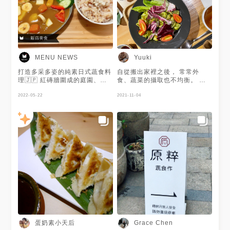
令人想一再品嚐。
MENU NEWS
Yuuki
打造多采多姿的純素日式蔬食料
自從搬出家裡之後， 常常外
理🇯🇵 紅磚牆圍成的庭園、店
食、蔬菜的攝取也不均衡。 最
內的白色系簡約裝潢非常吸睛🤩
近越來越覺得「好想痛痛快快的
蔬食餐點多元豐富🥰 主打純
2022-05-22
吃一場蔬食宴」，因緣巧合的和
2021-11-04
素、連蛋奶都不加😯 必吃店內
最愛的朋友安一起二訪原粹，聊
的熱門品項天貝溫沙拉、藜麥群
了很多工作、人際關係、彼此未
菇烤等🥗 口感豐富令人上癮😆
來的方向。 希望彼此都可以在
謝謝 @Florie 林林 提供美照🧡
各自選擇的道路上，穩定且長遠
的走。
蛋奶素小天后
Grace Chen