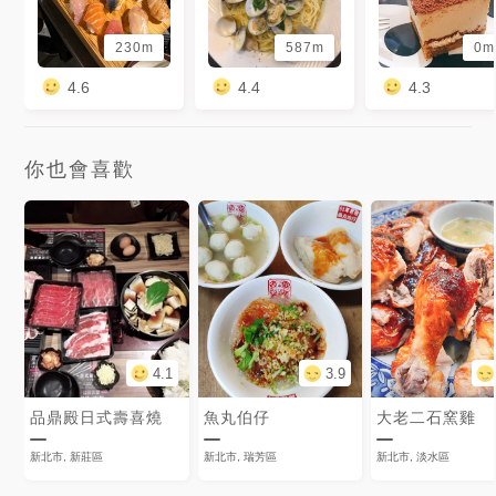
230m
587m
0m
4.6
4.4
4.3
你也會喜歡
4.1
3.9
品鼎殿日式壽喜燒
魚丸伯仔
大老二石窯雞
新北市, 新莊區
新北市, 瑞芳區
新北市, 淡水區