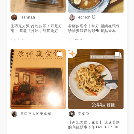
巷1弄7號 #原粹 #原粹蔬食作 #
台北素食 #素食 #蔬食 #蔬食料
理 #新店美食 #新店 #大坪林 #
大坪林美食 #大坪林捷運站 #大
Hannah
4chichi🐭
坪林站 #台北美食 #新北美食
生巧克力派 好吃的派！可是好
餐廳的理念非常好 圍繞在環保
甜。 餅乾很好吃，甜度剛好
珍惜資源愛地球🌍 餐點皆為素
食，清爽且份量剛好。 今天剛
2020-07-27
好經過沒有預約 只好坐戶外席
2020-07-19
可能客人太多 飯後甜點出餐較
久😅 整體環境舒適 夏天建議預
約坐室內 不然等到後面會有點
難耐～ 低消$199，不收服務費
#新北市#大坪林#素食#蔬食#下
午茶#午餐
胃口不大的美食家
奕柔🦄
【新北美食．素食】 這邊看到
的烏龍炒事下午14:00-17:00才
有提供的！ 上面的豆腐是單點