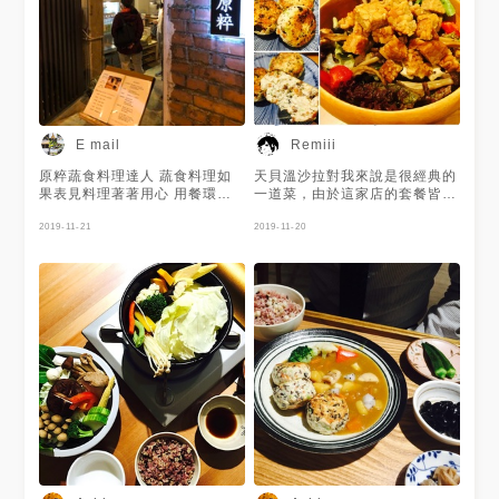
E mail
Remiii
原粹蔬食料理達人 蔬食料理如
天貝溫沙拉對我來說是很經典的
果表見料理著著用心 用餐環境
一道菜，由於這家店的套餐皆無
的空間 影響我們客觀的看法 食
法單點，反而菜單有另外獨立的
材部分 玉米筍 黎麥 秋葵 菇類
2019-11-21
單點菜區，生菜、鴻禧菇、番
2019-11-20
微香的鍋叭
茄，還有酸酸甜甜的醋醬，爽口
又不失輕盈的口感，天熱保有營
養的好選擇！ // 日式煎餃給我
的感覺，有點像是淡水阿給的概
念，或是水煎包的菜包，裡面包
有冬粉、豆皮、木耳、豆腐、蔬
菜，使用日式煎法，底酥到焦
脆，表皮是濕潤又有韌性的，每
咬一口都有種鬆脆的感覺，內餡
是有收汁的炒冬粉(❁´ω`❁) 點
煎餃會附一碗湯，是蕃茄青菜豆
腐湯，是熬透的高麗菜，清淡美
味，沒有多餘的調味，順口不重
口味。 // 飛龍頭就是豆腐漢堡
排的概念，什麼是飛龍頭呢？就