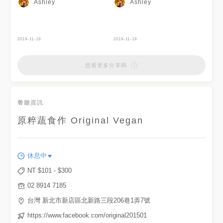
Ashley
Ashley
是稱作這道料理的由來，據說是
以前日本鄉下的人民貧困，有時
買不起肉吃，而把豆腐和切碎的
青菜和在一起，然後炸來吃，感
覺「有在吃肉」的口感，它又名
2019-11-19
2019-11-19
「雁擬」，意即最好吃又名貴的
雁肉我們吃不上了，就虛擬一下
吧😂（這典故蠻有趣的） - 單點
想看更多分享嗎
會看到三顆豆腐排，乍看其實蠻
像香料司康的，它應該是炸過又
再煎過一次，可能不是它很吸油
就是油脂排不掉，趁熱吃掉一顆
餐廳資訊
發現沒想像中的清淡，雙面煎的
焦黃，吃起來脆脆的有一定的鹹
度，配上店內自助取用的檸檬水
原粹蔬食作 Original Vegan
解膩剛剛好，也能順便去油，裡
頭鬆軟綿密，調味就沒有外觀那
麼重了😳
休息中
NT $
101
- $
300
02 8914 7185
台灣 新北市新店區北新路三段206巷1弄7號
https://www.facebook.com/original201501