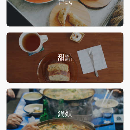
台式
甜點
鍋類