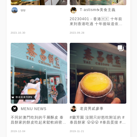
T·astism☕️美食主義
uu
20230401 - 香港🇭🇰 十年前
來到香港吃過 十年後味道依舊
☺️ 還多了種口味
2023-10-30
2023-09-28
老資男貳參事
MENU NEWS
不同於澳門吃到的千層酥皮 泰
#蘭芳園 沒開只好怒吃附近的 #
昌餅家的餅皮吃起來鬆軟綿密，
泰昌餅家 😤😤😤 #泰昌蛋撻 #香
內餡很滑嫩，有著濃濃的奶香味
港美食 #蛋撻 #全香港最好食蛋
😛 還帶點鹹味，快帶上一顆走
2019-12-04
撻
2019-11-21