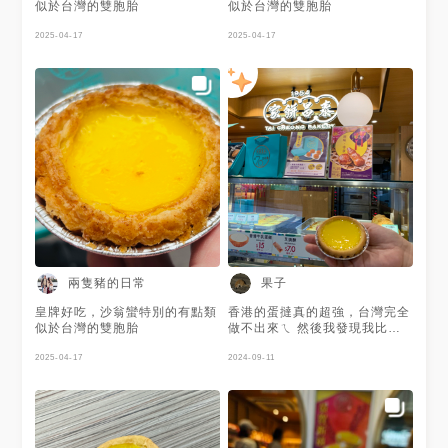
似於台灣的雙胞胎
似於台灣的雙胞胎
2025-04-17
2025-04-17
兩隻豬的日常
果子
皇牌好吃，沙翁蠻特別的有點類
香港的蛋撻真的超強，台灣完全
似於台灣的雙胞胎
做不出來ㄟ 然後我發現我比較
喜歡這種酥皮的，千層的我反而
2025-04-17
還好。 - 之前很不喜歡莫札特，
2024-09-11
因為覺得他的音樂太快樂了，人
生應該會有其他情緒。但最近卻
很喜歡聽，可能是準備考試的這
種苦悶日子裡很需要這種純粹的
快樂吧。而且莫札特的音樂很適