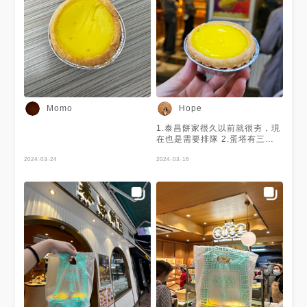
合進入讀書的flow裡ㄟ，我還建
一個清單叫快樂莫札特XD - 再
等一下！四百篇就會發好東西
了！
Momo
Hope
1.泰昌餅家很久以前就很夯，現
在也是需要排隊 2.蛋塔有三個
口味，原味、牛奶和酥皮，吃起
2024-03-24
來就是小時候會買的那種蛋塔，
2024-03-16
也是很香很酥 3.2015買過雞批
和皮蛋酥（倒數照片），完全忘
記味道，如果那時候有Menu可
以紀錄起來就好哈哈 #Hope吃
點心 #Hope吃下午茶 #Hope吃
香港