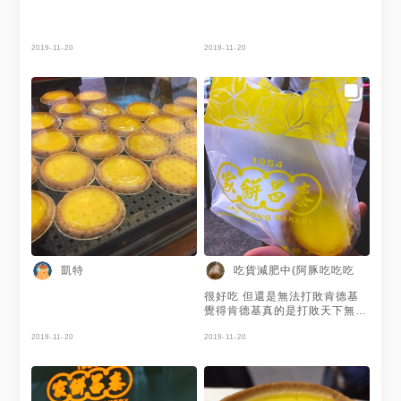
2019-11-20
2019-11-20
凱特
吃貨減肥中(阿豚吃吃吃
很好吃 但還是無法打敗肯德基
覺得肯德基真的是打敗天下無敵
手欸🤔 餅皮不是葡式酥皮，據
2019-11-20
說是牛油曲奇餅～((是台灣麵包
2019-11-20
店常賣的那種類型)) 不到脆對程
度，很酥鬆，味道很香 內餡黃
到發亮，呈現有點螢光黃 很滑
嫩又有濃濃蛋香，甜度大概有全