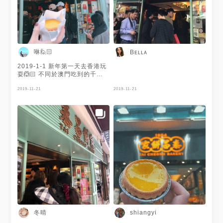
咻🙋🏻
Bᴇʟʟᴀ
2019-1-1 新年第一天去香港玩
耍🙆🏻 不同於澳門吃到的千層
酥皮， 外頭是鬆軟綿密的餅
皮， 也是覺得好好吃哦🥰 with
2019-11-21
2019-11-21
pei
冬晴
shiangyi