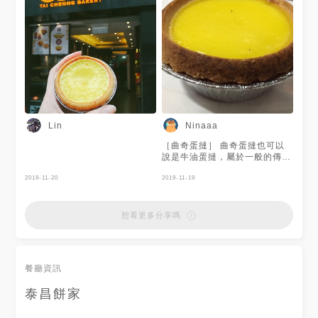
糖等級吧我喜歡，滿優秀的👏
#tuntun_in香港 ：灣仔
Lin
Ninaaa
［曲奇蛋撻］ 曲奇蛋撻也可以
說是牛油蛋撻，屬於一般的傳統
蛋撻，也就是你在一般麵包店看
2019-11-20
到的這種。 泰昌以外帶為主，
2019-11-19
他的蛋撻皮有濃濃的奶香味，一
咬就很容易碎，內陷料蠻深的，
很香有明顯的鹹味，比傳統麵包
想看更多分享嗎
店來的好吃。缺點是陷和餅皮會
有小分離狀態，然後內餡蠻燙
的，要小口小口吃啊！ 個人偏
好葡式蛋撻所以總體對我來說普
餐廳資訊
普囉，喜歡吃蛋撻的人還是能來
試試，說不定很符你的胃口！
泰昌餅家
（聽說他們家的沙翁也蠻不錯
的）