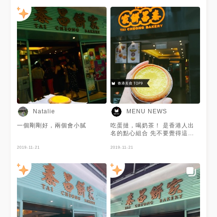
在香港街道上！ 謝謝 @咻🙋🏻
提供美照❤️更新美食頻率很高，
分享的美食感覺也很棒！
Natalie
MENU NEWS
一個剛剛好，兩個會小膩
吃蛋撻，喝奶茶！ 是香港人出
名的點心組合 先不要覺得這個
蛋撻看起來很普通 口感絕對跟
2019-11-21
你想像的不一樣👀 塔皮跟內餡
2019-11-21
兩者完美融合咬下去不會骨肉分
離 濃濃的牛油香很誘人阿～ 謝
謝 @Lin 提供美照❤️版面好豐盛
啊！各種美食～