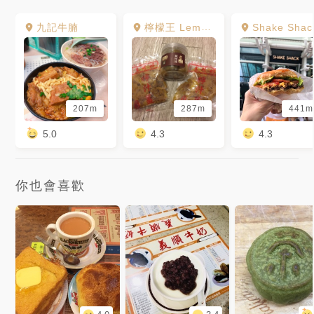
九記牛腩
檸檬王 Lemon King
Shake Shac
207m
287m
441m
5.0
4.3
4.3
你也會喜歡