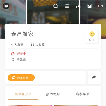
EN
泰昌餅家
4.1
4
人來過
18
人收藏
營業中
香港島
叫車服務
美食客分享
熱門餐點
店家菜單