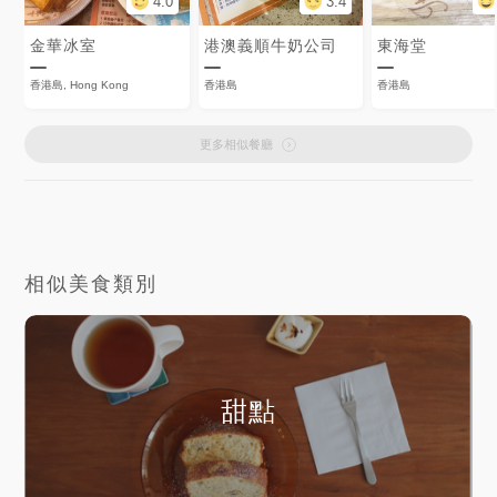
4.0
3.4
金華冰室
港澳義順牛奶公司
東海堂
香港島, Hong Kong
香港島
香港島
更多相似餐廳
相似美食類別
甜點