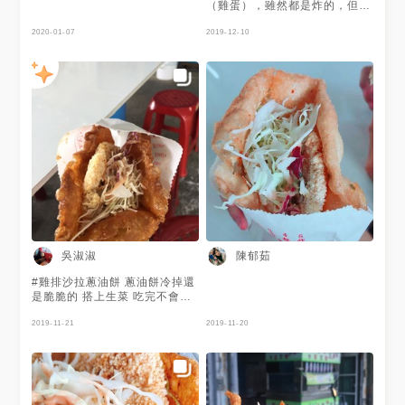
食 #永康美食 #台南小吃 #台南
亭雞排沙拉蔥油餅 #竹力亭炸蛋
（雞蛋），雖然都是炸的，但是
下午茶 #台南必吃 #台南永康美
蔥油餅 #hsinfoodlife
熱熱的吃吃起來確不油膩，我這
食 #台南鹹食 #台南蔥油餅 #台
#swfoodlife🎈
2020-01-07
次是點辣的口味，在冷冷的天吃
2019-12-10
南美食推薦 #竹力亭 #竹力亭炸
起來真是過癮，不過現場人真的
蛋蔥油餅 #炸蛋蔥油餅
很多，還好有先打電話預定。
吳淑淑
陳郁茹
#雞排沙拉蔥油餅 蔥油餅冷掉還
是脆脆的 搭上生菜 吃完不會太
膩 好吃😋 #食在台南#竹力亭
2019-11-21
2019-11-20