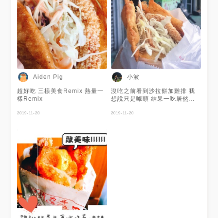
小波
Aiden Pig
超好吃 三樣美食Remix 熱量一
沒吃之前看到沙拉餅加雞排 我
樣Remix
想說只是噱頭 結果一吃居然超
好吃！！ 而且光是吃那個餅就
2019-11-20
很好吃了 雞排又是我愛的那種
2019-11-20
味道雞排 還加一些沙拉生菜 要
不是怕胖我好想天天去買喔～～
～ 而且這樣也只要55😍 原本在
永康然後居然開到南科 下班要
買也太方便了吧😂 #台南