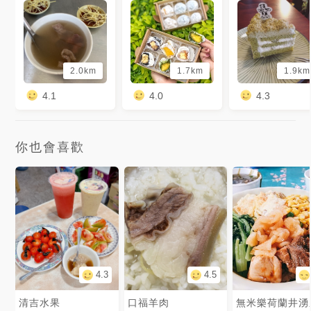
2.0km
1.7km
1.9km
4.1
4.0
4.3
你也會喜歡
4.3
4.5
清吉水果
口福羊肉