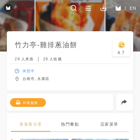
EN
竹力亭-雞排蔥油餅
4.7
29
人來過
28
人收藏
休息中
台南市, 永康區
叫車服務
美食客分享
熱門餐點
店家菜單