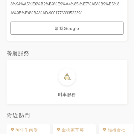
8%94%A5%E6%B2%B9%E9%A4%85-%E7%AB%B9%E5%8
A%9B%E4%BA%AD-900177633352239/
幫我Google
餐廳服務
叫車服務
附近熱門
阿牛牛肉湯
金桃家草莓大福
雄雄食社