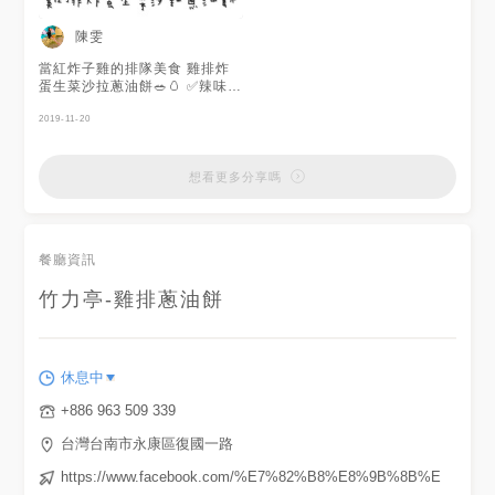
陳雯
當紅炸子雞的排隊美食 雞排炸
蛋生菜沙拉蔥油餅🥗🥚 ✅辣味推
推（是酸辣喲）👍 美食當前熱
量什麼的 還是洗洗睡了吧😂😂
2019-11-20
#排隊美食 #熱量爆表 #份量十
足
想看更多分享嗎
餐廳資訊
竹力亭-雞排蔥油餅
休息中
+886 963 509 339
台灣台南市永康區復國一路
https://www.facebook.com/%E7%82%B8%E8%9B%8B%E