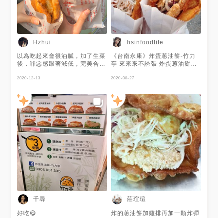
✔️10號 魚排蛋沙拉餅-$90：誰
能拒絕一塊沒有魚刺的魚排，重
點用的還是充滿細刺的虱目魚，
魚排肉質扎實不會一咬就散開，
顛覆小編之前對魚排的壞印象，
如果第一次來一定要點上一份。
Hzhui
hsinfoodlife
⁡ ✔️11號 雞排蛋起司沙拉
餅-$90：一個禮拜吃三次就是
以為吃起來會很油膩，加了生菜
《台南永康》炸蛋蔥油餅-竹力
這個，大塊厚實的無骨雞排，清
後，罪惡感跟著減低，完美合
亭 來來來不誇張 炸蛋蔥油餅裡
爽的沙拉，餅皮部分都是點原味
作，清爽很多 當點心很過癮
面竟然夾著雞排 真的太犯規
梅子醬+胡椒鹽，鹹酸鹹酸的滋
2020-12-13
啦！ 8號-雞排蛋沙拉蔥油餅
2020-08-27
味讓人一口接一口停不下來。 ⁡
➰65 比臉還大的蔥油餅炸的酥
✔️12號 帶骨大雞排-$80：辣味
脆 刷上特製醬汁 夾了一顆半熟
用辣醬醃漬過，愛吃辣的人請直
蛋及生菜沙拉 還夾一片金黃酥
接大辣點下去，辣中稍微帶一點
脆且鮮嫩多汁的無骨雞排🤤 整
點甜，不是死辣讓人吃不下那
體吃起來很有飽足感，生菜給蠻
種。外皮不會乾柴，也不會有滿
多的，吃起來很清爽不膩口 一
滿的麵粉感，趁熱吃小心噴出滿
份厚度有多厚看照片的紙袋就知
滿肉汁，放冷也還能保持脆度。
道😂 📎喜歡吃辣的朋友，他們
⁡ 📢可以電話提前預訂，點餐方
的辣醬偏泰式口味喔 5號-炸蛋
式先選套餐號碼>在選擇醬汁(原
沙拉蔥油餅➰40 這個是沒有加
味/招牌新味)，如果蛋要全熟或
雞排的 走清爽路線😋 炸蛋蔥油
是想吃大辣請先告知!! ⁡
餅-竹力亭 推薦程度：🌕🌕🌕🌗.
➖➖➖➖➖➖➖➖➖➖ 店名：竹力亭
🏠：台南市永康區復國一路237
炸蛋蔥油餅 地址：台南市永康
號, 巷口 ⌛️：13:30-19:00（週
區復國一路237巷口 電話：
一公休） ☎️：0963 509 339 #
千尋
莊瑄瑄
0963-509-339 時間：13:30-
台南美食 #永康美食 #炸蛋蔥油
18:00 公休：禮拜一 ⁡ #台南美
餅 #雞排蔥油餅 #竹力亭 #竹力
好吃😋
炸的蔥油餅加雞排再加一顆炸彈