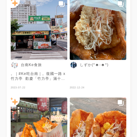
台南Ke食旅
しずか(*☻-☻*)
。｜#Ke吃台南｜。復國一路 x
竹力亭 ⁡ 歡慶「竹力亭」滿十週
年！ ⁡ 今天要來分享一間永康人
氣蔥油餅「竹力亭」，位於在復
2023-07-22
2022-12-24
華夜市附近的熱鬧街道上，小北
百貨斜對面，有著草原綠的大招
牌，特別醒目不難找，他們主打
特色就是把金黃薄脆的餅皮裡面
放進整塊厚實的雞排、靈魂半熟
蛋、邪惡起司和特製沙拉，多層
次的風味，而且份量很大很有飽
足感！非常適合當下午茶止餓的
鹹食。 ⁡ ➖➖➖餐點介紹➖➖➖ ⁡