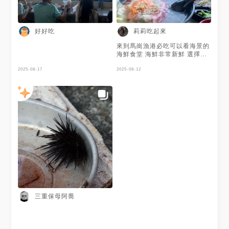
好好吃
莉莉吃起來
來到馬崗漁港必吃可以看海景的
海鮮食堂 海鮮非常新鮮 選擇很
多 石花凍也非常好喝！！ 有冷
2025-08-17
氣
2025-08-12
三重保母阿喬