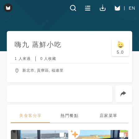
EN
嗨九 蒸鮮小吃
5.0
1
人來過
0
人收藏
新北市, 貢寮區, 福連里
美食客分享
熱門餐點
店家菜單