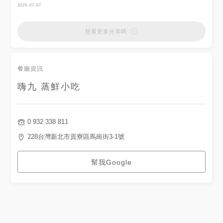
2025-07-07
想看更多分享嗎
餐廳資訊
嗨九 蒸鮮小吃
0 932 338 811
228台灣新北市貢寮區馬崗街3-1號
幫我Google