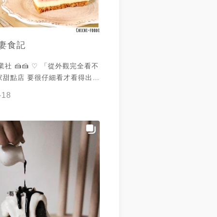
妻食記
🍰 ♡︎ 「從外觀完全看不
家甜點店 要很仔細看才看得出來
車的加上咖啡甜點店 真的是很奇
-18
——————————— 評分：
0.5分 🥚0分 價格的部分，分數
宜！
—————————— 價格：
🥚 草莓乳酪蛋糕 ------ 150元
風 ------ 160元 小山圓抹茶
-- 120元 小山圓柚子抹茶 ------
蛋糕好濃郁！也不會太甜，還有點
～ 👨🏻‍🦳：對我來說，還是有