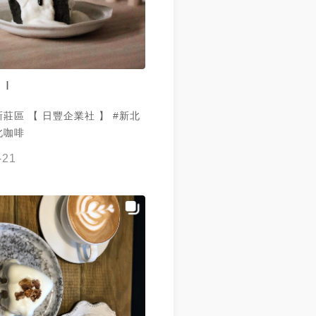
👧🏻：那你吃吃看草莓，草莓還好
‍🦳：不要，你每次都騙我🤣
～～ #九鬼黑芝麻戚風
好愛這款！！他的芝麻醬不會很
 I
濃～ 👨🏻‍🦳：對，蛋糕體也很
吃起來很順口 👧🏻：奶油也不
莊區 【 日豐企業社 】 #新北
的好喜歡❤️ 👨🏻‍🦳：我也很
北咖啡
#柚子抹茶 👧🏻：好
會有一點新滋味… 👨🏻‍🦳：對
-21
味道很淡，只剩柚子味 👧🏻：
喝起來還是順口的
————————— 📍 日
🏠 新北市新莊區中華路二段33
2:00～19:00 （禮拜二休息） ⚠️
食，也要用心觀察喔～ (個人感
價都是主觀的喔) 🔔動手追
新莊 #甜點 #甜
 #咖啡店 #修車廠 #二合一 #