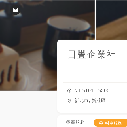
日豐企業社
NT $
101
- $
300
新北市, 新莊區
餐廳服務
叫車服務