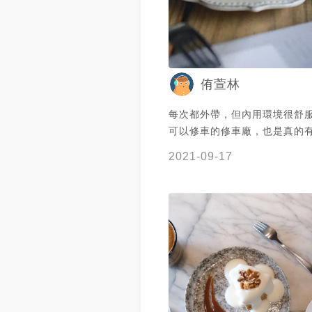
侑萱林
每次都外帶，但內用環境很舒
可以修車的修車廠，也是真的
啡廳，來吃好多次了，每次都1
2021-09-17
錯之前po過了，誰說不能po了