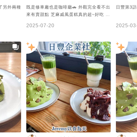
了另外兩種
既是修車廠也是咖啡廳🚗 外觀完全看不出
日豐第3訪
來有賣甜點 芝麻戚風蛋糕真的超~好吃 #
新莊 #日豐企業社 #美食 #甜點 #下午茶
2025-07-20
2025-03
#隱藏景點