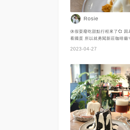
北下午茶 #台北咖啡廳 #台北咖
莊美食 #新莊咖啡廳 #新北美食
Rosie
啡廳 #新北甜點 #taipei #taipe
軒吃新北
休假耍廢吃甜點行程來了💞 
看國蛋 所以就勇闖新莊咖啡廳
業社很酷 外面是修車行 走進
2023-04-27
陣咖啡香與甜味 是不是有點反
- 我們點了 九鬼芝麻戚風蛋糕
奶茶戚風 蜂蜜焦糖脆脆戚風 蛋糕真～的
每一個都好吃 香濃芝麻搭上蓬
芝麻好夥伴請點 其中受到最多
蜜焦糖脆脆戚風 脆脆吃起來是
戚風本體蜂蜜味 兩者一起搭上
油 讓人欲罷不能🫣 絕對是會