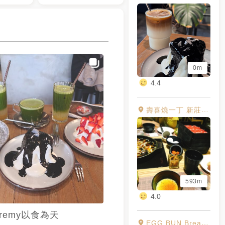
0m
4.4
壽喜燒一丁 新莊幸福店
593m
4.0
eremy以食為天
EGG BUN Breakfast Sandwich 新莊