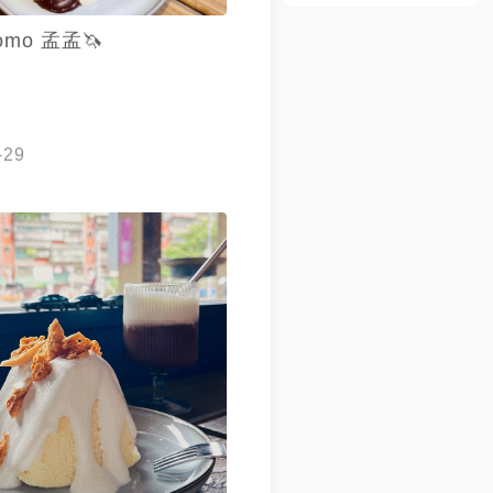
omo 孟孟🦄
-29