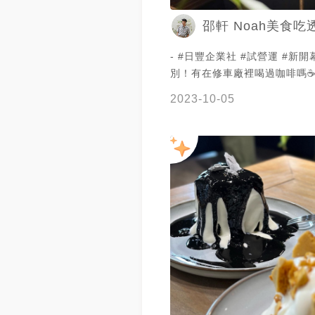
邵軒 Noah美食吃
- #日豐企業社 #試營運 #新開幕 / 
別！有在修車廠裡喝過咖啡嗎☕️
的日豐企業社可以預訂甜點 專
2023-10-05
口味多種🍰還有咖啡飲品等 
跟2桌位置🪑微工業風跟修車廠超搭
柚香美式 $120 ☁️拿鐵 $100
奶茶戚風 $160 柚香的香甜
清爽！💦 拿鐵☕️中規中矩 戚風
推！ 蛋糕體茶香很重 不是香
道 搭配淋醬口感更好 旁邊是焦
💯 可惜沒有吃到巧克力 被預訂
記得預定喔～～ / 🔵內用低消一
有候位時用餐時間1小時 / ♟
市新莊區中華路二段33號 ♟時間
～19:00（周二公休） ♟️店家I
@rihfengco #台北新開幕 #台北甜點 #台