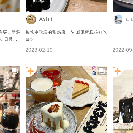
啡店 #新
 #新北咖
Ashiii
Li
icafe #晨
因為要去新莊
被修車耽誤的甜點店⋯🔧 戚風蛋糕很好吃
 日豐企
🍰✨
店內傳來陣
2023-02-19
2022-09
差的驚喜💞
 海鹽焦糖
鬆的戚風
好評的是蜂
椪糖的味道
海鹽味的奶
再訪的地方