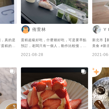
點酸🥲 
啦！ 👨
👧🏻：是真的啦
👧🏻：
Y I
侑萱林
甜，而且好
濕潤，整體
服，真的是
蛋糕超級好吃，什麼都好吃，可是要早點
新北市 ┃新
會很膩口，真
有蛋糕的咖
預訂，老闆只有一個人，動作比較慢，但
美食 #新
喜歡這款，很推薦！ 
00分，每
值得。
可惜，以為
2021-08-28
2021-06
又po
啊，抹茶的
對啊，但
——————
豐企業社 
號 🕰️ 1
除了吃美
受不同，評
蹤，免錢啦！😋 #新北 #
點店 #咖啡