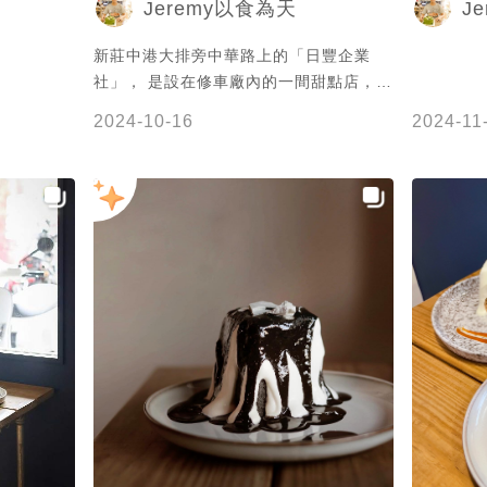
Jeremy以食為天
J
新莊中港大排旁中華路上的「日豐企業
社」， 是設在修車廠內的一間甜點店，
供應的戚風蛋糕很受好評非常熱銷， 是在
2024-10-16
2024-11
新莊必吃戚風蛋糕。 近期這家再次推出小
山園抹茶戚風， 10/5那天前往品嘗印象
很棒， 相當濃抹整體口感豐富又美味。
此外這家的抹茶飲品都是選用丸久小山園
抹茶粉現刷再調製的， 很實在風味又棒，
總算把握機會到這家品嘗真是太值得啦！
完整圖文食記：
https://www.jeremyfoodie.tw/rihfengco/
日豐企業社 地址：新北市新莊區中華路二
段33號 鄰近捷運站：台北捷運環狀線
Y19幸福站、中和新蘆線O18新莊站 電
話：無 營業時間：星期一、三~日
13:00~18:00 (星期二公休) #日豐企業社
#戚風蛋糕 #修車廠 #甜點 #抹茶 #抹茶控