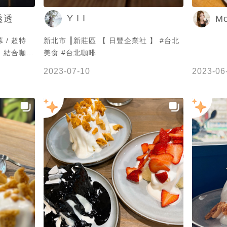
#丸久小山園 #巧克力 #法芙娜 #小山園
Y I I
透透
M
抹茶戚風 #法芙娜白蘭地可可戚風 #小山
園抹茶牛奶 #小山園柚子抹茶 #Jeremy
超特
新北市 ┃新莊區 【 日豐企業社 】 #台北
在新北市 #新北美食 #新莊美食 #新北甜
 結合咖啡
美食 #台北咖啡
點 #新莊甜點 #新北抹茶 #新莊抹茶 #新
賣戚風蛋糕
北市 #新莊區 #中華路二段 #中港大排 #
2023-07-10
2023-06
店內只有吧台
捷運幸福站 #捷運新莊站
 / ☁️
 ☁️海鹽焦糖
搭配美式非常
蛋糕🍰很
精化學的味
糖醬 大推
完了 大家
杯飲品 🔵
地址：新北
：13:00
G：