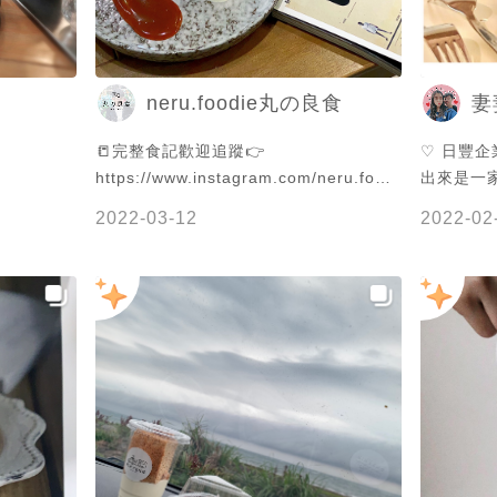
neru.foodie丸の良食
妻
📒完整食記歡迎追蹤👉
♡︎ 日豐企業社 🍰
https://www.instagram.com/neru.foodie
出來是一
🍭雙北美食地圖正式上線👉
外面是修
2022-03-12
2022-02
https://goo.gl/maps/jdtSUNJEUgLjtyUA9
妙ㄟ 哈哈哈」
🍵持續更新中～地標點入查看完整部落格
————
🍰建議使用Chrome瀏覽器或是電腦觀看
🐥1分 
- 🏷 #台北美食 #新北美食 #nerufoodie
越少越便
—————
🐥🐥🐥
九鬼黑芝麻戚
牛奶 ----
150元 好食：🐥🐥🐥🐥🐣 #草莓乳酪蛋糕
👧🏻：
酸酸的口感