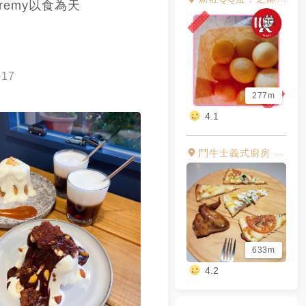
eremy以食為天
-17
277m
4.1
鬥牛士義式廚房 新莊店
633m
4.2