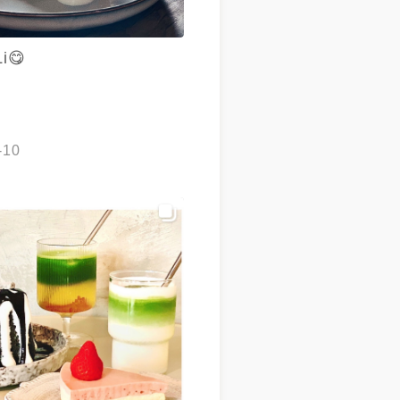
Li😋
-10