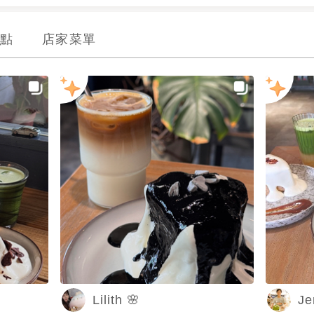
點
店家菜單
Lilith 🌸
J