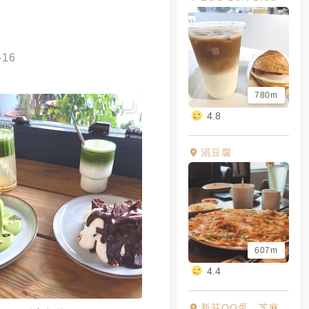
-16
780m
4.8
涓豆腐
607m
4.4
新莊QQ蛋，芝麻球