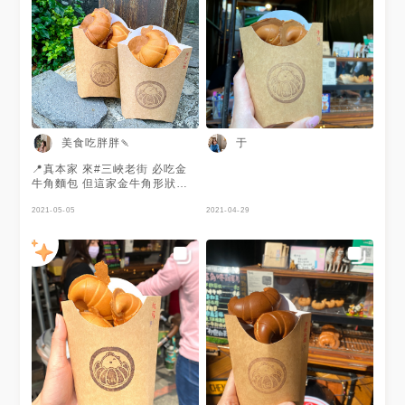
美食吃胖胖🍡
于
📍真本家 來#三峽老街 必吃金
牛角麵包 但這家金牛角形狀的#
雞蛋糕一定沒吃過吧🤪 店家真
的超有創意的啦！！ 可愛的造
2021-05-05
2021-04-29
型 讓人想吃都捨不得(˶‾᷄ ⁻̫ ‾᷅˵) 而
且口味非常多元唷 ～ 鹹的甜的
都有！重點是餡料很豐盛 這次
點的是黑糖麻糬/與你香芋 #黑
糖麻糬 淡淡的黑糖香氣加上Q彈
的口感 外皮烤得非常酥脆 很可
以欸！！ #與你香芋 顧名思義
就是芋泥口味啦❤️ 來自大甲的
芋頭 香氣真的沒再跟你開玩笑
綿密的芋泥 咬下去等我瞬間真
的是瞬間爆開來 超級讚的啦～
～😆 一份有五顆 價格偏貴 不過
真的好吃！ 有來三峽 一定要買