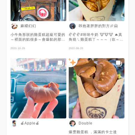
麻糬幻幻
🧸抱著胖胖的對方🍖🤗
小牛角形狀的雞蛋糕超級可愛的
🥐🥐🥐#哞哞牛奶 🐮🐮🐮 🔥真
～裡面的餡很多～會爆餡的那種
角燒ㄟ雞蛋糕丫～～～（吹～呼
～也很燙～現吃的時候要小心燙
呼 #雞蛋糕 #三峽 #三峽老街 #
到喲～
2023-10-26
新北 #排隊美食
2022-08-20
🍎Apple🍎
Double
爆漿雞蛋糕 ，滿滿的卡士達