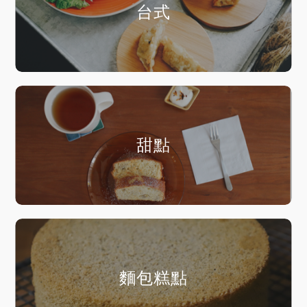
台式
甜點
麵包糕點