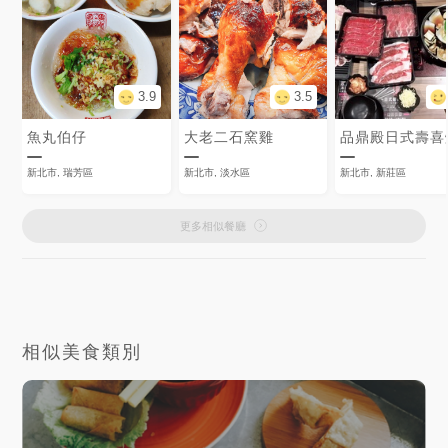
3.9
3.5
魚丸伯仔
大老二石窯雞
品鼎殿日式壽喜
新北市, 瑞芳區
新北市, 淡水區
新北市, 新莊區
更多相似餐廳
相似美食類別