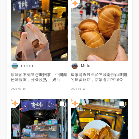
rrrrrrrrr
Meto
原味的不知道怎麼回事，中間麵
這家是近幾年於三峽老街內新開
粉味很重，好像沒熟。 奶油味
的雞蛋糕店，店家會用官網公告
的好很多，但以為外面會是脆的
最近新出的期間限定口味。在老
但好像沒有。
2025-08-10
街內算熱門的店家，點餐後需等
2024-05-19
待一段時間。但他家的雞蛋糕絕
對值得你等待，外觀是符合三峽
特色的金牛角圖案，而雞蛋糕本
體吃得出濃濃的雞蛋及麵糊香，
內餡則是用料實在。 店家IG-
https://www.instagram.com/chen_b
igsh=dXM3aWQ4NHRxd2to