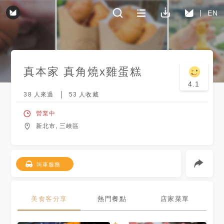
EN
真本家 真角燒x雞蛋糕
4.1
38
人來過
53
人收藏
營業中
新北市, 三峽區
叫車服務
美食客分享
熱門餐點
店家菜單