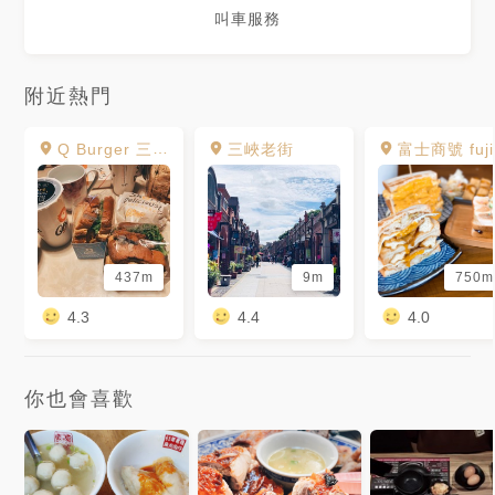
叫車服務
附近熱門
Q Burger 三峽文化店
三峽老街
富士商號 fuji
437m
9m
750m
4.3
4.4
4.0
你也會喜歡