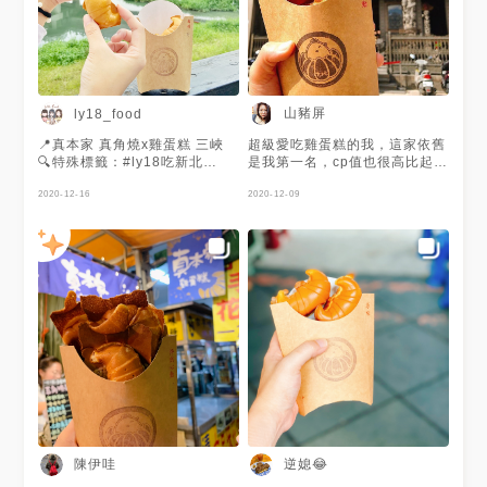
熱呼呼，黑糖麻糬有些爆漿，很
莓麻糬、流沙奶皇、紫薯地瓜、
好吃！而且也不會太甜太膩，不
紅豆芋圓、鳳梨酥、鐵板雞柳...
乾，冷掉也很好吃！味道不像一
細數粉絲頁上老闆研發過的甜鹹
般的雞蛋糕 ⠀⠀⠀⠀⠀⠀⠀⠀⠀⠀⠀​
口味們 是甜點也是一道道美味
㊙️偷偷說，真本家每週會有限定
的佳餚呢 🤤 這樣的創意發想實
口味，「2/1至2/7」有草莓乳酪
在是太讓人佩服啦！ 🥐怦然心
口味！草莓季列車🍓 （到了寫
動新滋味-團團圓圓（冬至限
山豬屏
ly18_food
文章的時候我才知道！之前冬季
定） 這次衝著冬至限定的每日
有整顆的芝麻湯圓，還包得進去
限定20份湯圓口味奔到三峽 白
📍真本家 真角燒x雞蛋糕 三峽
超級愛吃雞蛋糕的我，這家依舊
雞蛋糕很厲害🤣還有芋泥雞蛋
白胖胖的湯圓被包在小小的真角
🔍特殊標籤：#ly18吃新北
是我第一名，cp值也很高比起一
糕，粉專的餡料真的塞好塞
燒裡面 酥脆的外皮一咬下去先
#ly18吃三峽#ly18吃鹹食 🍴牽
些非常空虛又貴的雞蛋糕^_^外
滿！）⠀⠀⠀⠀⠀⠀⠀⠀⠀⠀⠀​
是Ｑ彈的湯圓皮 接著熱騰騰爆
手起司 $60 美味程度：3.8 . 一
2020-12-16
酥內軟裡面又紮實，而且又超級
2020-12-09
⠀⠀⠀⠀⠀⠀⠀⠀⠀⠀⠀⠀⠀⠀⠀⠀⠀⠀⠀⠀⠀⠀​
漿的芝麻花生餡像火山熔岩般大
份都5顆 金牛角造型的雞蛋糕超
濕潤一點都不乾口，嗚嗚嗚嗚每
◗ 現點現做請耐心等候
爆發 在嘴裡蔓延開來的餡料香
可愛 皮是偏軟蠻厚實 起司會牽
次吃沒到五分鐘就嗑光，而且份
⠀⠀⠀⠀⠀⠀⠀⠀⠀⠀⠀​
與富有層次的口感 老闆！再給
絲有香氣不會太鹹甜 吃起來稍
量也不小🥺如果開在我家旁邊我
———————————————
我一百顆都沒問題🥺 絕對要來
偏乾一些 建議趁熱吃應該會更
一定會胖死！ 每一口味有五
⚐新北市三峽區長福街2號正對
把老闆所有研發的口味都嚐過一
好吃 因為我們吃的時候有點涼
個，價格50～60元大推，闆娘
面 ☏ 0975-325-822 ☼
輪！ ________________ 🏠
掉 / 最近在三峽爆紅的雞蛋糕終
超可愛～ Ps因為雨天沒有拍到
11:00-20:00 （週二公休）
新北市三峽區長福街2號正對面
於來吃拉 有金牛角造型超吸睛
好照片用一下店家拍的圖
———————————————
🕒 11:00–20:00(三到一) ❌ 公
口味蠻眾多的～比起傳統雞蛋糕
#jian愛吃美食 #jian吃新北
休：週二 🔗 google 評論：4.7
多了很多口味 推薦來三峽玩的
#jian三峽 .​ .​ .​
⭐ / 49則評論 #台湾 #台湾グル
朋友可以來試試～ 👨🏻‍🍳 ♡服
⠀⠀⠀⠀⠀⠀⠀⠀⠀⠀⠀⠀​ ©2018
メ #グルメ #台湾行きたい #台
務態度：3.5 ⏲營業：11:00-
jian.food 版權所有
湾観光 #台湾旅行 #台湾大好
20:00（週二公休） 🏠地址：
#strawberry #taipei
き #台北美
新北市三峽區長福街2號正對面
#eggpancakes #croissant #
食 #taiwan #taiwanfood #foodie #
（三峽老街頭/祖師廟旁） #新
新北美食 #三峽美食 #三峽區美
台灣美食 #台北美食 #宜蘭美食
北#三峽#三峽老街#新北美食#
陳伊哇
逆媳😂
食 #三峽小吃 #三峽老街 #台北
#caby吃美食 #三峽美食 #甜點
三峽美食#三峽老街美食#老街#