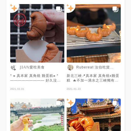
多 來的這天剛好遇到限定 #蔥
的討喜，吃起來比一般雞蛋糕比
油 口味 但胖V還是最愛起司 超
起來外皮較為酥脆，口感濃厚，
濃郁~❤ 搭配店家的無糖 #蜜香
我買的是起司口味，這起司很厲
紅茶 也很不錯喔！ - 🚩真本家
害，會牽絲，很長的絲，和蛋糕
🚇新北市三峽區民權街35號(警
搭配起來還挺不錯的，喜歡！
局斜對面) 📞0975 325 822 ⏰
牽手起司60元 真本家x真角燒
AM11:00~PM20:00 🚫週二
雞蛋糕 新北市三峽區長福街2號
#popdaily #popyummy
正對面 週一至週日 11：00-
#instafoodie #instagood
21：00 週二公休
#instagram #instadaily
___________________________
#igfood #foodie #foodporn
#三峽美食 #雞蛋糕 #三峽老街
#newtaipei #taipeifood #新北
#老街美食 #三峽 #金牛角 #美
美食 #三峽老街 #真本家 #三峽
食日記 #銅板美食 #台灣美食#
美食 #新北下午茶 #新北 #相機
美食推薦 #台北美食 #美味點心
食先 #跟著胖v一起吃 #胖v吃新
#食記 #相機先食 #工作達人 #
𝕁𝕀𝔸ℕ愛吃美食
Rubereat 汝伯吃貨地圖
北
好吃 #foody_tw#點心時間#點
心#台北美食#拌手禮#必吃#新
* ⁕ 真本家 真角燒 雞蛋糕⁕ *
新北三峽📍真本家 真角燒x雞蛋
北美食
—————————​ 好久沒去
糕 🔥不加一滴水之三峽獨有金
#taiwanfoods#taiwantravel #
三峽老街۶•̀ᴗ•́)۶ 在老街入口往長
牛角雞蛋糕 我是雞蛋糕 但是我
必吃美食#推薦美食#蛋糕#起司
福橋的方向就會看到，木製小推
2021-02-01
的名字叫做「真角燒」 土生土
2021-01-23
#排隊美食 #新北小吃
車很可愛！雞蛋糕的口味很多，
長三峽人 就是要把金牛角發揚
有鹹也有甜 ⠀⠀⠀⠀⠀⠀⠀⠀⠀⠀⠀​
光大 真材實料一滴水都沒有！
玻璃窗內一顆一顆脫模的雞蛋
✎ 出處：真本家 FB
糕，看光澤感就覺得皮很脆♡(*
————————— 總是被真
´･ω･)現點現烤保持最佳風味
本家老闆分享的特色口味雞蛋糕
⠀⠀⠀⠀⠀⠀⠀⠀⠀⠀⠀​ ▪️ 黑糖麻糬
燒到！ 善用當地農場品，根據
$60 ⠀⠀⠀⠀⠀⠀⠀⠀⠀⠀⠀​ 一份五
季節或是節日變化推出特色口味
顆，蛋奶香十足，外皮脆，裡面
瓜仔肉、打拋豬、包餡湯圓、草