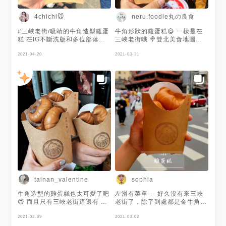
份吃吃看😍 店家也會不定時推
出季節限定口味～ - 🔺黑糖麻糬
neru.foodie丸の良食
4chichi🐭
$60 🔺與你香芋 $65 🚩【真本
家｜三峽】 🏠：新北市三峽區
#三峽老街/吸睛的牛角造型雞蛋
牛角形狀的雞蛋糕😋 一樣是在
長福街2號正對面 ⏰：11:00-
糕 在IG不斷洗版和多位部落客
三峽老街哦 🍭雙北美食地圖正
20:00 ☎️：0975-325-822
推薦之下 我已經被燒了好段時
式上線👉
🚷：禮拜二休息 #15吃貨 #15
間 今天終於吃到 拉絲乳酪要趁
2021-04-20
https://goo.gl/maps/jdtSUNJEUgLj
2021-03-31
吃台北 #台北美食 #新北美食 #
熱吃 味道真的很不錯✨ 外皮酥
🍵持續更新中～地標點入查看完
三峽老街 #三峽美食 #雞蛋糕 #
脆富有雞蛋香 起司吃起來Q Q的
整部落格 🍰建議使用Chrome瀏
真本家 #牛角麵包 #芋泥 #黑糖
覽器或是電腦觀看 - 🏷 #台北美
麻糬 #手機食先 #taipeifood #
食 #新北美食 #nerufoodie
台灣 #newtaipeicity #igfood
#instafood #foodie #photo
#yummy #girlstalk美食 #波波
發胖 #popdaliy #popyummy
#popyummy台北
tainan_valentine
sophia
牛角造型的雞蛋糕也太可愛了吧
左滑有菜單--- 好久沒有來三峽
😍 而且只有三峽老街這邊有 不
老街了，除了到處都是金牛角麵
仔細看還以為他就是真的牛角麵
包之外，這次發現還有一家長的
包呢 外表微微酥脆 口味也非常
2021-03-09
像牛角麵包的雞蛋糕，外型非常
2021-03-02