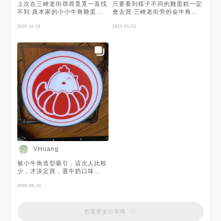
甜點 #草莓季 #銅板小吃 #真本
#新北美食 #雞蛋糕 #真本家 #
老街美食
上次在三峽老街尋尋覓覓一直找
只要看到樣子不同的雞蛋糕一定
家
ベビーカステラ #桂冠湯圓 #湯
#food#taiwan#taiwanfood#
不到 真本家的小小牛角雞蛋糕
會去買 三峽老街旁的金牛角雞
圓 #ケーキ #団子 #ごまペース
台灣#台灣美食#雞蛋糕#真本家
🥐🥐🥐 這次總算讓我遇見你了
蛋糕很酷 #地方媽媽的雞蛋糕名
ト #とんかつ
真角燒x雞蛋糕#真本家#真本家
🤩 原來小攤車不是在老街的主
2020-11-23
單
2022-01-21
雞蛋糕#金牛角雞蛋糕#金牛角#
街上 而是躲在通往祖師廟旁的
真角燒x雞蛋糕#真角燒雞蛋糕#
街邊😆 哼哼 人家才不會錯過你
三峽小吃#三峽老街小吃#老街
呢😘 一直以來都只愛吃原味雞
小吃#小吃
蛋糕 被熱情的闆娘推薦季節限
定的芋泥相芋 嘴巴就不受控制
的說好哦~請給我一份🤷‍♀️ 真的是
好容易就移情別戀😅 真角燒雞
蛋糕 #芋泥相芋 $65/一份5顆
造型超可愛的牛角造型雞蛋糕，
外酥內軟包著濃郁的芋泥，一口
咬下還能吃到芋頭塊，口感紮實
且香氣十足，因為內餡很飽滿，
所以重量十足，可愛的闆娘將每
顆雞蛋糕取出時都小心翼翼的，
非常用心。 下次到三峽如果吃
VHuang
膩了牛角麵包 可以換吃這個可
愛的牛角造型雞蛋糕唷🥐
被小牛角造型吸引，這次人比較
少，才決定買，選牛奶口味
$60（5顆），熱時會爆，餡不
膩👍，不像是市售卡士達醬
2020-08-10
想看更多分享嗎