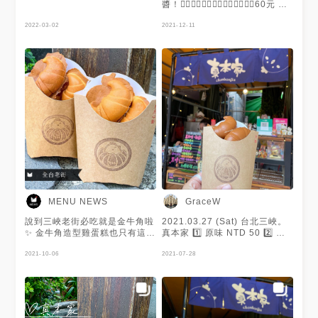
醬！👍🏻👍🏻👍🏻👍🏻👍🏻👍🏻👍🏻60元 口
味很多，但不能混搭！ 老闆說
2022-03-02
要專情才行😂😂😂
2021-12-11
MENU NEWS
GraceW
說到三峽老街必吃就是金牛角啦
2021.03.27 (Sat) 台北三峽。
✨ 金牛角造型雞蛋糕也只有這裡
真本家 1️⃣ 原味 NTD 50 2️⃣ 黑
有哦👀 飽滿的雞蛋糕裡頭可以
糖撞奶 NTD 60 #葛蕾絲吃台北
選擇多種口味😍 黑糖麻糬、芋
2021-10-06
#葛蕾絲吃三峽 #葛蕾絲吃小吃
2021-07-28
泥經典必嚐🥴 淡淡黑糖香甜味
與Q彈麻糬超合拍、芋泥香氣爆
棚❗️ 還會研發創新口味😘 流沙、
酥皮濃湯👀 非常推薦試試👍 謝
謝 @美食吃胖胖🍡 提供美照🧡