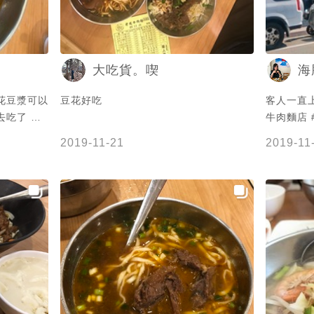
大吃貨。喫
海
花豆漿可以
豆花好吃
客人一直
去吃了 吃
牛肉麵店 
點五十裡頭
牛肉泡飯 
2019-11-21
2019-11
著小菜等十
嚼很久 
有三塊 不
像三商巧福的麵條 沒
也還是覺得
薑汁豆花 
份量也很大
給過 但
️⭐️⭐️✨
吃 阿杰