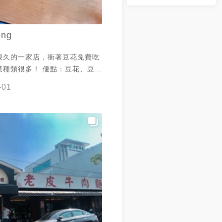
ong
很久的一家店，衝著豆花免費吃
菜種類很多！ 優點：豆花、豆漿
小菜超多讓人興奮～ 缺點：小菜
-01
特色，炒飯不夠香！滷豆腐沒味
人感想是，牛肉麵屬於豆瓣醬調製
底，不是我喜歡的那種，牛肉部
我喜歡的，炒飯也不夠香，但是
明可以接受，小菜除了多樣以外
別有記憶點的，但店裡人氣很
以來踏踏的店～吃免費豆花。