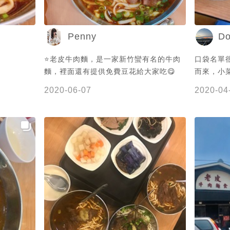
Penny
D
⭐️老皮牛肉麵，是一家新竹蠻有名的牛肉
口袋名單
麵，裡面還有提供免費豆花給大家吃😋
而來，小
免費吃，
2020-06-07
2020-04
沒有什麼
道。 個
而成的湯
位也不是
飯粒粒分
沒什麼特
旺，是可