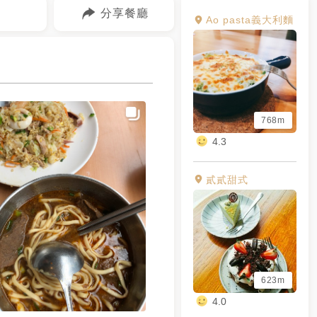
分享餐廳
Ao pasta義大利麵
768m
4.3
貳貳甜式
623m
4.0