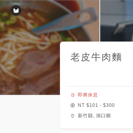
老皮牛肉麵
即將休息
NT $
101
- $
300
新竹縣, 湖口鄉