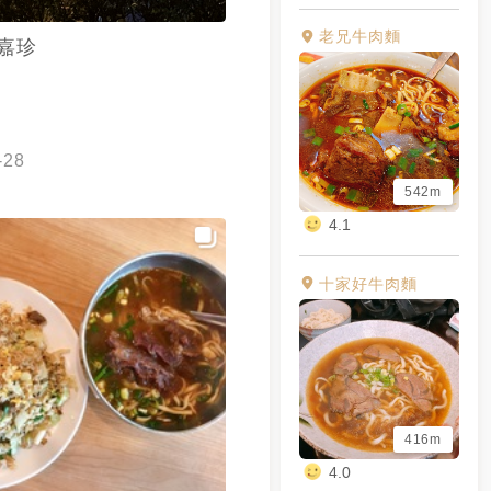
老兄牛肉麵
嘉珍
-28
542m
4.1
十家好牛肉麵
416m
4.0