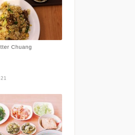
tter Chuang
-21