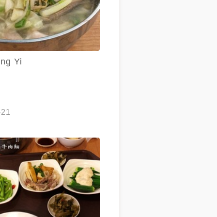
ng Yi
-21