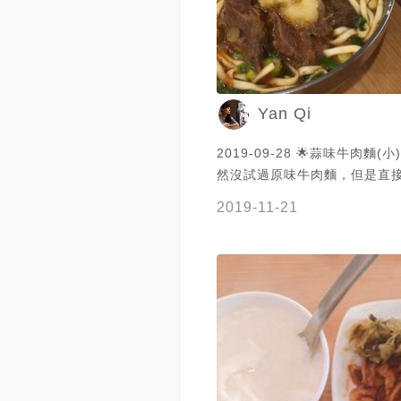
Yan Qi
2019-09-28 🌟蒜味牛肉麵(小)
然沒試過原味牛肉麵，但是直
對不會後悔！湯頭牛肉味本來
2019-11-21
蒜頭拌到湯裡之後又多了蒜頭
也煮的很嫩，整個又牛又香呀！ 
麵(小) $90 比起牛肉麵，炸
規中矩些，有豆芽菜跟紅蘿蔔
起攪拌，但是Chi覺得炸醬麵
小黃瓜絲比較好吃 - 🌟豆花(
漿) 內用免費 不要小看這免費
花本身很嫩，薑汁糖水跟微甜
依自己喜歡的甜度下去調整比