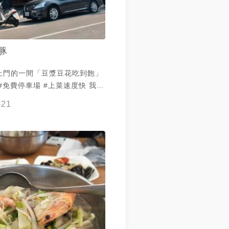
豚
上門的一間「豆漿豆花吃到飽」
#免費停車場 #上菜速度快 我點
我覺得滿好吃 肉煮的蠻爛 不用
-21
我吃了一口我先生的麵條 覺得很
拍到豆漿豆花 還有
很讚 豆花好吃 這間 因為豆花我
我先生不給過 他覺得很失望不好
真的很嚴格