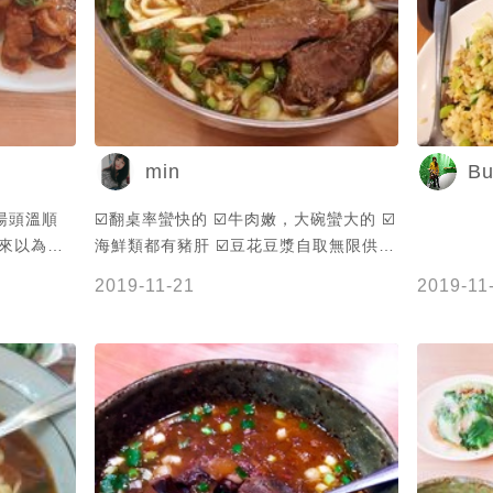
他的豆漿很
✔️麵小碗
小碗的就夠
花 ✔️因
人低消85
從竹北殺到
min
Bu
湯頭溫順
☑️翻桌率蠻快的 ☑️牛肉嫩，大碗蠻大的 ☑️
本來以為是
海鮮類都有豬肝 ☑️豆花豆漿自取無限供應
但沒有，吃
😆😆😆 ☑️每人低消NT 85 ☑️有附停車場
2019-11-21
2019-11
薦還是吃原
量供應而且