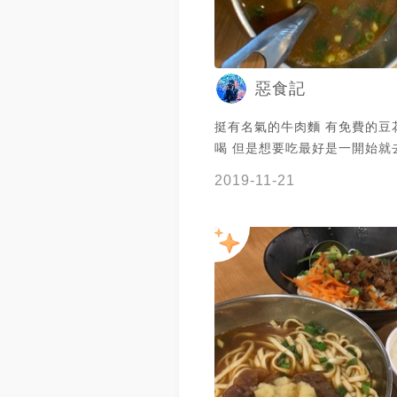
惡食記
挺有名氣的牛肉麵 有免費的豆
喝 但是想要吃最好是一開始就
飯時間會爆多人 十一點開門十
2019-11-21
已經好幾桌人了 先喝著豆漿吃
一點營業點餐 一碗牛肉麵的肉
大塊但是挺好吃的不柴不乾 湯
有點鹹 但份量挺大的 青菜的
海鮮燴麵更大一碗 光看著就飽了 ⭐
#新竹 #新豐 #牛肉麵 #惡食記