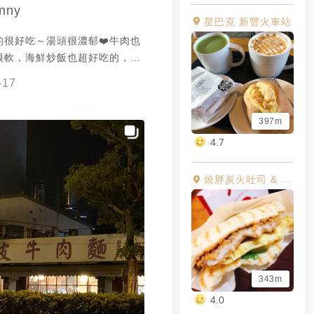
nny
星巴克 新豐火車站
的很好吃～湯頭很濃郁❤️牛肉也
很軟，海鮮炒飯也超好吃的，而
有免費的豆花跟豆漿可以自行取
-17
很甘心捏😚
397m
4.7
燒胖炭火吐司 & 一間冰店雪花冰專賣店
343m
4.0