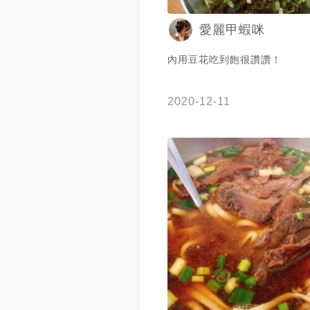
愛麗甲蝦咪
內用豆花吃到飽很讚讚！
2020-12-11