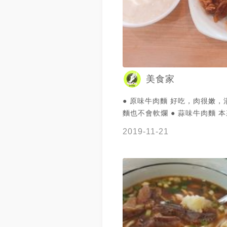
沒幾口就被Chi解決了～而且
香也夠濃郁，直接喝就很好喝 - 
的份量就蠻多的，建議男生吃
了，剩下的胃可以拿來裝好吃的豆
為有免費的豆花可以吃，內用每
塊 ✔️這是一間Chi願意騎機車
美食家
新豐的麵店
● 原味牛肉麵 好吃，肉很嫩，
麵也不會軟爛 ● 蒜味牛肉麵 
會有新鮮大蒜在上方之類的，
2019-11-21
得到蒜味但不見其蒜本人。推
味 ● 豆花豆漿糖水 免費無限
味道不錯😍😍 這個小菜還好 😅 之後試試
別的