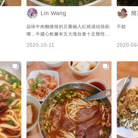
Lin Wang
簡
蒜味牛肉麵微辣的豆瓣融入紅燒湯頭很刷
不錯
嘴，牛腱心軟嫩有五大塊份量十足難怪生
意興隆不到11:30就要排隊入席囉～停車
2020-10-11
2020-09
位是別考慮了，吃飽還在排隊的概念辣~