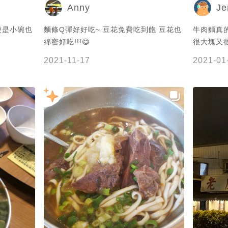
Anny
Je
便是小碗也
麵條Q彈好好吃~ 豆花免費吃到飽 豆花也
牛肉麵真
綿密好吃!!!😋
很大塊又
且店裡還
2021-11-17
2021-01
用～真的是