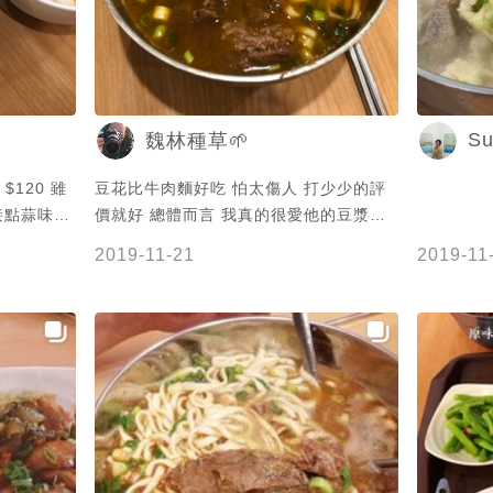
Su
魏林種草🌱
 $120 雖
豆花比牛肉麵好吃 怕太傷人 打少少的評
接點蒜味絕
價就好 總體而言 我真的很愛他的豆漿豆
就很夠，把
花🤣🤣
2019-11-21
2019-11
的香，牛肉
- 🌟炸醬
醬麵表現就中
絲跟炸醬一
就是要配上
醬汁糖水/豆
的豆花！豆
的豆漿可以
例，一整碗