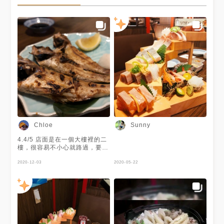
Chloe
Sunny
4.4/5 店面是在一個大樓裡的二
樓，很容易不小心就路過，要去
的朋友們要注意看在哪裡哈哈~
進去的時候店員全部都在用日文
2020-12-03
2020-05-22
交談，害我想說是不是走錯地
方，店裡面真的像是一個秘境，
非常日本，連菜單都是日文，有
置身在日本居酒屋的感覺！好險
店員都會講中文，還剛好遇到一
個在台灣念大學的日本服務員幫
我們服務，超親切又超可愛的啦