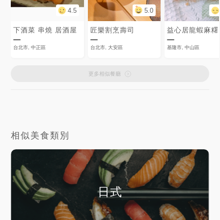
4.5
5.0
下酒菜 串燒 居酒屋
匠樂割烹壽司
益心居龍蝦麻糬
台北市, 中正區
台北市, 大安區
基隆市, 中山區
更多相似餐廳
相似美食類別
日式