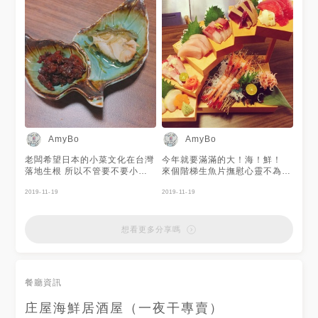
AmyBo
AmyBo
老闆希望日本的小菜文化在台灣
今年就要滿滿的大！海！鮮！
落地生根 所以不管要不要小菜
來個階梯生魚片撫慰心靈不為過
都會收費😂😂😂 漬物吃起來口
😘😘 步步高陞🙏🙏🙏 不是年年
味比較重喔 #小菜文化 #居酒屋
2019-11-19
有餘而是日日有魚😋😋😋 #生魚
2019-11-19
#雙盤小菜
片 #階梯生魚片 #日日有餘 #日
本料理 #甜蝦 #干貝 #台灣櫻花
蝦 #必吃
想看更多分享嗎
餐廳資訊
庄屋海鮮居酒屋（一夜干專賣）