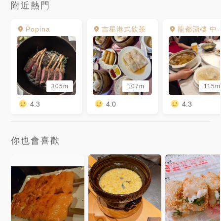
附近熱門
Popina
吉星港式飲茶
龍都酒樓 中山店
305m
107m
115m
4.3
4.0
4.3
你也會喜歡