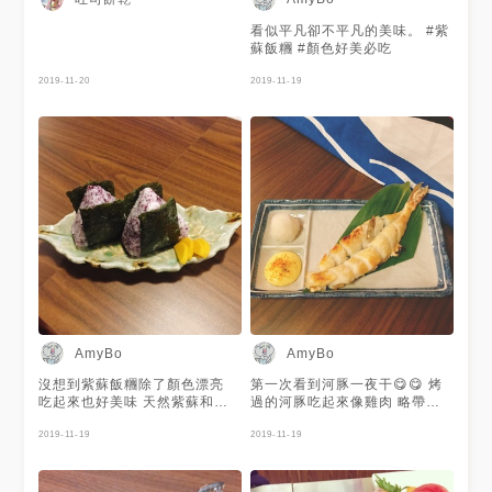
愛牛肉串，軟Q中帶點嚼勁❤旁
邊還有金桔跟生菜可以解膩。一
看似平凡卻不平凡的美味。 #紫
夜干烤的金黃內層魚肉非常鮮
蘇飯糰 #顏色好美必吃
甜，小壽司有三種口味(小黃
瓜、醃黃瓜、納豆)最愛醃黃瓜
2019-11-20
2019-11-19
不用太多醬油點綴，直接就是主
角👑這時候就適合來碗味噌湯香
氣濃郁卻意外清爽，還有很多鮭
魚☺吃的差不多的時候重頭戲來
了！#秋田名物米棒雞肉鍋 可以
說是全台唯一，湯底跟米棒也是
日本直送阿~~湯底清甜還有烤
過的雞肉塊，米棒吸滿湯頭及蔬
菜的精華，軟軟很特別的口感。
- 📍 台北市中山區林森北路130
號2樓 🚉 #捷運中山站 ⏲
18:00-00:00 - #ㄩㄐ吃の圓滾
滾🍍#ㄩㄐ吃中山站 #ㄩㄐ吃居
酒屋#居酒屋 #中山美食 #台北
美食 #宵夜 #日式料理 #相機食
AmyBo
AmyBo
先 #食 #台灣美食 #台灣旅行 #
おいしい
沒想到紫蘇飯糰除了顏色漂亮
第一次看到河豚一夜干😋😋 烤
吃起來也好美味 天然紫蘇和紫
過的河豚吃起來像雞肉 略帶嚼
蘇鹽跟米飯融為一體 每一口都
勁與Ｑ度 配上旁邊的日本美乃
好紮實！ #日本料理 #居酒屋 #
2019-11-19
滋好好吃🐡🐡 #日本料理 #一夜
2019-11-19
飯糰
干專賣 #河豚 #河豚一夜干