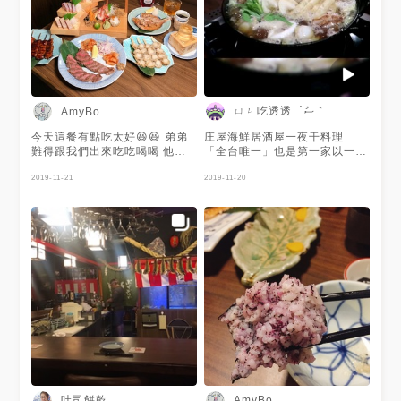
~🤤🤤🤤 位子基本上挺多的，有
吧台還有一個一個的包廂，其實
隱密性挺夠的~ 餐點部分選擇性
很多，店員來介紹的時候也講得
很清楚，服務超好~~餐點的部
分這一次四個人來吃是挺剛好
的，就是有種六分飽那樣，單論
食物來說是真的還不錯，cp值挺
ㄩㄐ吃透透 ´ސު｀
AmyBo
可以的，口味也都可以~ （此次
點的食物不只照片上的） 基本
今天這餐有點吃太好😆😆 弟弟
庄屋海鮮居酒屋一夜干料理
上如果有朋友想吃日式的居酒
難得跟我們出來吃吃喝喝 他
「全台唯一」也是第一家以一夜
屋，這家店會是我推薦名單之
說：「不誇張，我必須老實說，
干與海鮮為主題的居酒屋，海鮮
一，這次到訪的經驗很不錯呢～
這是我吃過最好吃的生魚片，很
2019-11-21
食材都是每個禮拜從日本築地空
2019-11-20
少有生魚片吃完一口想再接一口
運過來，完全有品質保證👏🏻環
的！」 沒想到弟弟比吃遍大江
境有濃濃的日式氛圍店員也是日
南北的姐姐更會形容！ · 最愛日
本人，真的以為在日本居酒屋
本進口的喜知次一夜💯💯💯 新
🇯🇵 - ✔步步高陞階梯生魚片
品鰻魚串燒也是不錯 牛小排的
$980 ✔碳烤黑喉一夜干 $580
嫩度尚可唷！ 尾鰭酒滿特別的
✔名古屋赤味噌湯 $150 ✔秋田
🍻🍻 整個吃完超飽～但我們年
米飯鍋$960 ✔綜合炭火肉串
輕還可以😆😆
$360 ✔納豆三色小壽司 $360
✔瑪格麗特梅酒 $680 的人氣餐
點階梯生魚片，隱含著步步高升
的含意，放著新鮮魚片依照季節
會不同唷！不僅視覺非常享受味
蕾也是🤤再搭配梅酒一起超級奢
侈、澎湃！綜合串燒絕對是居酒
屋靈魂人物(對我來說啦🤣🤣最
吐司餅乾
AmyBo