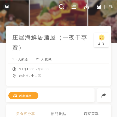
EN
庄屋海鮮居酒屋（一夜干專
4.3
賣）
15
人來過
21
人收藏
NT $
1001
- $
2000
台北市, 中山區
叫車服務
美食客分享
熱門餐點
店家菜單