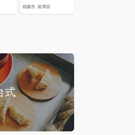
桃園市, 龍潭區
台式