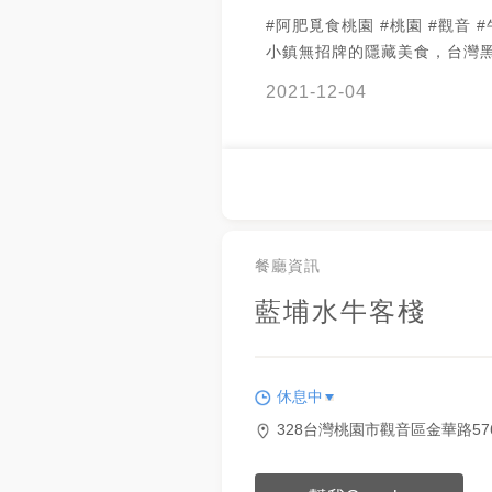
#阿肥覓食桃園 #桃園 #觀音 #牛肉
小鎮無招牌的隱藏美食，台灣
質鮮嫩美味，牛腩火鍋，湯頭
2021-12-04
價格跟人情都很親切喔！
餐廳資訊
藍埔水牛客棧
休息中
328台灣桃園市觀音區金華路57