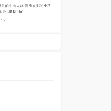
很足的牛肉火鍋 隱身在鄉間小路
環境也挺特別的
-17