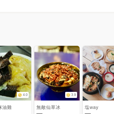
4.0
3.9
麻油雞
無敵仙草冰
塩way