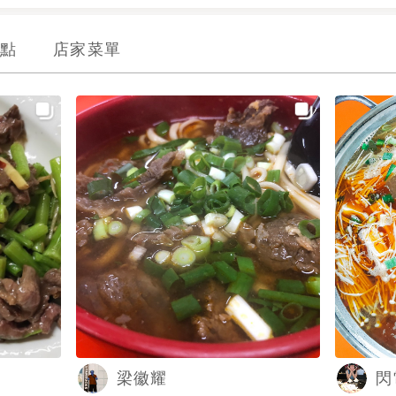
點
店家菜單
梁徽耀
閃