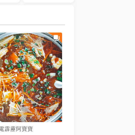
電霹靂阿寶寶