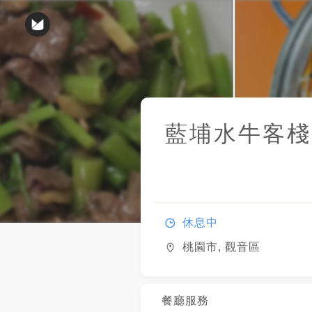
藍埔水牛客棧
休息中
桃園市, 觀音區
餐廳服務