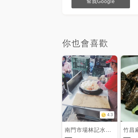
幫我Google
你也會喜歡
4.3
南門市場林記水煎包
竹昌