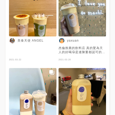
$65 搭配Soda Press有機葡萄
柚糖漿與百香果汁做為基底 除
了吃的到百香果粒外 另外也加
了檸檬和金桔 並使用
sodastream的氣泡水碰撞出曼
妙滋味 酸酸甜甜的微氣泡口感
喝起來很舒服 而且美美的漸層
感光看就讓人感覺沁涼消暑 現
場拍照打卡分享還可以獲得 #環
保提網袋 立馬把手機掏出來拍
美食天使 ANGEL
yaxuan
個十張八張就為了得到提袋🤳
只能說麥吉真的太懂浪漫少女心
杰倫推薦的飲料店 真的驚為天
🥰
人的好喝🤤是連陳董都認可的飲
料 以後去台北應該會常買了
2021-03-22
2021-03-20