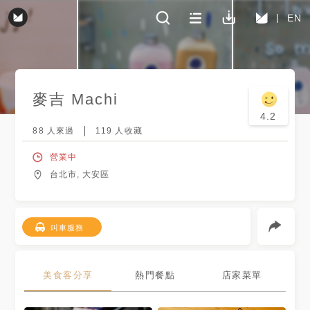
EN
麥吉 Machi
4.2
88
人來過
119
人收藏
營業中
台北市, 大安區
叫車服務
美食客分享
熱門餐點
店家菜單