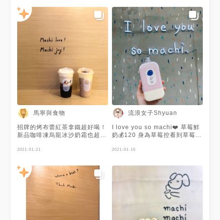
有烤布蕾 建議一開始要打開杯
生 #飲品 #手搖 #大安區 #台北
#menu #menu台灣 #menu台
蓋飲用 才能喝到他上面炙燒過
#台北美食 #taipei
北 #台灣美食 #台北美食 #東區
後烤布蕾的脆焦糖部分 之後布
美食 #台北東區 #手搖飲料 #芝
蕾和底下奶茶混合就像喝布丁奶
士 #芝士奶蓋 #紅茶拿鐵 #奶酪
茶一樣 但是布蕾的口感更軟嫩
#麥吉 #台北飲料 #忠孝敦化 #
綿密 超好喝的啦～ 推薦大家來
忠孝敦化美食 #guide忠孝敦化
這邊一定要試試看這杯烤布蕾紅
站
茶拿鐵 算是獨家創新又好喝的
手搖👍
馬寧與食物
流浪女子Shyuan
招牌的烤布蕾紅茶拿鐵超好喝！
I love you so machi❤️ 草莓鮮
新品咖啡凍烏龍冰沙奶霜也超
奶💰120 身為草莓控看到草莓鮮
讚！ 紅茶拿鐵比較不甜 配上甜
奶馬上點😍 整體甜度喝起來很
甜的布蕾超搭！
2021-01-21
剛好 喝得到草莓的顆粒很少女
2021-01-16
的飲料 下面的奶酪QQ滑滑的不
會很噁心 我覺得還蠻好喝的但
這個價位只能偶爾喝😂