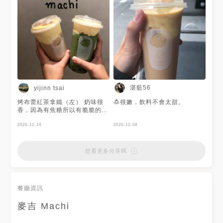
湛藍56
yijinn tsai
烤布蕾紅茶拿鐵（左） 奶味很
🍮很嫩，飲料不會太甜。
香，因為有焦糖所以有脆脆的口
感，攪散的味道就真的像烤布蕾
一樣，甜度微糖很剛好，很罪惡
2020-12-14
2020-12-08
但是又很好喝的飲料。
想看更多分享嗎
餐廳資訊
麥吉 Machi