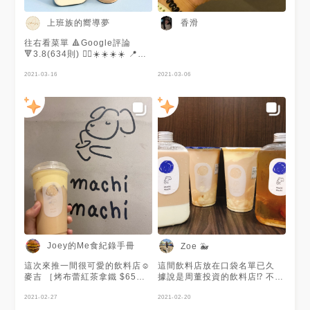
上班族的嚮導夢
香滑
往右看菜單 🔺Google評論
🔻3.8(634則) ✍🏻☀️☀️☀️☀️ 📍台
北市大安區大安路一段51巷16
號 🚆忠孝敦化站9號出口號5分
2021-03-16
2021-03-06
鐘路程 🕰12:00-21:00(平
日)/11:00-21:00(六日)
☎️(02)2752-5069 🥤芝士厚蓋
紅茶拿鐵(半糖去冰)💰70 店家
在瓶內先沾一下芝士 再加入紅
茶拿鐵 有種奶茶天空中☁️的感
覺 視覺效果很美 芝士奶蓋味道
很濃郁調配得很好 🥤奶酪紅茶
拿鐵(半糖去冰)💰85 奶酪紅茶
拿鐵新奇也很好喝 建議攪散一
些比較好喝 也較能細細品嚐奶
酪的味道 💬 飲料偏貴 拍照很
美有創意 飲料的視覺感受也很
讚👍🏻 #popdaily #popyummy
#popyummy台北 #menu
Joey的Me食紀錄手冊
Zoe 🐳
#menu台灣 #menu台北
#googlemaps #letsguide
這次來推一間很可愛的飲料店☺️
這間飲料店放在口袋名單已久
#taiwan #taiwanfood
麥吉 ［烤布蕾紅茶拿鐵 $65］
據說是周董投資的飲料店⁉️ 不管
#taipeicity
鮮奶茶上面的烤布蕾厲害了 本
怎樣這次終於如願喝到了❤️
#taipeifood #popdaily
來以為是奶蓋而已 結果還真的
2021-02-27
#Zoe吃吃喝喝 #奶酪 #手搖人
2021-02-20
#popyummy #popyummy台北