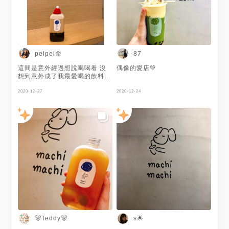
peipei🌼
87
這間是意外經過想說喝喝看 沒
偶像的愛店💚
想到意外成了我最愛喝的飲料店
不管是店內風格還是飲品 我都
很喜歡 招牌最愛喝的是烤布蕾
2020-12-27
2020-12-24
紅茶拿鐵 第一次嘗試看看瓶裝
的飲品 也非常好喝 不愧是我的
愛店 滿分5個☀️ 我給☀️☀️☀️☀️☀️
🐻Teddy🐻
s🌟