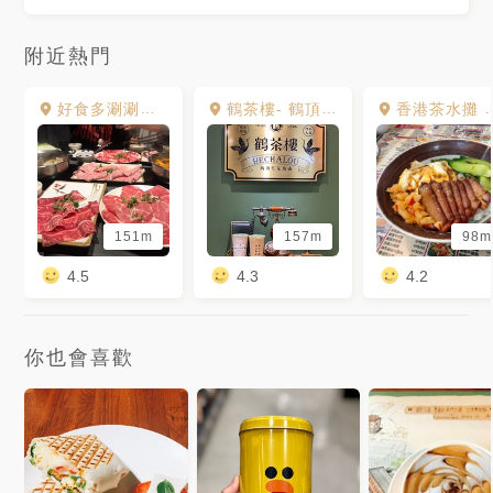
附近熱門
好食多涮涮屋 大安店
鶴茶樓- 鶴頂紅茶商店(忠孝復興店)
香港茶水攤 敦南店
151m
157m
98m
4.5
4.3
4.2
你也會喜歡