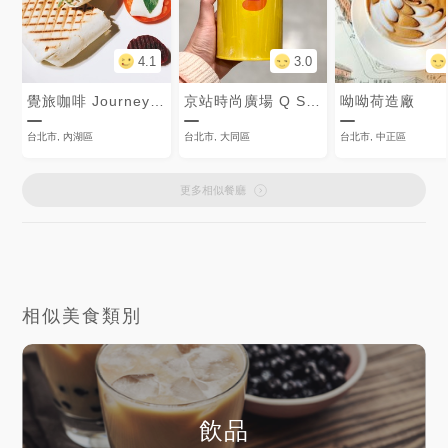
4.1
3.0
覺旅咖啡 JourneyKaffe
京站時尚廣場 Q Square
呦呦荷造廠
台北市, 內湖區
台北市, 大同區
台北市, 中正區
更多相似餐廳
相似美食類別
飲品