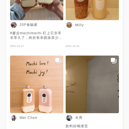
20F食驗家
Milly
#麥吉machimachi 盯上它非常
非常久了，終於有幸跟抹茶少女
一起來踩點！ 一看官方帳號才
知道這家居然全球幾乎都有據
2022-03-27
2021-10-01
點，傻爆眼我真的有眼不識泰
山...... 而且是一間把自己定義成
一家注重味道也注重美感呈現的
新時代飲料店，相當不簡單 但
的確是很有趣啦，敢在越來越多
品牌出現的手搖界這樣自許一定
是有遠大目標的 🍵奶酪靜岡
抹茶拿鐵 冰塊固定，選喝無糖
抹茶跟牛奶融合得相當好，口感
偏厚實(which means會飽)，有
點不確定嘴巴到底是覺得粉感偏
重還是幾乎沒有我好confused
奶酪口感也很討喜，綿密軟嫩又
扎實，把它攪爛跟液體一起入口
讓抹茶味道更濃厚了 執得讚許
羊男
Wei Chen
的是奶酪本身沒什麼甜度，只有
淡淡的奶香，所以不會影響抹茶
飲料好喝便宜