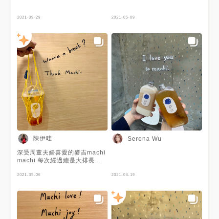
的味道～ 💁‍♀️喝完的感覺其實是
超 級 飽，但還是覺得我是盤子
囧 這樣賣我120$ 我應該是不會
2021-09-29
2021-05-09
再回購，我還寧願買便當或是嘗
試其他品項 但一杯飲料短暫的
快樂我是有完整的在裡面滾三百
圈才離開的💚 ｜捷運忠孝復興
站14號直走第三條巷子右轉 ｜
另有西門分店 ｜僅接受現金
#20f食驗室 #20f食驗室田調
陳伊哇
Serena Wu
深受周董夫婦喜愛的麥吉machi
machi 每次經過總是大排長龍
難得平日悠閒的午後沒人在排隊
不進去點杯飲料就太對不起荷包
2021-05-06
2021-04-19
君了🤣 進來後才發現原來 #麥
吉 與知名氣泡水機品牌
#sodastream 旗下的澳洲有機
糖漿品牌Soda Press推出了聯
名氣泡飲品 #熱帶狂想氣泡飲