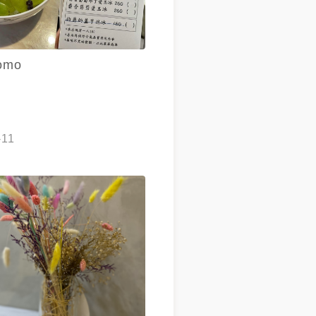
omo
-11