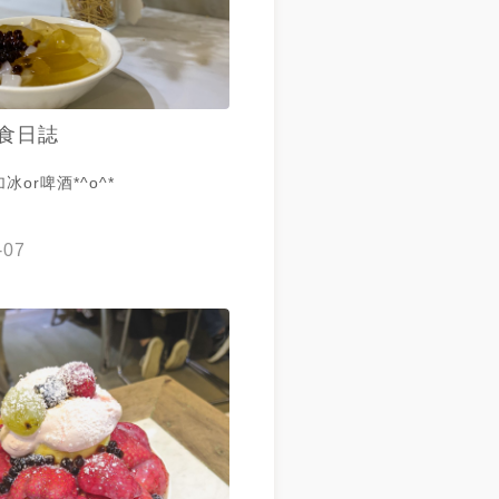
食日誌
or啤酒*^o^*
-07