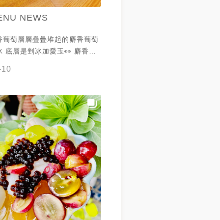
ENU NEWS
香葡萄層層疊疊堆起的麝香葡萄
 底層是剉冰加愛玉👀 麝香葡
粉圓😯 在冰頂端放置了手工
-10
甜又多汁✨ 謝謝 @Hann
