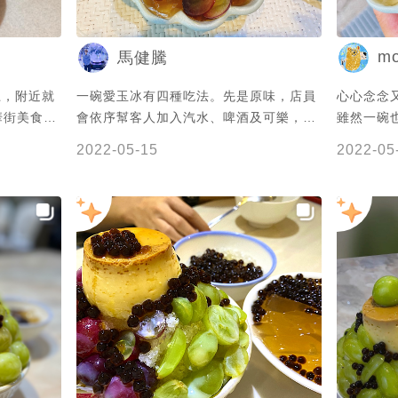
 #粉圓 #
布丁，要不要再加冰？吃完加了以後又
滿，真的是差點吃不完😆 . 🔺有興趣的朋
m
馬健騰
友記得關注臉書發文，常常不定時公休。
————————————————————————
一碗愛玉冰有四種吃法。先是原味，店員
心心念念
▪️店家資訊爲用餐當天之資訊可做參考，
華街美食、
會依序幫客人加入汽水、啤酒及可樂，讓
雖然一碗
但仍建議前往之前再查詢一次避免白跑。
～ 每到
整體的味道變化豐富，很特別。
高級的 連
《清水堂愛玉專門店》 📍‪地址：台南市中
2022-05-15
2022-05
等待餐
愛玉冰 
西區中正路305號 ‬🕛營業時間：13:00-
好吃很清爽
荔枝微酸
18:00（週二三公休） ☎️電話：0976-
邊加料 會補上幾個葡萄🍇 再來加上新口
554730 💰不收服務費/只收現金
——————
味到冰裡
來再加一
最後加上可
體來說真的
滿 目前因為疫情的關係 只開放外面的座
莓 #草莓
位吃冰 
紋鮮奶😭