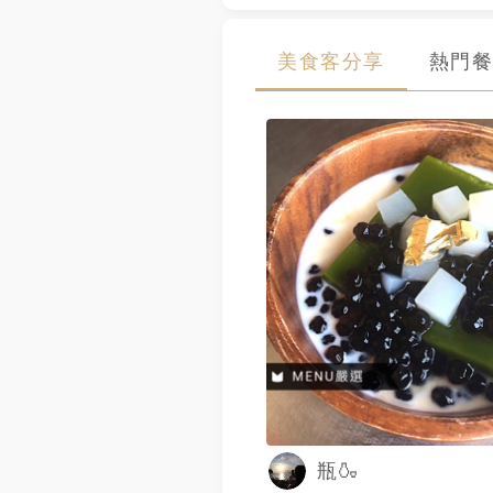
美食客分享
熱門餐
瓶🍶