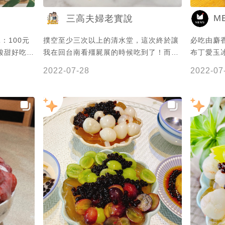
M
三高夫婦老實說
撲空至少三次以上的清水堂，這次終於讓
必吃由麝
酸甜好吃之
我在回台南看殭屍展的時候吃到了！而且
布丁愛玉冰
 葡萄荔枝
剛好吃到期間限定口味，當天也完全沒有
萄間鑲嵌著
2022-07-28
2022-07
 剉冰、愛
排到隊，吃完阿棠牛肉湯，直接走路過來
布丁🍮 整體鮮
配Q彈的小
吃～ . 還沒上點的愛玉，就先上了招待的
提供美照
的水果都超
愛玉 ✔️葡萄荔枝愛玉冰 $240 葡萄荔枝超
是頂級的
浮誇的，視覺就很清爽的愛玉冰，綠葡萄
夏天 清水
是無籽的，荔枝超級甜，兩款甜度真的不
一半，盎店
相上下，還有很多小珍珠，愛玉加上檸檬
微酸中帶甜，蠻好吃的。 . ✔️包心粉圓愛
吃越大碗啊
玉冰 ㊙️ 這次看清水堂臉書有看到限定有
麼多種吃法
包心粉圓，雖然我不是一個愛吃紅豆的
市中西區中
人，但我還是點了🤣看到限定就是忍不
8:00 電
住，還好沒有想像的那麼討厭，而且蠻大
星期二、星期
顆的～還不錯！ 店員真的沒事就走過來說
美食 #台
老闆招待加可樂、加啤酒、加汽水，招待