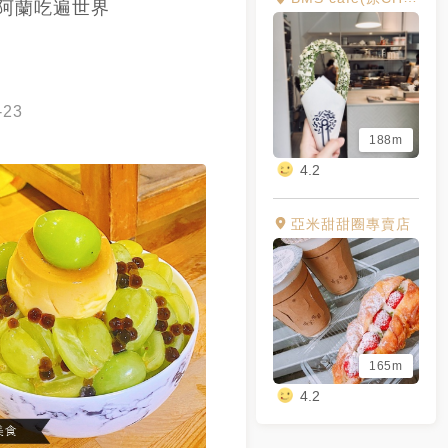
阿蘭吃遍世界
-23
188m
4.2
亞米甜甜圈專賣店
165m
4.2