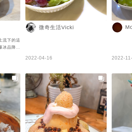
M
微奇生活Vicki
爆冰品降降
2022-04-16
2022-11
象中 還保
大升級 還
色葡
起來真的有
完啦 戀乳
上戀乳的甜
待的
 可樂 雪碧
了新口感呢