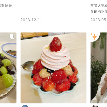
😁😁
幫某人完
名的清水堂😚 麝香葡萄布丁
有淡淡的
2023-12-11
2023-05
香葡萄 整