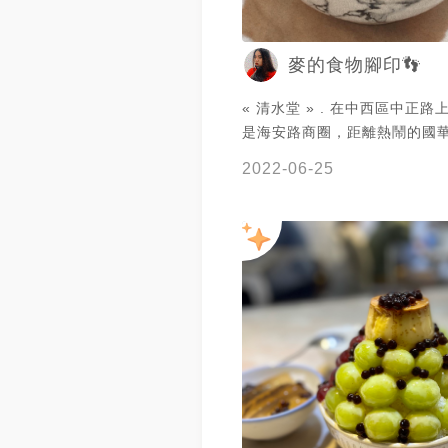
南冰品 #台南冰店 #愛玉 #珍珠
銅板美食 #國華街
麥的食物腳印👣
« 清水堂 » . 在中西區中正路上，附近就
是海安路商圈，距離熱鬧的國
永樂市場與好玩的河樂廣場都很近
2022-06-25
假日一定大排長龍的一家甜點店☺️ 
點的時候會送一小碗愛玉冰 很
😋 ▲夢幻草莓冰
—————————————
｜店家資訊｜ 📍 «清水堂» 台南市中西區
中正路305號 ⎋ 週一 ～ 週五 13:00 -
18:00（週二、週三公休） 週六 ～週日
12:00 - 18:00 #台南美食 #台南 #台南甜
點 #台南冰品 #台南冰品✨ #草
季