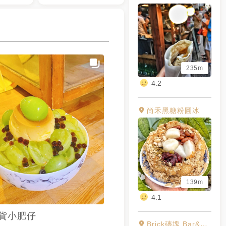
235m
4.2
尚禾黑糖粉圓冰
139m
4.1
貨小肥仔
Brick磚塊 Bar&Brunch