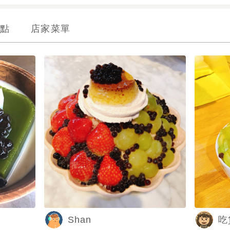
點
店家菜單
Shan
吃