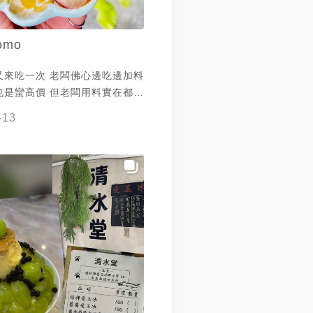
omo
又來吃一次 老闆佛心邊吃邊加料
也是蠻高價 但老闆用料實在都是
剛換的新碗據說也很貴 點一份
-13
就會送上兩碗免費的珍珠愛玉牛奶
甜、葡萄都超甜 邊吃邊喝老闆就
面 先是加了汽水增添新風味 後
點點啤酒 沒想到還真的有新滋味
樂進去😂 還常常加入碎冰 整
是甜滋滋 夏季聖品❤️永遠都爆
沒有低消 忘了外帶只買兩週的豹