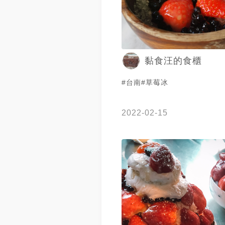
🫣
黏食汪的食櫃
#台南#草莓冰
2022-02-15