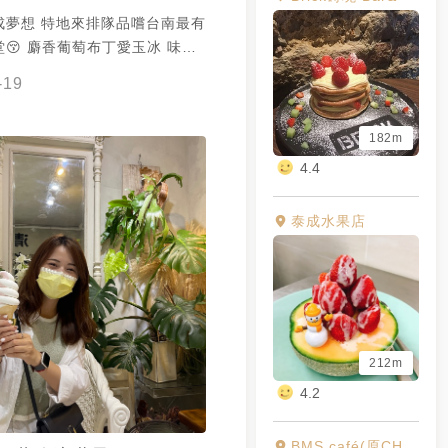
成夢想 特地來排隊品嚐台南最有
愛玉冰 味道
麝香葡萄味 配上滿滿一大碗的麝
-19
個很滿足❤️❤️
182m
4.4
泰成水果店
212m
4.2
BMS café(原CHURRO&SWEET）