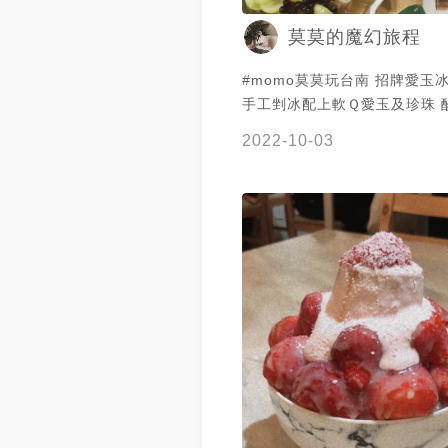
莫莫的魔幻旅程
#momo莫莫玩台南 招牌愛玉冰：100元
手工剉冰配上軟Ｑ愛玉及珍珠 
外 甜度及酸度都可以進行調整
2022-10-03
愛玉冰：240元（後來改龍眼）
玉、葡萄與荔枝（龍眼）、搭
珍珠及酸甜的淋醬！ 老闆嚴選
級甜 店裡不管搭配哪種水果都
整體吃起來酸甜好吃 非常適合
堂最特別的地方就是當你吃到
員還會來加冰 加水果、加可樂 加汽水甚
至加啤酒都有可能 整個就是越
你絕對沒有想過愛玉能夠有這
清水堂愛玉專賣店 地址：台南
正路305號 營業時間：13:00-1
話：0976 554 730 店休：
三 #台南小吃 #台南美食 #排隊