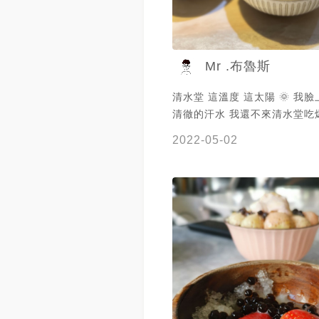
Mr .布魯斯
清水堂 這溫度 這太陽 🌞 我臉上流下的這
清徹的汗水 我還不來清水堂吃
溫壓 搬來新址後第一次吃 沒想到變身為
2022-05-02
歐式高貴文青冰品店 新穎的氣
有點舊有的風格 服務品質整個
在店外觀望時 服務生就會出來親切招待
只有2人 也給你大大四座 超讚👍🏻 雙
萄冰💰280 滿滿滿的葡萄🍇 QQQ的小珍
珠🧋 及一整顆的布丁🍮 堆疊
夠壯觀 這1人吃絕對搭妹 吃不
覺得其實可以不加 葡萄狠甜加
甜甜的雙倍攻勢下 💕 會太膩喔🫡 招
小愛玉 吃到一半 還會問你要加
或啤酒 讓你熟悉的愛玉 又多