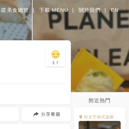
美食總覽
下載 MENU
關於我們
EN
3.7
附近熱門
分享餐廳
何太守港式菠蘿包專賣店