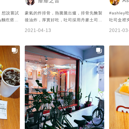
As
靡靡之音
，想說嘗試
豪氣的炸排骨，熱騰騰出爐，排骨先醃製
#ashley吃公館站 #
為麵疙瘩的
後油炸，厚實好吃，吐司採用丹麥土司，
吐司盒裡夾
是與真正的
奶油味香氣十足，外酥內軟，厚甲，無糖
為我在吃排骨便當
2021-04-13
2021-03
吃但是沒有
高山金萱茶去油解膩，大推👍
的韓國吐司
假日一到人
鱷勢力排骨 原本怕會很膩口 殊不
吃起來滿j
飽，我連
餐😆 紅
古早味紅
不錯～是會想二
力排骨NT$9
司 #台北
午餐 #公
館早餐