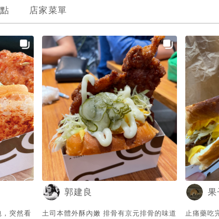
點
店家菜單
郭建良
果
包，突然看
土司本體外酥內嫩 排骨有京元排骨的味道
止痛藥吃