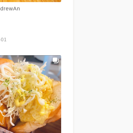
drewAn
-01