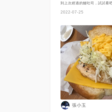
到上次經過的鱷吐司，試試看吧。 菜
有各種口味的吐司、配菜還有
2022-07-25
吐司都有寫上裏頭的搭配，這
力吐司$98、花醬的秘密$78
$40還有手工地瓜條$40。 櫃檯直接點
餐，現點現做稍微等一會就能
店裡也有內用的位置，不多而
大，不過簡單吃個早餐應該夠了。 鱷
吐司亮點是西門老店金排骨，
好吃，吐司口感也不錯，切得
司夾上嫩但跟排骨，一口咬下
花醬的秘密相比之下稍微普通
點花生醬全部都集中在吐司最
沒有吃到最後幾口，其實都沒
味道，可惜。 麥克雞塊，是個自帶鹹味的
雞塊，還蠻好吃的，也不會太
地瓜條，地瓜香甜份量也蠻多
張小玉