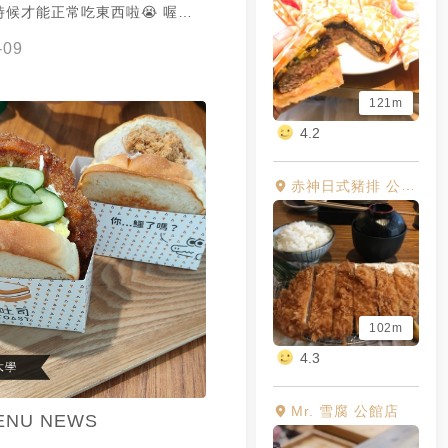
候才能正常吃東西啦😭 喔然
存鱷吐司 我覺得過譽ㄌ 好吃但
-09
小一個快跟一個便當一樣貴 我還
網美一次的可以去
121m
真的蠻好吃的，高麗菜有大阪燒的
且鱷魚好可愛ㄛ
4.2
赤神日式豬排 公館店
102m
4.3
Mr. 雪腐 公館店
ENU NEWS