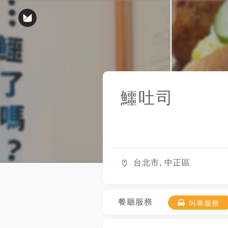
鱷吐司
台北市, 中正區
餐廳服務
叫車服務