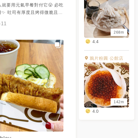
就要用元氣早餐對付它😤 必吃
骨✨ 吐司有厚度且烤得微脆且排
夠味😋 不同於一般早餐店的
-11
搭配小黃瓜片解膩🥒 芋見泥真好
268m
大一球且加上肉鬆點綴口味很特
4.4
 謝謝 @林小白 提供美照🧡
鴉片粉圓 公館店
142m
4.0