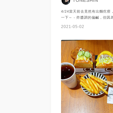
TONESHIN
4/24當天前去竟然有出麵疙瘩
一下～ - 炸醬調的偏鹹，但因
體積較大可以中和掉鹹度，但
2021-05-02
眷村口味還是有一點距離，好
辦法勾起懷念😂😂😂