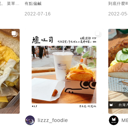
單上
有點偏鹹
到底什麼時
飲料，各種
後這是庫
2022-07-16
2022-05
次點了鱷勢
好貴 小
、麥克雞塊
以為會很大個說 不過想
吃啦 是
拿到餐了。
味道 而
且位子也不
勢力
這個排骨有
超厚片的吐
有點滿足。
，尤其是亮
底部，所以
有花生醬的
油膩。手工
。
lizzz_foodie
M