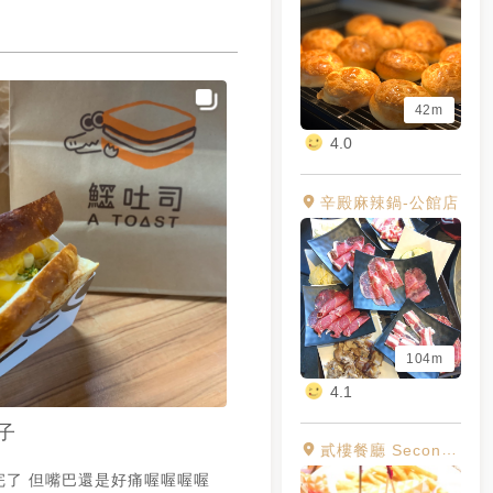
42m
4.0
辛殿麻辣鍋-公館店
104m
4.1
子
貳樓餐廳 Second Floor Cafe 公館店
完了 但嘴巴還是好痛喔喔喔喔