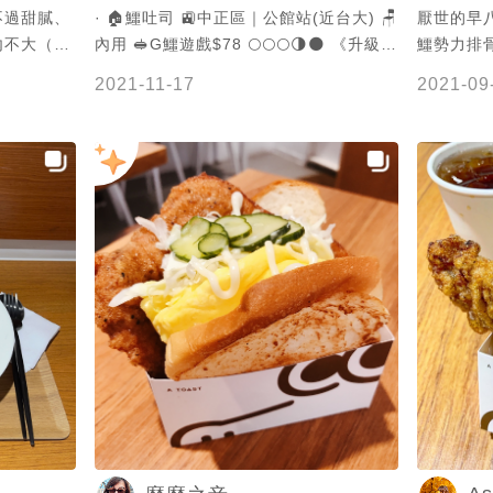
不過甜膩、
· 🏠鱷吐司 🚉中正區｜公館站(近台大) 🪑
厭世的早八
內不大（座
內用 🥪G鱷遊戲$78 🌕🌕🌕🌗🌑 《升級套
鱷勢力排
餐》+$80 🧆芋泥球 🌕🌕🌕🌕🌘 🥤小農鮮
骨醃漬過很
2021-11-17
2021-09
奶茶 🌕🌕🌕🌗🌑 吐司雞蛋很嫩 But雞胸肉
肉排🥩 
吃到後面有點微柴，但不至於會很乾🤔 芋
的芋泥很
泥球滿驚豔的，只是每一顆都好小😂 是
別🤩
很手工感的芋泥沾薄粉去炸的 吃起來很沒
有工廠感 鮮奶茶偏茶味多一點，還ok 沒
有特別驚艷 - 📍鱷吐司 台北市中正區羅
斯福路三段316巷8弄7號 週一～五8:00-
15:30 週六日 7:30-15:00 - #公館站 #公
館美食 #中正區 #中正美食 #吐司 #toast
#鱷吐司 #鮮奶茶 #小農鮮奶茶 #milktea
#芋泥 #芋泥球 #taro #台大美食 #公館早
餐 #台北早午餐 #早午餐 #brunch