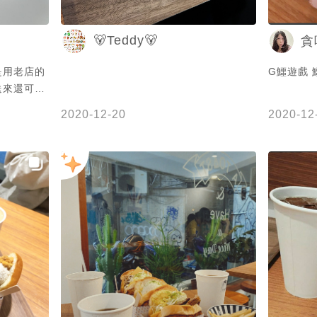
🐻Teddy🐻
貪
是用老店的
G鱷遊戲 
送來還可以
回訪，厲
2020-12-20
2020-12