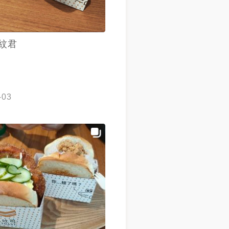
紋君
-03