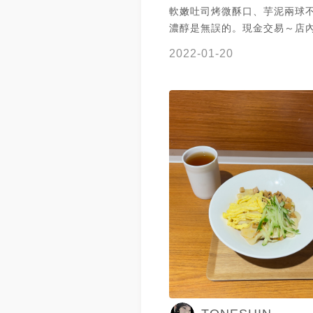
軟嫩吐司烤微酥口、芋泥兩球
濃醇是無誤的。現金交易～店
位有限）
2022-01-20