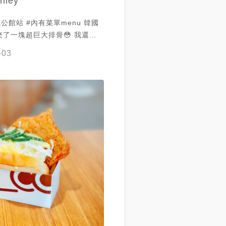
hley
內有菜單menu 韓國
了一塊超巨大排骨😳 我還以
呢☺️ 這是最近公館很紅
-03
盒專賣 以鱷魚🐊為整體設計
真的很多 也點了大家推薦的 #
知排骨
uicy的 而且一整個吃完想當
續飽了七個小時後才吃得下下一
茶喝起來本身是微糖的 跟早餐店
茶比起來比較不甜～ 整體來說還
訪的早晚餐店👍🏻 💰鱷勢
8 💰台灣紅茶NT$30 #鱷吐
 #台北美食 #台北早餐 #台北早
館 #公館美食 #公館早午餐 #公