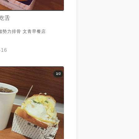
吃舌
鱷勢力排骨 文青早餐店
-16