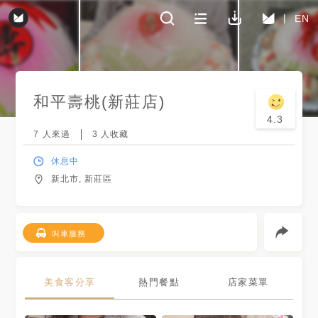
EN
和平壽桃(新莊店)
4.3
7
人來過
3
人收藏
休息中
新北市, 新莊區
叫車服務
美食客分享
熱門餐點
店家菜單