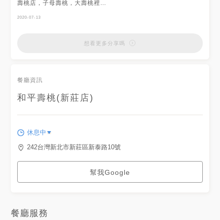
壽桃店，子母壽桃，大壽桃裡包
著小壽桃超級可愛！一顆450元
（很超值），壽星很開心
2020-07-13
想看更多分享嗎
餐廳資訊
和平壽桃(新莊店)
休息中
242台灣新北市新莊區新泰路10號
幫我Google
餐廳服務