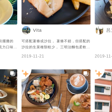
Vita
呂
廳前擺攤的
可搭配薯條或沙拉， 薯條不錯，但搭配的
克力口味
沙拉的生菜種類較少， 三明治麵包柔軟好
我覺得這抹
吃😋
2019-11-21
2019-11
郁的抹茶味～
後會想吃吃
用 飲品七