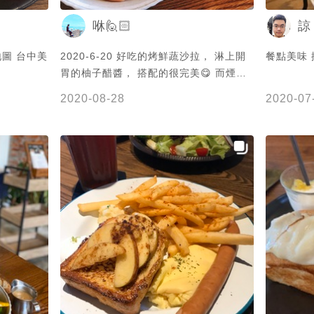
咻🙋🏻
諒
圖 台中美
2020-6-20 好吃的烤鮮蔬沙拉， 淋上開
餐點美味
胃的柚子醋醬， 搭配的很完美😋 而煙燻
鮭魚可以增添風味， 很喜歡這一道❤️ 麵
2020-08-28
2020-07
包烤的香香酥酥脆脆， 好吃好吃❤️ with
菜、嘎哩