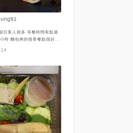
ung91
 假日客人很多 等餐時間有點過
很香餐點很好吃
起司不夠熱 建議假日用餐
-14