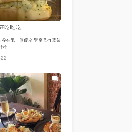
狂吃吃吃
主餐在配一個優格 豐富又有蔬菜
推推
-22