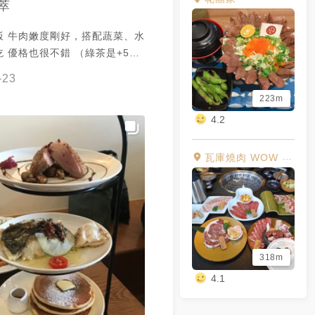
萃
飯 牛肉嫩度剛好，搭配蔬菜、水
 優格也很不錯 （綠茶是+50
餐，可選濃湯或茶類）
-23
223m
4.2
瓦庫燒肉 WOW COOL
318m
4.1