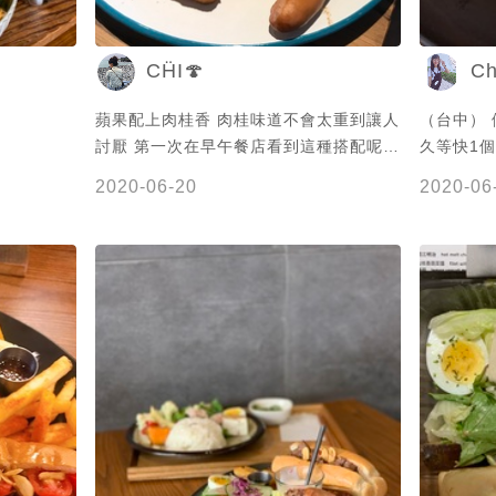
CḦI🍄
Ch
蘋果配上肉桂香 肉桂味道不會太重到讓人
（台中）
討厭 第一次在早午餐店看到這種搭配呢～
久等快1個小時 麵包烤的
很特別的餐點
有點可惜了他的
2020-06-20
2020-06
要訂位