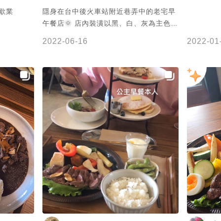
e 歇業
隱身在台中後火車站附近巷弄中的老宅早
午餐店🌞 店內裝潢以黑、白、灰為主色✨
輔以木紋的餐桌椅、吧檯💺 無論是朋友聚
2022-06-16
2022-01
餐或是情侶約會都非常適合😍 謝謝 @鳥
胃貪吃誌 提供美照🧡