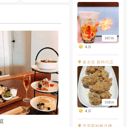
367m
4.0
春水堂 新時代店
306m
4.0
庭
宮原眼科醉月樓沙龍