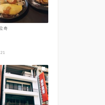
立奇
-21