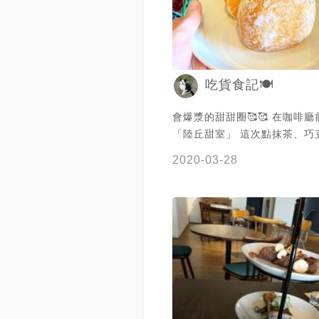
吃貨食記🍽️
會爆漿的甜甜圈🥰🥰 在咖啡
「陸丘甜室」 這次點抹茶、巧
兩款都很好吃欸！！ 抹茶控的
2020-03-28
茶很可以🤤 苦中帶甘有夠濃
巧克力也是不會太甜的那種 之
看其他口味❤️ 然後到咖啡廳內
折哦！ 飲品點的是莓果冰茶～