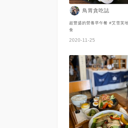
鳥胃貪吃誌
超豐盛的營養早午餐 #艾雪芙地
食
2020-11-25