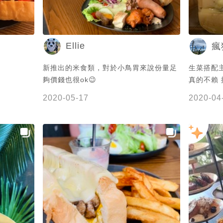
Ellie
瘋
新推出的米食類，對於小鳥胃來說份量足
生菜搭配
夠價錢也很ok😉
真的不賴 
2020-05-17
2020-04