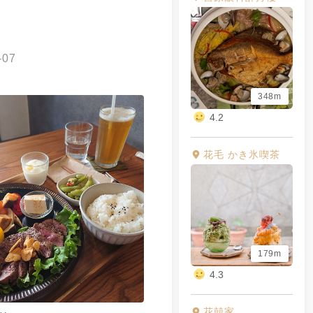
-07
348m
4.2
花毛 かき氷喫茶
179m
4.3
花囍家