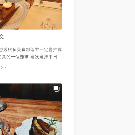
文
 想必很多美食部落客一定會推薦
去真的一位難求 這次選擇平日去
位 外部以老宅建築 內部有著日
-27
與復古的木桌椅 餐點的部分整體
常喜歡的 紅烏龍鮮奶茶是不太甜
你是糖分重度著可以另外跟店員要
最推薦鐵觀音巴斯克蛋糕 甜而不