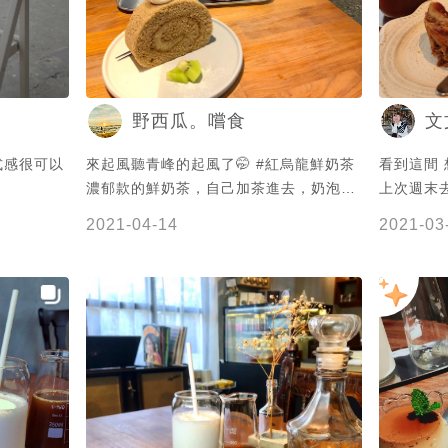
野西瓜。嚐食
文
式感很可以
來起風聽青峰的起風了🤭 #紅烏龍鮮奶茶
看到這間
濃郁款的鮮奶茶，自己加茶進去，奶泡綿
上次週末
綿密密的，算是特別的鮮奶茶。 #紅烏龍
還是得候
2021-04-14
2021-03
生乳捲 他們家的甜點人氣款就是生乳捲系
式榻榻米
列，這款屬於茶味濃厚的生乳捲，店員這
上我是非
麼說，我就選了，茶味不會到撲鼻也不會
的 如果
太淡，至於有沒有驚艷，答案是沒有的，
糖 甜點
我覺得可以試試看就好的甜點。 —— 📌
膩的口感
嘉義市東區#起風#野西瓜食嘉義 ⏰
13:00-21:00（每月店休日公告在IG）
☎️05-2284688 📮嘉義市東區興業新村40
號 🍎一人一杯飲品，限時2小時，入座後