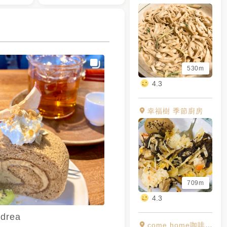
530m
4.3
幸福樹 季節廚房
709m
4.3
drea
come home咖啡漫步