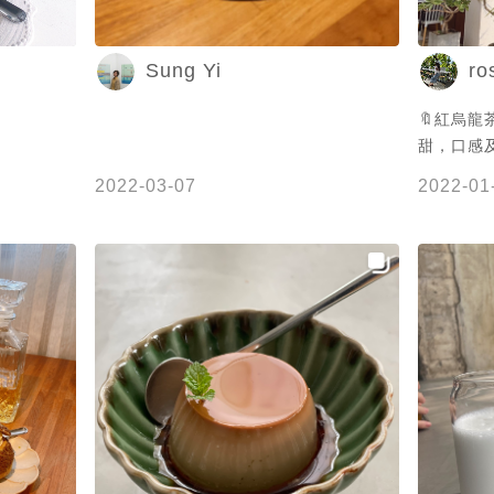
NT$100 口感吃起來帶有點硬度，不是像
奶酪般的滑順口感，真的就是布丁該有的
Sung Yi
ro
口感，味道上來說沒有太大的驚豔感，而
是藉由焦糖所提出甜味，稍嫌可惜。 ✔️生
🔖紅烏龍
乳捲NT$120 當天吃到的口味應該是焙茶
甜，口感及美味
口味，蛋糕體本身鬆軟，但會希望再更濕
茶生乳捲 
潤一點，倒是內餡的抹醬令人回味無窮，
2022-03-07
2022-01
定要配上鮮奶
一入口就是重重的茶香，奶油的香氣才慢
滿滿 $1
慢散發出來，完全不膩口 🔍搜尋更多美食
香韻，帶點苦
#阿泰吃嘉義 追蹤我一起吃爆更多美食
茶 $15
@thailovestoeat - 🏠：嘉義市東區興業
適合搭配甜
新村40號 ☎️：05-2284688 ⏰：11:30-
偏重 因為
17:30（每週二公休） #嘉義美食#嘉義咖
也會先說
啡廳#嘉義#嘉義下午茶#嘉義美食紀錄#
議15點過
嘉義人#嘉義必吃#嘉義雞肉飯#嘉義小吃
村40號 🗓
#文化路美食#生乳捲#阿泰吃嘉義
🕰13:0
時間2小時 
#TheWi