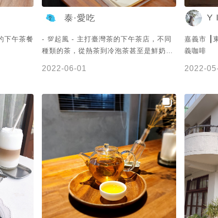
Y I
泰·愛吃
的下午茶餐
- 💯起風 - 主打臺灣茶的下午茶店，不同
嘉義市 ┃東區 【
種類的茶，從熱茶到冷泡茶甚至是鮮奶
義咖啡
茶，讓你可以喝出多種風味，甚至搭配的
2022-06-01
2022-05
餐點居然是糯米腸，夠特別了吧!來到這裡
才知道，原來喝茶也是種藝術，更是種享
受。 - ✔️清香金萱NT$160 冷泡茶上桌方
式很特別，試用一瓶又一瓶的玻璃瓶裝
著，用玻璃高腳杯裝著，有種在喝香檳的
感覺。但這款喝起來卻像四季春的感覺，
清爽不苦澀，卻還能喝出茶的香氣，回甘
的甜味也很舒服，喜歡喝冷泡茶的可以試
試。 ✔️紅烏龍鮮奶茶NT$160 這款紅烏
龍則是茶味更厚重，我自己是覺得茶味厚
重的茶比較適合調至成鮮奶茶，所以當厚
重的茶葉跟鮮奶調製而成，反而中和了茶
的苦澀感近而滑順許多 ✔️香草焦糖布丁