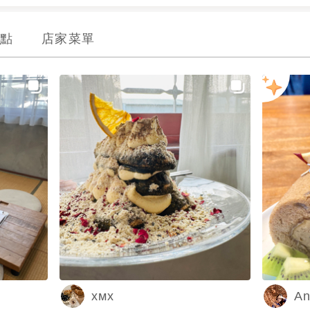
點
店家菜單
хᴍх
An