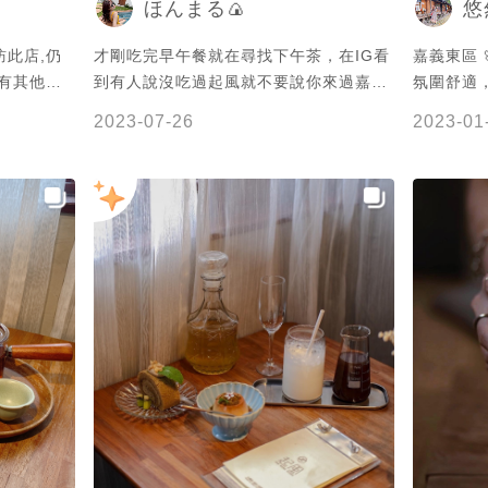
ほんまる🍙
悠
訪此店,仍
才剛吃完早午餐就在尋找下午茶，在IG看
嘉義東區 
沒有其他客
到有人說沒吃過起風就不要說你來過嘉
氛圍舒適，
歡的相機慢
義，我被挑釁到了，我一定要來。 這間的
$180 
2023-07-26
2023-01
麵小辣，不
裝潢蠻復古的，現在真的好流行開這種復
樣還是彈牙
古又特別的店。 承裝餐點的器皿也很特
去,香草焦
別，布丁的碗好像櫻桃小丸子或宮崎駿系
有點熱茶,
列裡面會看到的。 裝茶的玻璃壺也很特
是威士忌,
別，有點像在喝酒的感覺XD 這間店最特
別的地方是他有賣米腸!!! 但是因為早午餐
吃太飽了就沒有點 朋友說他吃過，就是普
通的米腸哈哈 如果沒有很飽就算很普通我
還是會想點 因為我是超級米腸愛好者 滷
味烤肉炸物各種米腸可以出現的場合一定
要有米腸 但應該蠻多人為了打卡吸睛點米
腸的吧 畢竟現在是相機先吃的年代。