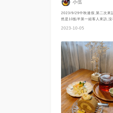
小伍
2023/9/29中秋連假,第二次來
然是10點半第一組客人來訪,
人來訪前的寧靜,這次可以用喜
2023-10-05
慢留下回憶,點了必需的四川燃
吃辣的女友也讚不絕口,麵條一
且口感爽口,會讓人一直想吃下
糖布丁好吃不苦口,因為太熱沒
點了一杯冰紅茶,送上來還以為
玻璃瓶很有趣,嘉義必訪的小店