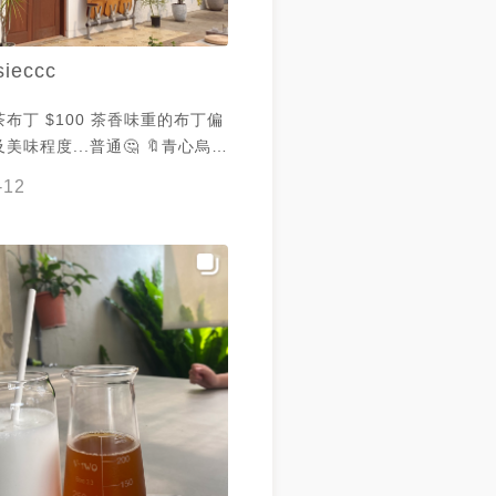
sieccc
茶布丁 $100 茶香味重的布丁偏
程度...普通🤔 🔖青心烏龍
$100 茶香味濃厚，糕體偏乾一
-12
油，入口才會比較佳 🔖元氣
60 人蔘味道很重也有其他中藥的
味但尾韻會回甘 🔖紅玉鮮奶
0 茶味比例多的鮮奶茶，本身不甜
點唷🥤 - 不論吃或喝都是茶味
起風專賣台灣茶🍵 入內時店員
明無販售咖啡 喜歡追光的朋友建
後再到店 / 🧸嘉義市東區興業新
週二三公休 📞05-228-4688
0-21:00 ＊低消一杯飲品，用餐
#起風TheWindRises#起風
ndRises#嘉義#東區#嘉義美食#