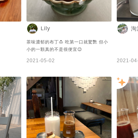
東區美食
廳#東區咖
#RCE甜
Lily
洵
#chiayi#
茶味濃郁的布丁🍮 吃第一口就驚艷 但小
小的一顆真的不是很便宜😉
2021-05-02
2021-04