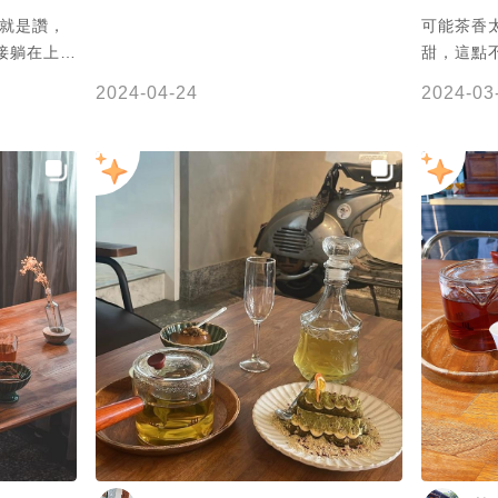
米就是讚，
可能茶香
接躺在上面
甜，這點
茶+提拉米蘇
增添口感
2024-04-24
2024-03
很搭 好
茶飲