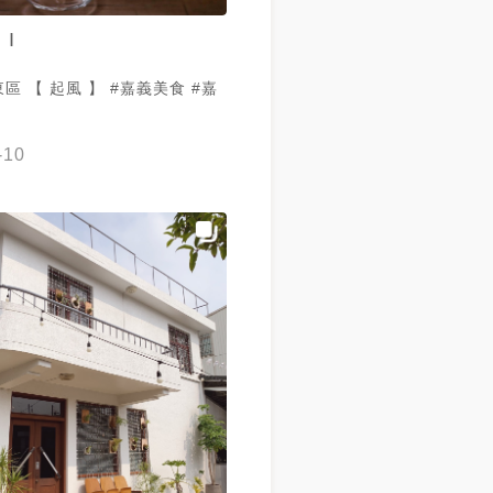
 I
 起風 】 #嘉義美食 #嘉
-10