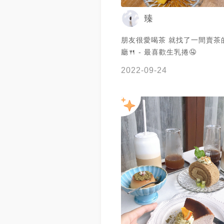
臻
朋友很愛喝茶 就找了一間賣茶
廳🍴 - 最喜歡生乳捲🤤
2022-09-24