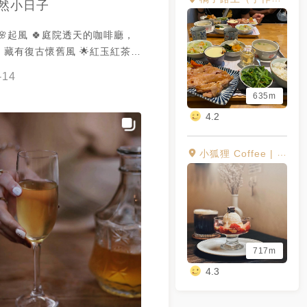
然小日子
🌸起風 🍀庭院透天的咖啡廳，
藏有復古懷舊風 🌟紅玉紅茶
巴斯克乳酪蛋糕$150
-14
635m
4.2
小狐狸 Coffee | Dessert | Bread
717m
4.3