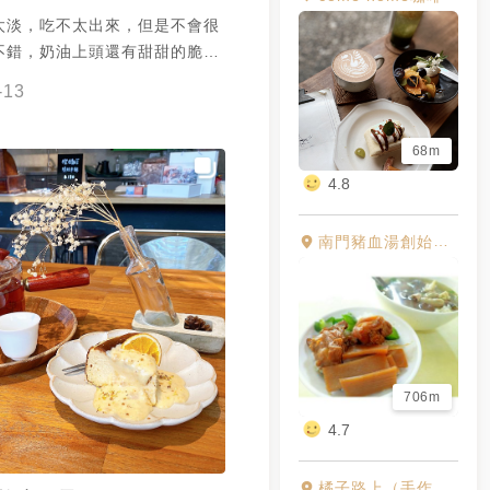
太淡，吃不太出來，但是不會很
不錯，奶油上頭還有甜甜的脆皮
，整體不錯吃的甜點，很適合配
-13
68m
4.8
南門豬血湯創始老店-阿忠師
706m
4.7
橘子路上（手作定食）