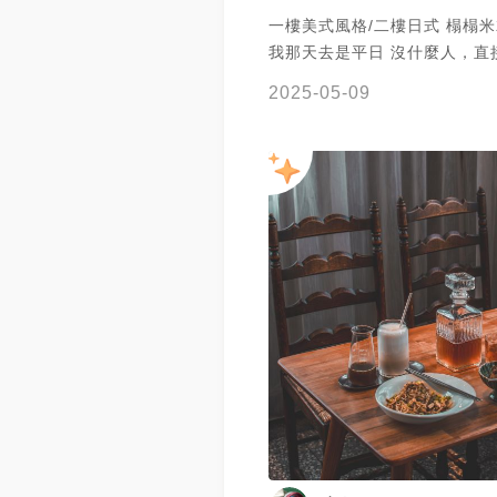
一樓美式風格/二樓日式 榻榻
我那天去是平日 沒什麼人，直
耍廢剛剛好∠( ᐛ 」∠)＿ 麵
2025-05-09
第一次看到就點來嚐鮮，意外的
吃！