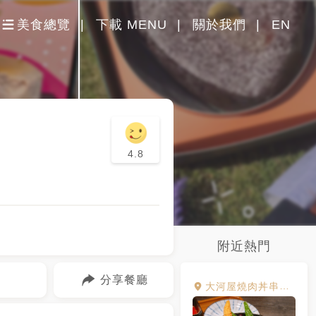
美食總覽
下載 MENU
關於我們
EN
4.8
附近熱門
分享餐廳
大河屋燒肉丼串燒-微風北車