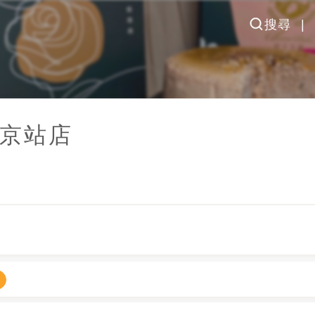
搜尋
京站店