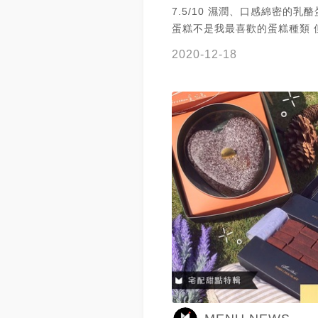
7.5/10 濕潤、口感綿密的乳酪
蛋糕不是我最喜歡的蛋糕種類 
感和舒服的調味讓人可以一口
2020-12-18
去