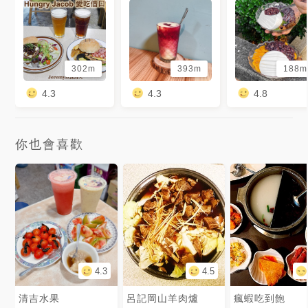
302m
393m
188m
4.3
4.3
4.8
你也會喜歡
4.3
4.5
清吉水果
呂記岡山羊肉爐
瘋蝦吃到飽