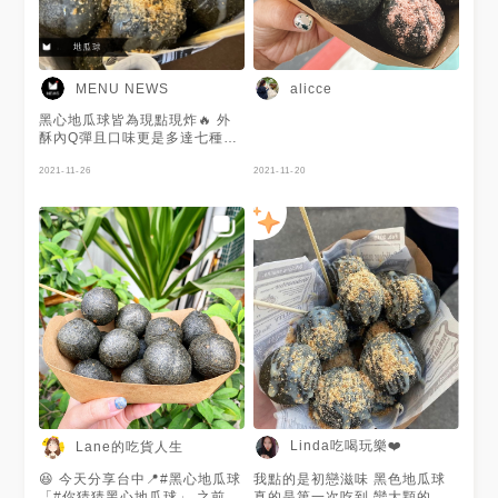
MENU NEWS
alicce
黑心地瓜球皆為現點現炸🔥 外
酥內Q彈且口味更是多達七種選
擇🤩 隱藏版口味上頭擠上店家
自製的美乃滋😯 再撒上滿滿肉
2021-11-26
2021-11-20
鬆及一些海苔😍 有點像章魚燒
上面那感覺🐙 謝謝 @Yiping
Yu 提供美照🧡
Linda吃喝玩樂❤️
Lane的吃貨人生
😆 今天分享台中📍#黑心地瓜球
我點的是初戀滋味 黑色地瓜球
「#你猜猜黑心地瓜球」 之前因
真的是第一次吃到 蠻大顆的