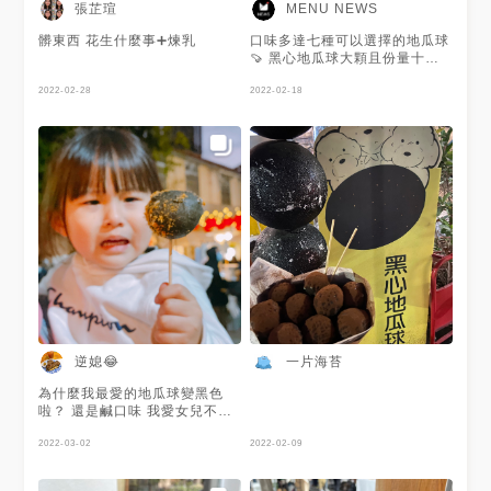
張芷瑄
MENU NEWS
髒東西 花生什麼事➕煉乳
口味多達七種可以選擇的地瓜球
🍠 黑心地瓜球大顆且份量十
足、好吃不油膩、外殼酥香😍
2022-02-28
比一般地瓜球還厚一點😯 內裡Q
2022-02-18
彈有嚼勁😋 謝謝 @Lane的吃貨
人生 提供美照🧡
逆媳😂
一片海苔
為什麼我最愛的地瓜球變黑色
啦？ 還是鹹口味 我愛女兒不愛
#2022MENU伴你情人節
2022-03-02
2022-02-09