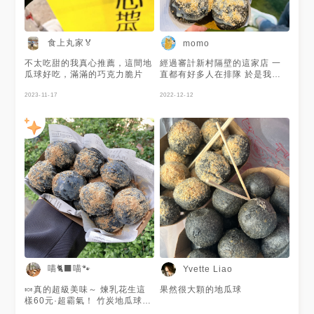
食上丸家🏅
momo
不太吃甜的我真心推薦，這間地
經過審計新村隔壁的這家店 一
瓜球好吃，滿滿的巧克力脆片
直都有好多人在排隊 於是我們
也要來 本來只知道是黑色的地
2023-11-17
瓜球 沒想到超級大顆 而且是脆
2022-12-12
脆的皮耶 口味有很多選擇 還可
以選擇一半一半 老闆們都很大
方煉乳花生粉狂加 我們在現場
吃完13顆 很好吃大推薦 #想去
新竹煙波都會館吃牛排
喵🐈‍⬛喵🐾
Yvette Liao
🍬真的超級美味～ 煉乳花生這
果然很大顆的地瓜球
樣60元·超霸氣！ 竹炭地瓜球超
級大顆的～ 份量也超多～ 現炸