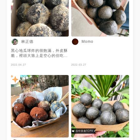
地瓜球 #髒東西 #台中美食 #台
灣小吃 #銅板美食 #人氣美食 #
排隊美食 #手機先食 #美食分享
#美食紀錄小吃貨日常#地獄天
使廚房
林正德
Momo
黑心地瓜球炸的很飽滿，外皮酥
脆，裡頭大致上是空心的但吃的
到軟Q的口感，原味可以吃到地
瓜原本的甜味，梅粉口味就是多
2022-04-27
2022-03-27
了甜甜鹹鹹的滋味啦，嚐個鮮還
不錯啦！地瓜球也算是不敗的人
氣小吃，加上巨無霸的尺寸更是
增加了口感，有來逛審計新村的
話可以試看看囉～