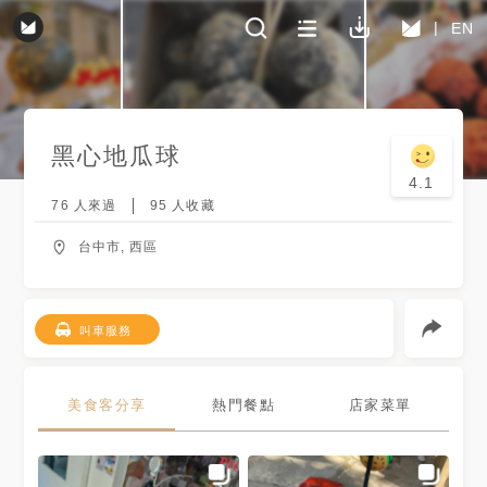
EN
黑心地瓜球
4.1
76
人來過
95
人收藏
台中市, 西區
叫車服務
美食客分享
熱門餐點
店家菜單