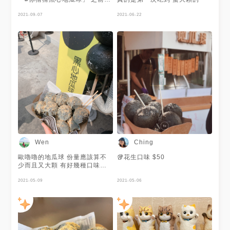
為疫情有一段時間沒有營業 所
以就沒有發文了 最近又開始營
2021-09-07
2021-06-22
業 就把文章發出來囉🤣 原本在
台中知名景點審計新村旁邊的攤
位 現在改地址囉～可以往下看
新地址！ . 📌黑心地瓜球（原
味）50元 地瓜球的size一顆就
超級大🖤 吃起來外皮是酥脆微
硬 裡面一樣是很有嚼勁偏硬一
些 當初想說平常地瓜球都是吃
原味的 所以就點原味 原味吃起
來的甜味很不明顯 吃到後面會
蠻單調的～ 一份大約13顆 建議
兩個人一起吃❗️ 不然真的會吃
膩，嘴巴也會咬的很酸🤣 🗣誠
心建議可以點一半一半不同口味
. 踩點日期🗓20201025 . 營業
Wen
Ching
地點📍：台中市北區英才路191
號 營業電話📞：0973448018
歐嚕嚕的地瓜球 份量應該算不
🥡花生口味 $50
營業時間⏰：14:00～19:30 . #
少而且又大顆 有好幾種口味可
台中#台中美食#台中北區美食#
以加 原味的可能就有帶甜 所以
審計新村#你猜猜#黑心地瓜球#
2021-05-09
加上煉乳更是甜 (20210328)
2021-05-06
你猜猜黑心地瓜球#地瓜球#台
中小吃#台中甜點#平價美食#銅
板美食
#taichung#taichungfood#food#foodie#
阿胖胖吃台中