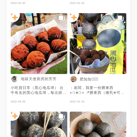
等候一下就好囉！ 圓圓胖滾滾
2022-05-30
2022-05-29
超療癒ㄉ～
地獄天使廚房的芳芳
肥知知🙋🏻‍♀️
小吃貨日常（黑心地瓜球） 台
：老闆，我要一份髒東西
中有名的黑心地瓜球，每次經
◖⚆ᴥ⚆◗ 📍髒東西（煉乳➕可可
過，人都超多的，看老闆製作過
粉）$60
程，覺得很好玩。 髒東西＝煉
2022-06-08
2022-04-26
乳加可可粉$60 地瓜球的顏色是
加竹炭粉，比一般地瓜球還大
顆，外層酥酥脆脆，裡面QQ軟
軟，搭配可可粉跟煉乳很療癒，
巧克力控會喜歡 #地瓜球#黑心
地瓜球 #審計新村黑心地瓜球 #
審計新村 #審計新村美食 #台中