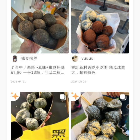
獵食揪胖
yuuuu
🚩台中／西區 •原味+椒鹽粉味
審計新村必吃小吃🌟 地瓜球超
ɴᴛ.60 一份13顆，可以二種調
大，超有特色
味，價格以高的計算。 很大
顆，外脆，但裡面是空心的，黑
2026-04-21
2024-08-28
色是賣點。 來審計新村必買小
吃，雖然排隊長，但也很快拿
到。 🛵2026.04.19