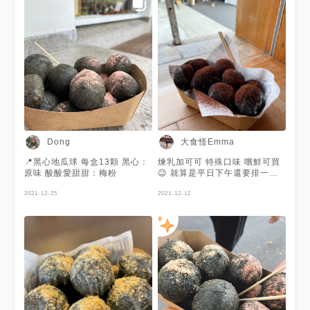
大食怪Emma
Dong
📍黑心地瓜球 每盒13顆 黑心：
煉乳加可可 特殊口味 嚐鮮可買
原味 酸酸愛甜甜：梅粉
😉 就算是平日下午還要排一陣
地瓜球的口感很Q 而且是冷掉也
2021-12-25
很不錯的！！
2021-12-12