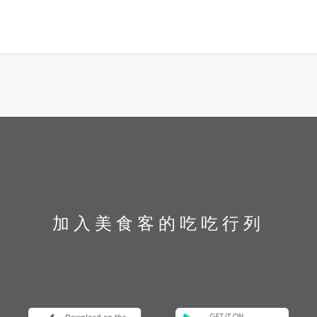
餐餐點樣樣
————
和前菜生魚
▪️餐廳資
分都令人驚
但仍建議
，而且用量
《友利村》 📍‪地址：台中市
和清湯可以
370號 ‬🕛營業時間：11:00-17:30（日一
干貝、蟹
公休） ☎️
級食材都很
場
助餐用餐方
————
是肋眼牛排
#三高夫婦
👍🏻肉的
高夫婦
牛排就是要
家比爾比夫
單價位午餐
加入美食客的吃吃行列
茶則是
庭聚餐是非
務，例如請
畫畫，大人
餐聊天，真
半天都不是