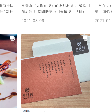
被譽為『人間仙境』的友利村🧚 用餐採用
「自在，
預約制！ 悠閒愜意地用餐環境，彷彿在家
家」 難
吃飯一般舒適🏠 店家也會推出不同季節
了，真的
2021-03-09
2021-01
的限定菜單 每次拜訪都有不同的驚喜🎁
綠油油的
謝謝 @李璨宏 提供美照❤️
的假山景
著一對天鵝
落羽松，
的樣貌，
微涼的風吹
有最近才
非常有氣
來用餐，
網美照。
篇、環境
都非常浮
馬桶，有
這次有幸
友人的包