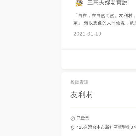
三高夫婦老實說
「自在，在自然而然。友利村
家」 難以想像的人間仙境，就
了，真的覺得住這裡養老一定
2021-01-19
綠油油的大片草皮，白雲藍天
的假山景觀池塘，池塘裡無數
著一對天鵝🦢和一隻烏龜🐢，
落羽松，店員說一年四季這裡
的樣貌，天氣好的時候，太陽
微涼的風吹拂著，真是好不愜意呀
有最近才裝修好的美麗玻璃屋
餐廳資訊
非常有氣氛，超級網美的！天
友利村
來用餐，一定超舒服😌忍不住
網美照。 這次發文分成兩篇：
環境下一篇。 除了餐廳本身，
常浮誇還有造景，而且都是使
已歇業
桶，有溫溫的椅墊真的太幸福了吧
426台灣台中市新社區華豐街37
次有幸能來到這樣舒服的餐廳