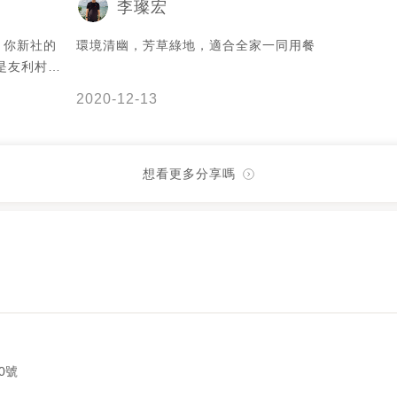
李璨宏
樣都精緻
魚片、飲
，你新社的
環境清幽，芳草綠地，適合全家一同用餐
驚艷，光
是友利村
量實在；
很棒。踩著
以選擇；
2020-12-13
下一個造景
肉、魚下
的錦鯉還養
新鮮好吃
一旁栽種著
式，我覺得
會有著不同
想看更多分享嗎
配大蝦佐黑
曬著溫暖，
熟度拿捏
！ . 還
這樣才能
溫室，非常
就生氣） 
氣好的時候
是$1800
也拍了幾張
$1200
食物一篇、
常合適的
連廁所都非
畫畫老師
用免治馬
們就可以
！ . 這
的超貼心
0號
，是參與友
問題。