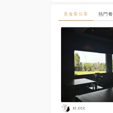
美食客分享
熱門餐
xi.ccc