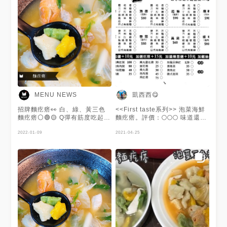
凱西西😋
MENU NEWS
招牌麵疙瘩👀 白、綠、黃三色
<<First taste系列>> 泡菜海鮮
麵疙瘩⚪️🟢🟡 Q彈有筋度吃起來
麵疙瘩。評價：🌕🌕🌕 味道還不
很有嚼勁且吃得出是天然桿麵😯
錯，麵疙瘩顏色很漂亮。
湯頭有用魚肉高湯調味🐟 食材
2022-01-09
2021-04-25
新鮮吃的出鮮甜😚 份量足夠且
選擇也多🥰 謝謝 @小桑 提供美
照🧡