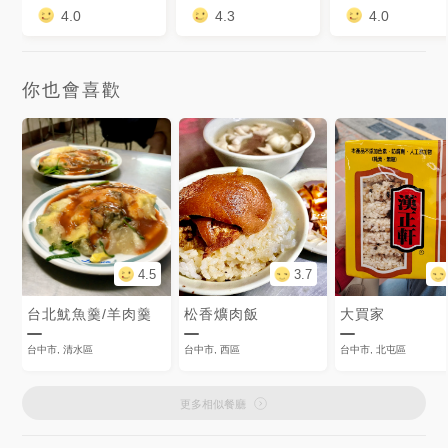
4.0
4.3
4.0
你也會喜歡
4.5
3.7
台北魷魚羹/羊肉羹
松香爌肉飯
大買家
台中市, 清水區
台中市, 西區
台中市, 北屯區
更多相似餐廳