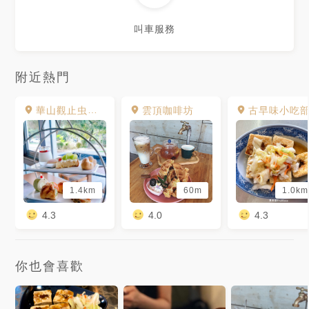
叫車服務
附近熱門
華山觀止虫二行館
雲頂咖啡坊
古早味小吃
1.4km
60m
1.0km
4.3
4.0
4.3
你也會喜歡