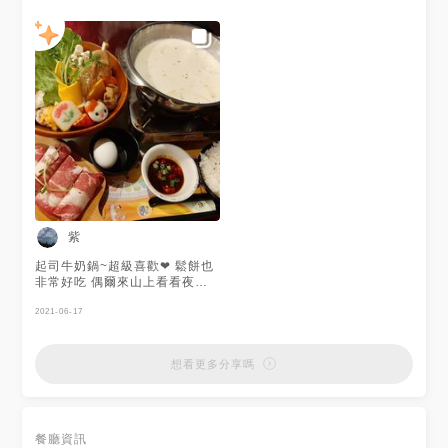
紫
起司牛奶鍋~超級喜歡❤ 鬆餅也
非常好吃 偶爾來山上看看夜景
是個不錯的選擇
2021-06-17
想看更多分享嗎
餐廳資訊