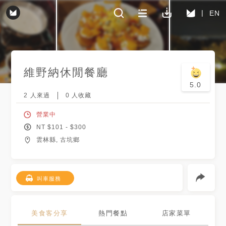
EN
維野納休閒餐廳
5.0
2
人來過
0
人收藏
營業中
NT $
101
- $
300
雲林縣, 古坑鄉
叫車服務
美食客分享
熱門餐點
店家菜單