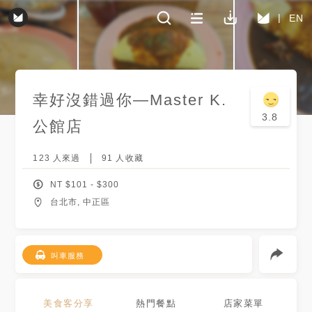
EN
幸好沒錯過你—Master K.
3.8
公館店
123
人來過
91
人收藏
NT $
101
- $
300
台北市, 中正區
叫車服務
美食客分享
熱門餐點
店家菜單