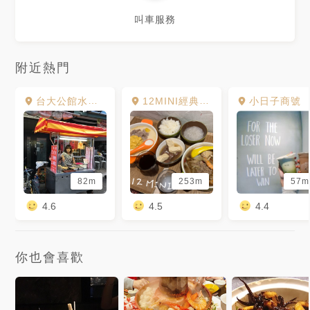
叫車服務
附近熱門
台大公館水源夜市
12MINI經典獨享鍋 公館店
小日子商號
82m
253m
57m
4.6
4.5
4.4
你也會喜歡