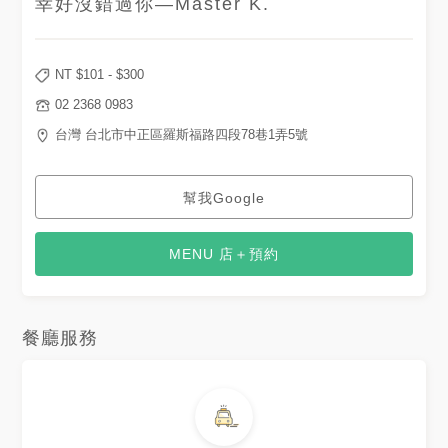
幸好沒錯過你—Master K.
禮拜六日:11:00~22:00 #電
話：(02)2368-0983
NT $
101
- $
300
02 2368 0983
台灣 台北市中正區羅斯福路四段78巷1弄5號
幫我Google
MENU 店＋預約
餐廳服務