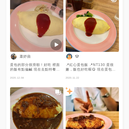
#ChiaoTasting #商圈召集令 #
公館商圈 - 低消💰80元/人 營業
🈺️Weekdays 1130-
1430/1700-2130 Weekends
1100-2130
蕭妤蘋
🤡
蛋包的部分很滑順！好吃 裡面
📍紅心蛋包飯 📍NT130 蛋很
的飯有點偏鹹 現在去點特餐都
嫩，飯也好吃喔😋 現在蛋包飯
免服務費還可以加大
可以免費加大，還有送飲料喔，
2020-12-08
覺得滿划算的😂
2020-11-22