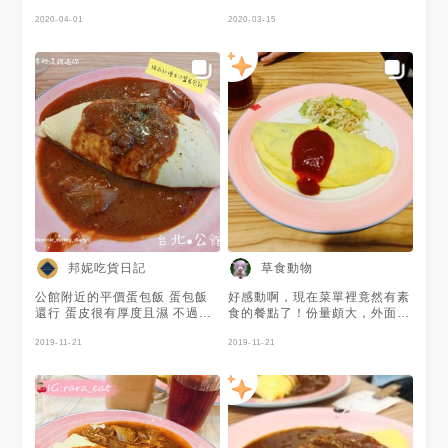
飯裡頭滿滿都是明太子，搭配濃
蘑菇在裡面 很好吃♡ 正餐會附
郁的奶油白醬很對味！ 而紅燴
2020-04-01
紅茶跟沙拉 +39元可改奶茶 改
2020-03-15
牛汁醬不會過鹹、蛋皮軟嫩，包
奶茶很值得 因為奶茶比紅茶大
裹的白飯吸收到蛋皮的香氣以及
杯很多 而且是好喝的奶茶
醬料的美味，滿滿的香氣撲鼻而
來😍 感謝 @Ann 提供的美食照
片❤️
邦妮吃貨日記
草食動物
公館附近的平價蛋包飯 蛋包飯
好感動啊，現在菜單裡竟然有素
還行 蛋皮很有厚度且濕 不過當
食的餐點了！份量頗大，外面是
天與店員溝通不太順暢 不知道
滑嫩的蛋包和蕃茄醬，裡面是鮮
是不是人太多的原因 👉🏻完整食
2019-11-21
蔬蘑菇玉米炒飯，搭配著吃味道
2019-11-21
記。
十分和諧，超滿足～ 美味指
https://www.instagram.com/p/B4NBgHmDNN-/?
數：🍛🍛🍛🍛🍛
igshid=1mw1lp75nqo7q --
👉追蹤 邦妮吃貨日記 看更多美
食
https://instagram.com/bonnie_eating_diary