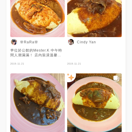
🌸RaRa🌸
Cindy Yan
💬位於公館的Mester.K 中午時
間人潮滿滿！ 店內裝潢溫馨可
愛，還有很多布偶可以拍照呦📷
蛋的口感很滑嫩，醬料味道濃郁
2019-11-21
2019-11-21
卻不會過鹹✨ 餐點份量也很足，
吃完很飽😋 #台北 #公館 #日式
#蛋包飯