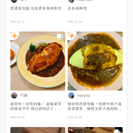
普通蛋包飯 但是夢多很喜歡吃
店名很棒🥰
2021-01-12
2021-01-10
巧妹
syyyliu
超好吃！好吃到爆！ 超級家常
很好吃的蛋包飯！招牌牛肉汁滋
的味道🥺🥺 我已經回訪了，經
味很豐富，雖然沒有大塊肉肉但
典蛋包飯也好吃 然後我還想再
是酸甜牛味很重，有紅酒牛肉燉
來吃第三遍😳 加套餐也有夠便
2021-01-04
飯的感覺。蛋很嫩很好吃。
2020-12-30
宜💎 300塊內飽到不行🤤 真是
愧對自己身為公館人經過這麽多
次最近才來吃😭 #蛋包飯