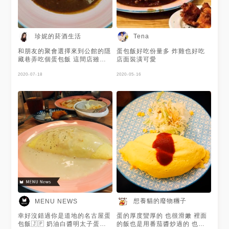
珍妮的菸酒生活
Tena
和朋友的聚會選擇來到公館的隱
蛋包飯好吃份量多 炸雞也好吃
藏巷弄吃個蛋包飯 這間店雖然
店面裝潢可愛
叫「幸好沒錯過你」，但店面很
小真的很容易錯過😅 這邊的蛋
2020-07-18
2020-05-16
包飯對學生來說價位偏高，加
99元的套餐會附上沙拉（生菜
+玉米+和風醬）、炸物（印象
中是炸雞、炸魚任選）和甜點
（應該是冰淇淋、奶酪任選）
我點了菜單上的「老饕必點組
合」，也就是牛汁蛋包飯套餐
牛汁非常充足，蛋和飯的表現也
很不錯 炸魚好吃且十分有飽足
感 但我認為這間店的本體其實
是冰淇淋，有很香的奶味而且不
會太甜，好希望能單點冰淇淋
啊！ *貼心小提醒：本店酌收
10%服務費
想養貓的廢物糰子
MENU NEWS
幸好沒錯過你是道地的名古屋蛋
蛋的厚度蠻厚的 也很滑嫩 裡面
包飯🇯🇵 奶油白醬明太子蛋包
的飯也是用番茄醬炒過的 也有