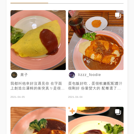
果子
lizzz_foodie
我都叫他幸好沒遇見你 在字面
蛋包飯好吃，蛋很軟嫩配配醬汁
上創造出邏輯的衝突真ㄉ是很好
很剛好 份量蠻大的 配餐選了起
玩欸 這家第一次吃覺得不行 第
士可樂餅+布丁+冰紅茶 紅茶不
二次有吃到裡面的滑蛋 所以印
2021-04-05
冰，常溫的所以喝起來感覺很甜
2021-04-04
象有小反轉ㄌ 對ㄌ 他牆上貼美
😅（但店員明明就有問我要冰的
味秘訣的第一步是拿起湯匙 所
還熱的，我也沒說要去冰） 布
以拿叉子吃就變難吃了嗎🤔
丁不是布丁吧，是奶酪（裡面好
像是麥茶還是紅茶口味，所以有
黑點） 可樂餅蠻好吃的可惜有
一點油味😢 來可以吃蛋包飯就
好，不建議點配餐 #公館站 #公