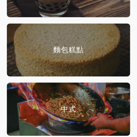
麵包糕點
中式