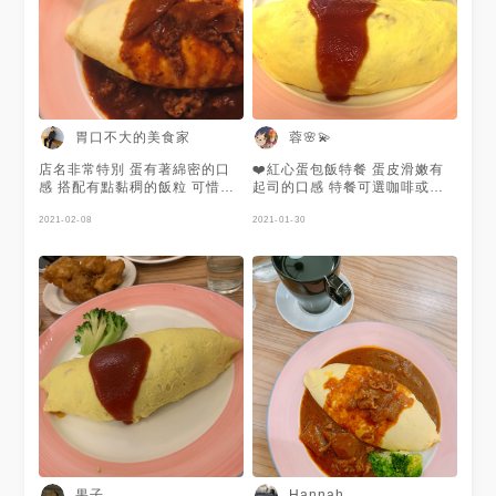
館 #台大
胃口不大的美食家
蓉🌸💫
店名非常特別 蛋有著綿密的口
❤️紅心蛋包飯特餐 蛋皮滑嫩有
感 搭配有點黏稠的飯粒 可惜咖
起司的口感 特餐可選咖啡或紅
喱的味道不夠重 在多一些味道
茶
2021-02-08
更足夠 價格很優惠
2021-01-30
果子
Hannah