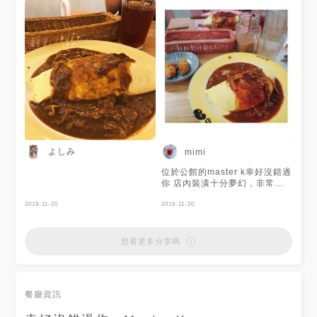
よしみ
mimi
位於公館的master k幸好沒錯過
你 店內裝潢十分夢幻，非常粉
嫩的店 也是眾多網美的愛店這
2019-11-20
次的蛋包飯十分美味，是來自名
2019-11-20
古屋最正統的蛋包飯，醬料不會
太過鹹，蛋皮軟嫩，包裹的白飯
吸收到蛋皮的香氣以及醬料的美
想看更多分享嗎
味，滿滿的香氣撲鼻而來，一旁
的炸蚵仔酥十分酥脆，滿滿的海
味，十分享受，奶茶也十分好
喝!! 非常推薦 #地址:台北市中正
餐廳資訊
區羅斯福路四段78號5弄 #營業
時間: 禮拜一~五:11:30~21:30