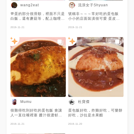
流浪女子Shyuan
wang2eat
💬蛋的部分很滑順，裡面不只是
號稱非～～～常好吃的蛋包飯
白飯，還有蘑菇等，配上咖哩醬
小小的店面裝潢很可愛 蛋皮吃
汁，讓人一口接著一口，建議兩
起來很嫩非常滑順好吃 裡面包
人可以點不同的餐點，因為吃到
2019-11-21
的飯不是單純白飯是炒飯 醬汁
2019-11-21
後面會稍微有點膩～好吃加上不
鹹香鹹香十分開胃沒有牛臭味
收服務費，是附近學生的愛店，
獨享B餐我選了手作布丁跟招牌
吃飯時間人都很多！ — #台北#
炸雞塊 雞塊很嫩很多汁很好吃
公館#蛋包飯#咖哩
😋 吃完有些可以理解為什麼可
以生意這麼好了 #台北#公館
杜寶傑
Mumu
很難得吃到好吃的蛋包飯 會讓
蛋包飯好吃，炸雞好吃，可樂餅
人一直往嘴裡塞 醬汁很濃郁下
好吃，沙拉是水果醋
飯
2019-11-21
2019-11-20