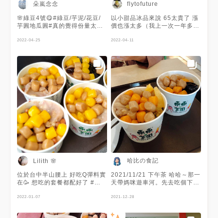
朵嵐念念
flytofuture
🌸綠豆4號😋#綠豆/芋泥/花豆/
以小甜品冰品來說 65太貴了 漲
芋圓地瓜圓#真的覺得份量太多
價也漲太多（我上一次一年多前
了/吃沒幾口就膩了😅😂😅找不
來的時候是50，再更之前還看
回最初的美好滋味😅😂
2022-04-25
過40的年代） 覺得應該不會再
2022-04-11
來了
哈比の食記
Lilith 🌸
位於台中半山腰上 好吃Q彈料實
2021/11/21 下午茶 哈哈～那一
在🥳 想吃的套餐都配好了 #附
天帶媽咪遊車河。先去吃個下午
菜單 除了有附設停車場 對面也
茶～東東芋圓！ 假日都是人餒
有明倫蛋餅能一起品嚐 缺點是
2022-01-07
～而且多久沒去了，對面什麼時
2021-12-28
這裡車流量大交通混亂 還有需
候還開了明倫蛋餅😂 媽咪吃仙
要自己找位置 🥲
草伍號，我們吃鳳梨三號！