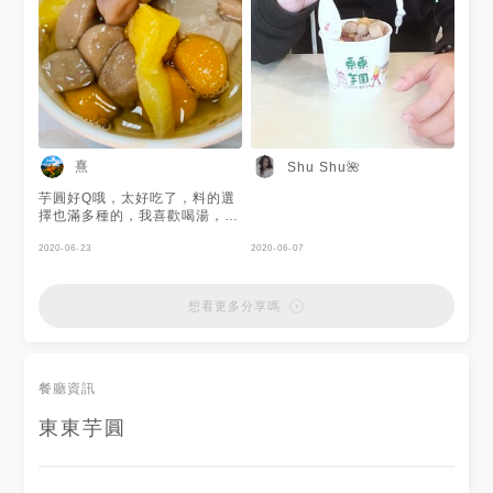
熹
Shu Shu🌺
芋圓好Q哦，太好吃了，料的選
擇也滿多種的，我喜歡喝湯，希
望湯也可以多一些😜😜😜，今
天吃鳳梨 芋頭 綠豆芋圓跟 仙草
2020-06-23
2020-06-07
珍珠 綠地 芋圓。
想看更多分享嗎
餐廳資訊
東東芋圓