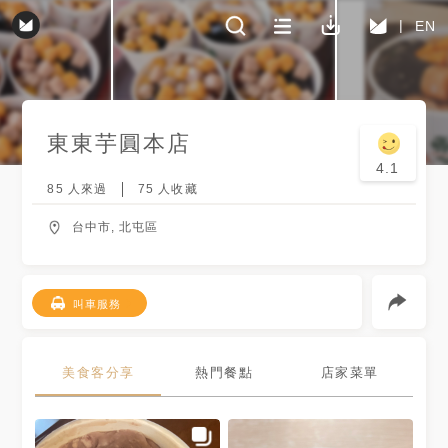
EN
東東芋圓
本店
4.1
85
人來過
75
人收藏
台中市, 北屯區
叫車服務
美食客分享
熱門餐點
店家菜單