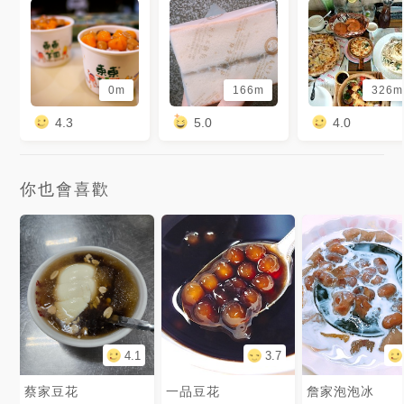
0m
166m
326m
4.3
5.0
4.0
你也會喜歡
4.1
3.7
蔡家豆花
一品豆花
詹家泡泡冰