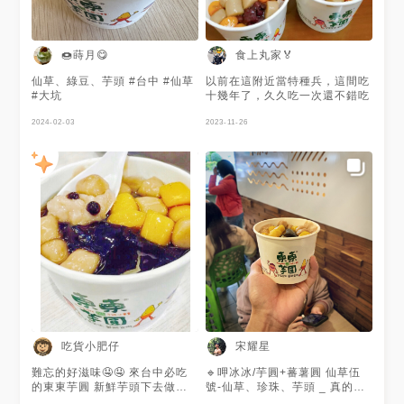
家資訊 🏠台中市北屯區東山路
二段48-3號 ⏰9:00-22:00
☎️04 2239 6349 #台中#台中
北屯#芋圓#甜品#下午茶#冰品#
🍩蒔月😋
食上丸家🏅
東東芋圓#珍珠#芋泥#蕃薯圓
#abbey吃台中
仙草、綠豆、芋頭 #台中 #仙草
以前在這附近當特種兵，這間吃
#大坑
十幾年了，久久吃一次還不錯吃
2024-02-03
2023-11-26
吃貨小肥仔
宋耀星
難忘的好滋味🤤🤤 來台中必吃
🔹呷冰冰/芋圓+蕃薯圓 仙草伍
的東東芋圓 新鮮芋頭下去做的
號-仙草、珍珠、芋頭 _ 真的超
芋圓配上芋頭泥 連我不愛芋頭
愛芋圓搭配仙草欸❤️ 完全可以