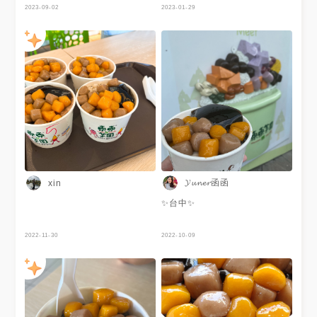
的都好喜歡😋
2023-09-02
吃下很多碗都沒問題👌 雖然天
2023-01-29
氣有些涼意，但還是要選擇冰的
啦🧊 就是要天冷吃冰，這樣吃
才爽快啊😏 人潮真的蠻多的，
需要搶一下位子喔！ 但是翻桌
率算是很快啦～ 因為這東西本
身就吃的很快啊
𝓨𝓾𝓷𝓮𝓻函函
xin
✨台中✨
2022-11-30
2022-10-09