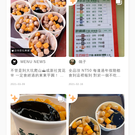
鴿子
MENU NEWS
不管是到大坑爬山⛰️或新社賞花
全品項 NT50 每逢過年假期都
🌸 一定會經過的東東芋圓！ 用
會到這裡報到 對於一個不吃芋
料很實在，吃起來也頗有飽足
頭的人來說 東東芋圓的芋頭是
感！ 地瓜圓跟芋圓超級Q彈，芋
2021-03-09
唯一能夠接受的 不會太甜也不
2021-02-16
泥更是綿密香味十足🤩 謝謝 @
會很膩 很適合在熱熱的天氣吃
芯旖🌻 Dora 提供美照❤️
上一口