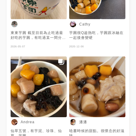
Cathy
東東芋圓 截至目前為止吃過最
芋圓很Q趁熱吃，芋圓跟冰融在
好吃的芋圓，有吃過某一間分
一起後會變硬
店，但還是覺得本店最好吃 😋
2026-05-07
2020-12-06
潘潘
Andrea
仙草五號，有芋泥、珍珠、仙
唸書時候的甜點。很懷念的好滋
草、芋圓
味