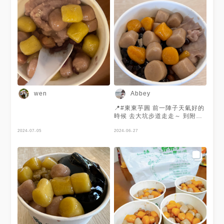
wen
Abbey
📍#東東芋圓 前一陣子天氣好的
時候 去大坑步道走走～ 到附近
的東東芋圓吃一下美食😋 沒想
2024-07-05
到本店超多人的～ 旁邊有停車
2024-06-27
位！但很容易會客滿 要找一下
車位～ 🏷️#珍珠貳號（冰） 每
一碗都有芋圓+蕃薯圓 我選了加
珍珠、大豆、芋頭的 蕃薯圓跟
芋圓真的很Q很好吃！ 偏紮實
有嚼勁的口感～ 搭配底下的剉
冰 夏天很適合吃 旁邊的芋頭泥
很綿～ 吃起來也不會太甜 也沒
有沙沙的感覺 整體來說蠻喜歡
的🫶 推推🌕🌕🌕🌕🌑
———————————— 店