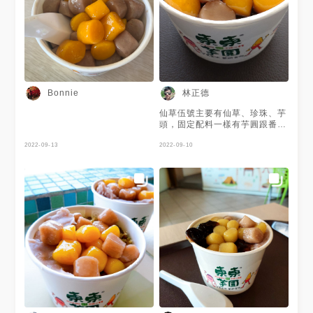
林正德
Bonnie
仙草伍號主要有仙草、珍珠、芋
頭，固定配料一樣有芋圓跟番薯
園，仙草很香帶Q很好吃，珍珠
2022-09-13
也是Q的，屬於小顆珍珠。甜度
2022-09-10
的話我覺得對我來說有點不夠
甜，但有可能是因為搭配的配料
都是甜的，所以在甜度部份才故
意做的沒這麼甜，這樣融合在一
起吃就剛剛好。