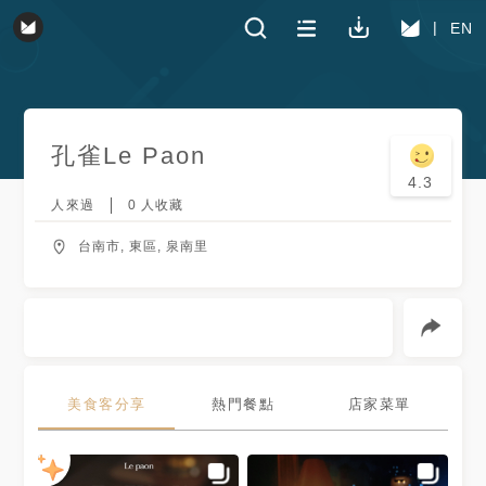
EN
孔雀Le Paon
4.3
人來過
0
人收藏
台南市, 東區, 泉南里
美食客分享
熱門餐點
店家菜單