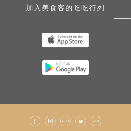
加入美食客的吃吃行列