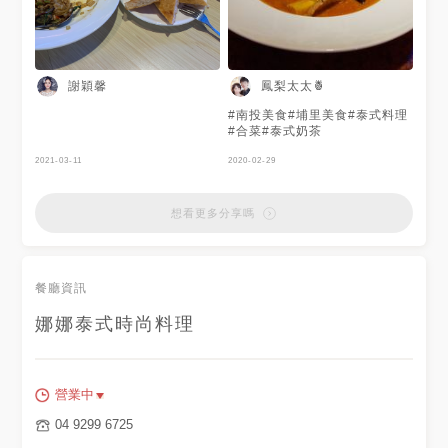
謝穎馨
鳳梨太太🍍
#南投美食#埔里美食#泰式料理
#合菜#泰式奶茶
2021-03-11
2020-02-29
想看更多分享嗎
餐廳資訊
娜娜泰式時尚料理
營業中
04 9299 6725