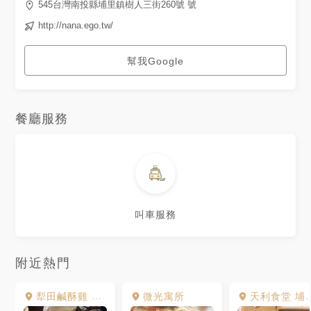
545台灣南投縣埔里鎮樹人三街260號 號
http://nana.ego.tw/
幫我Google
餐廳服務
叫車服務
附近熱門
犁田鹹酥雞 埔里總店
微光寓所
天利食堂 埔里店