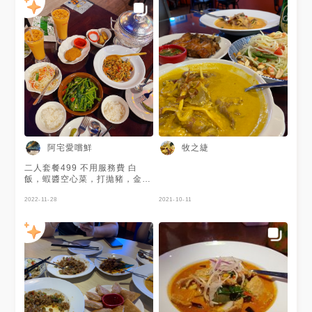
阿宅愛嚐鮮
牧之緁
二人套餐499 不用服務費 白
飯，蝦醬空心菜，打拋豬，金錢
蝦餅，香蕉捲，青木瓜沙拉 再
加一道咖喱滑蛋炒蟹 選的🦀️很
2022-11-28
2021-10-11
有肉 裡面不是純泰式料理 有參
雜馬來西亞料理，螃蟹料理很不
錯 奶茶不會太死甜，符合台灣
人口味