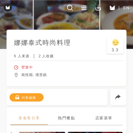
EN
娜娜泰式時尚料理
3.3
6
人來過
2
人收藏
營業中
南投縣, 埔里鎮
叫車服務
美食客分享
熱門餐點
店家菜單