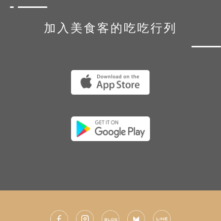
加入美食客的吃吃行列