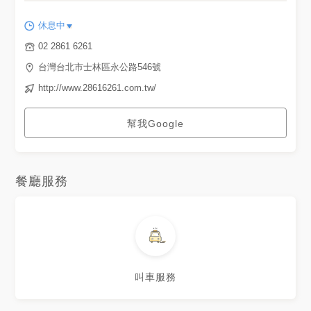
休息中
02 2861 6261
台灣台北市士林區永公路546號
http://www.28616261.com.tw/
幫我Google
餐廳服務
叫車服務