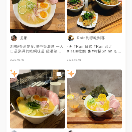
尼那
Rain到哪吃到哪
粗麵/普通硬度/湯中等濃度 一入
-🌟 #Rain日式 #Rain台北
口是滿滿的蛤蜊味道 雞湯墊在
#Rain拉麵 🏠#柑橘Shinn 📃柑
中間 柑橘味道點綴的很漂亮和
橘 Shinn ☎️02-27556705 ⏲️
諧 柑橘味越吃會越濃 湯真的很
2023-05-08
1130-1400，1700-2030 😪無
2023-05-01
特別但是超級好喝 豬肉&雞肉叉
公休 🌍台北市大安區仁愛路四
燒各三片 有點黑胡椒醃漬的味
段228-6號 💳僅用現金 🔜 回來
道 鹹度適中 份量剛好 肉質軟
休息完，剛好可以開始發台北行
嫩！但蛤蜊有點太鹹 可以不吃
了 ---- 本來想說到台北可以休息
畢竟精華已經在湯裡面喝得到！
吃點東西 沒想到入住飯店後就5
溏心蛋連蛋白部分都好軟 熟度
點多 在往通化街的路上，友人
恰到好處 麵體點粗麵但看起來
想起一間好吃的拉麵 身為拉麵
還是有點細 不知道細麵到底多
愛好者的我當然OK 只是這人
細 不過對我來說很剛好 吃到最
潮...好餓阿 🔜 今日餐點 🔻 🏷
後一口也不覺得糊 約下午1:30
#Mini叉燒飯$60❤️ 叉燒炙烤香
前往用餐 店外排隊人潮很多 但
氣帶點油脂香味 旁邊類似柑桔
店家極度有效率！ 店內位置挺
醬的甘甜讓叉燒變得不膩 米飯
少約莫10幾個 可以先填寫候位
有點悶軟，口感沒有那麼理想
店員會按照順序提前叫號使用機
🔻 🏷#日式辣味味噌餛飩$50❤️
器點餐 以便提前準備餐點 我進
明顯能吃出辣味、味噌的區別