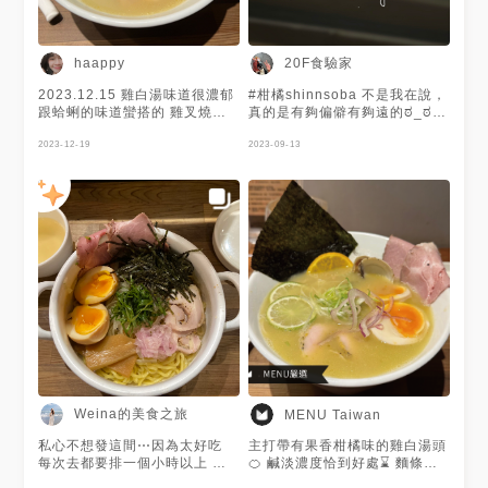
20F食驗家
haappy
2023.12.15 雞白湯味道很濃郁
#柑橘shinnsoba 不是我在說，
跟蛤蜊的味道蠻搭的 雞叉燒我
真的是有夠偏僻有夠遠的ಠ_ಠ
個人沒那麼喜歡（偶爾會有小軟
可是下車的那一剎那就被門口等
骨🫨 豬叉燒鮮甜又嫩👍 鮮蝦餛
2023-12-19
待的人群嚇到定格三秒。 🍜雞
2023-09-13
飩不推🤧吃起來像皮很厚的八方
白湯柑橘蛤蜊拉麵+溏心蛋 候位
雲集水餃
一個小時終於入座，第一口湯入
喉就確信，所有的等待，都是值
得的 蛤蜊的鮮甜跟柑橘的果酸
和雞湯底完整結合，每一口湯都
層次滿滿，真的會忍不住一口一
口簌下肚。湯接近見底時已經過
分濃厚，還可以自取店內的柴魚
清湯加入碗中讓「水位回升」，
再喝半碗都沒問題，光這點就很
值得落淚ಥ_ಥ 萬萬沒想到的是
柴魚清湯本人也好喝得很誇張，
清澈純粹的味道太讓人心醉了
配料的部分相對沒這麼亮眼但也
都表現良好：豬雞叉燒都蠻濕
Weina的美食之旅
MENU Taiwan
潤，豬很好咬斷讓人心情很好，
蛤蜊本人就(消音為佳)，然後溏
私心不想發這間⋯因為太好吃
主打帶有果香柑橘味的雞白湯頭
心蛋偏生，不是我最喜歡的熟度
每次去都要排一個小時以上 但
🍊 鹹淡濃度恰到好處⌛️ 麵條偏
🥹 💁‍♀️感謝拉麵少女相伴🫰真的
不排就吃不到所以只好狠下心排
細，口感極佳🍜 現在無法訂