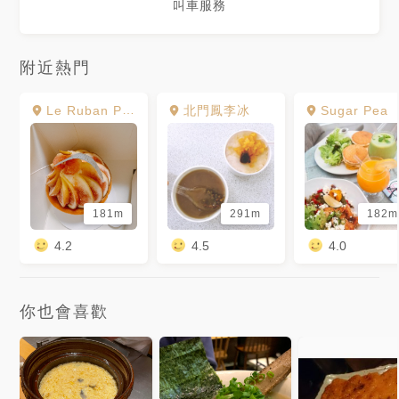
叫車服務
附近熱門
Le Ruban Pâtisserie 法朋烘焙甜點坊
北門鳳李冰
Sugar Pea
181m
291m
182m
4.2
4.5
4.0
你也會喜歡