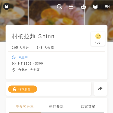
EN
柑橘拉麵 Shinn
4.5
105
人來過
348
人收藏
休息中
NT $
101
- $
300
台北市, 大安區
叫車服務
美食客分享
熱門餐點
店家菜單