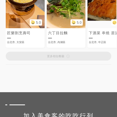
5.0
5.0
匠樂割烹壽司
六丁目拉麵
下酒菜 串燒 居
台北市, 大安區
台北市, 內湖區
台北市, 中正區
更多相似餐廳
加入美食客的吃吃行列