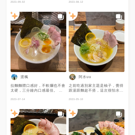
好喜歡好喜歡，好像找到第一碗
隊 希望他不要再紅了🤣🥹👍🏻💯
2023-09-02
位，只能現場排隊喔🙋‍♀️ 謝謝
2023-08-12
喜歡的雞白了(⁎⁍̴̛ᴗ⁍̴̛⁎) 而且工
@GraceW提供美照❤️
作人員都會來關心口味是否吃得
習慣小聊一下，能夠在人力吃緊
又無時無刻rush的每個當下這般
保持真的很讓人敬佩又感到可愛
🤍 雖然真的好遠好遠，但好期
待再訪嘗試其他口味，而且這次
忘記加點筍干了-3- ｜仁愛圓環
仁愛國中隔壁巷子 ｜生意超級
好建議一定要提早來排隊 ｜機
台點餐，無服務費，先付 #20f
食驗室 #20f食驗室田調
渡楓
阿水uu
拉麵麵體口感好，不軟爛也不會
之前吃過別家主題是柚子，覺得
太硬，三分鐘內口感最佳。 湯
跟湯跟麵超不搭，這次很怕水果
頭濃郁，鹹度建議正常，不然又
主題又踩雷 結果超好吃，湯很
濃又鹹容易有膩感。 湯頭夠
2023-07-14
清爽 柑橘味很香甜，叉燒飯很
2023-05-10
熱，帶有淡淡柑橘的香氣，整體
好吃，3分鐘拍照沙漏也很可愛
來說非常滿足～
唯一缺點就是要排隊好久🥲 #台
北美食 # #台北咖啡廳 #台北拉
麵 #新北美食 #新北咖啡廳 #新
北拉麵 #大安美食 #大安咖啡廳
#大安拉麵 #拉麵 #柑橘 #水果
#叉燒飯 #丼飯