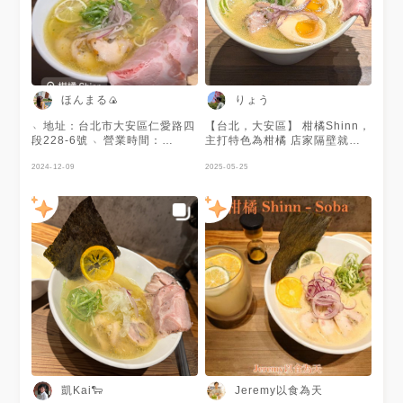
ほんまる🍙
りょう
﹆地址：台北市大安區仁愛路四
【台北，大安區】 柑橘Shinn，
段228-6號 ﹆營業時間：
主打特色為柑橘 店家隔壁就有
11:30-14:00 / 17:00-20:30 ﹆
升降式停車場，算是開車也很方
電話：02-2755-6705 麵好
2024-12-09
便的點 服務良好，上餐快速，
2025-05-25
吃，肉很嫩 柑橘氣泡飲超讚 因
用餐環境擁擠窄小但還算舒適
為生意很好 我才在吃湯泡飯 店
雞白湯柑橘蛤蜊 湯頭我選正常
員想先把吃過的麵碗收走 打翻
濃，濃度很夠 有熬煮出膠質，
了我還有半杯的氣泡飲 雖然當
略微黏滑的口感很不錯，小可惜
下有道歉 事後想想 我的飲料被
雞香味不太明顯 柑橘起到很好
打翻草草結束用餐離店 委屈
的點綴作用，並徹底消除雞白湯
常有的濃膩感 若不喜歡苦味，
建議上桌拍完照就先把柑橘片拿
到旁邊的小碟子放 麵條種類可
選正常/細麵、硬度正常/硬 我選
了正常粗度的硬麵，個人覺得細
麵和這碗的調性或許會更搭 叉
燒有雞肉和豬肉，兩種的品質都
蠻不錯 雞肉應該是帶皮雞腿
肉，但軟骨沒去乾淨得扣分 豬
凱Kai🐑
Jeremy以食為天
肉厚實彈牙且沒有生臭味，非常