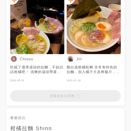
葛蕾絲吃台北 #葛蕾絲吃大安區
時候比較擁擠 用餐空間算是蠻
. 一直觀望好久的拉麵店 終於來
舒適的 🌟店家態度正常一般，
排隊了 11:30開門11:40到 排了
上餐速度正常 🌟地理位置離捷
快一小時才輪到我 . 很怕味道太
運站都有一小段距離 附近的餐
重的我選了雞白湯柑橘蛤蜊 湯
飲店面比較散，可能要往下走到
頭柑橘味道很清爽 老艾選柑橘
通化街較多 📝這大概是第二次
醬油魚介 對我來說味道太重了
來台北吃拉麵，幾年前有吃過鳥
一點 不過還是可以喝到淡淡的
人 🔜 詳細介紹請至 痞客邦
柑橘香 柑橘氣泡飲喝起來也很
(so810822)區域分類 、
清爽，我很喜歡❤️
Dcard(美食搜Rain)類別分類
APP追蹤 MENU(so0822) 🔜 #
台北美食 #台北美食地圖 #台北
Chiuuu
Jill
必吃 #台北日式 #台北拉麵 #台
北大安美食 #台北大安區美食 #
吃膩了濃厚湯頭的拉麵，不妨試
雞白湯柑橘蛤蜊 非常有特色的
大安區 #仁愛路美食 #台北午餐
試柑橘吧！ 清爽的湯頭帶著淡
拉麵，加入橘子片及檸檬片，使
#台北晚餐
淡的柚子味，拉麵的硬度很剛
得湯頭更有解膩的口感，又有提
好，吃完後不禁讓讓人想再來一
2023-05-02
升蛤蜊在湯頭裡的鮮味/海味十
2023-02-28
碗🥹
足，喝的時候非常驚艷，為之一
亮 值得品嚐！ 😋本人喜歡細麵
以及濃郁的湯頭 店內也有鹽味
想看更多分享嗎
高湯可以稀釋 拉麵內建2片叉燒
及4片舒肥雞肉 😀溏心蛋需另外
加點
餐廳資訊
柑橘拉麵 Shinn