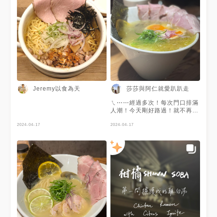
Jeremy以食為天
莎莎與阿仁就愛趴趴走
ㄟ⋯⋯經過多次！每次門口排滿
人潮！今天剛好路過！就不再錯
過一探究竟到底有多麼好吃😋
2024-04-17
驚豔不已😍😍😍 在日本吃的是
2024-04-17
柚子拉麵！沒想到柑橘拉麵也這
樣對味😋😋😋