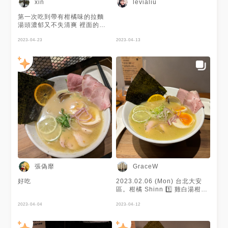
xin
levialiu
店一坐下不到3分鐘 餐點就上了
味噌的濃郁感讓辣味更為辛辣
從到店至吃到餐點總共也才等了
餃皮沒有太多口感，肉餡簡單
第一次吃到帶有柑橘味的拉麵
約半小時左右 真的別被人潮嚇
🔻 🏷#柑橘醬油魚介$220❤️ 豐
湯頭濃郁又不失清爽 裡面的舒
到了！
富的魚甜味，店員還提醒可能偏
肥雞軟嫩多汁 叉燒肉完全不乾
腥 配上醬油醇鹹的基底，讓魚
柴 生意超好 建議營業前半小時
2023-04-23
2023-04-13
肉湯底更為圓潤 雖沒有拉麵湯
就先來門口做登記了
頭的濃稠感，但清湯系也十分舒
服暖胃 叉燒偏生不是我喜愛的
類型，肉味比較淺淡 柑橘片浸
泡一陣子會有更多香氣在湯頭裡
麵條有彈性，但較難以吸附湯
汁，只能一口麵、一口湯 🔻 🏷
#雞白湯柑橘蛤蜊$280❤️ 雞湯
的濃厚有著淡淡柑橘的香氣 在
兩者後有個蛤蜊的鮮甜感 一口
湯頭竟然有三種風味的轉變 很
特別，也清爽、甘甜好喝 相比
提供的餐前清湯，就相對清淡、
風味也簡單 🔜 以上為個人主觀
喜好非客觀評價，僅供參考 🌟
張偽靡
GraceW
這間讓我想到日本著名的柚子湯
頭系列的拉麵 也是以清爽風
好吃
2023.02.06 (Mon) 台北大安
味、但相當有層次著名 加上這
區。柑橘 Shinn 1️⃣ 雞白湯柑橘
間每個風味都不會過於濃烈破壞
蛤蜊 NTD 260 2️⃣ 柑橘醬油魚
平衡 只是叉燒不是炙燒的實在
2023-04-04
介 NTD 200 3️⃣ 日式辣味噌餛
2023-04-12
可惜 🌟價錢方面還可以接受，
飩 NTD 45 4️⃣ 柑橘可爾必思
每碗拉麵都沒有溏心蛋 🌟環境
NTD 60 5️⃣ 溏心蛋 NTD 30 #
部分友雖空間小，但只有行走的