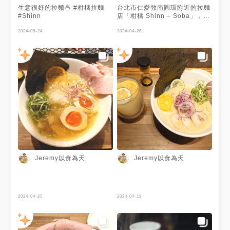
好吃 加點的溫泉蛋的熟度無可
生意很好的拉麵🍜 #柑橘拉麵
台北市仁愛敦南圓環附近的拉麵
挑剔 配料的青蔥也不會辛辣搶
#Shinn
店「柑橘 Shinn – Soba」，
味 蛤蜊則是太小顆了，鮮味有
主打柑橘拉麵， 將柑橘的酸甜
到味但乾乾小小的真的很扣分
2024-05-24
融入拉麵湯頭中， 創造出獨特
2024-04-26
整碗麵拆開來看普遍都很亮眼，
又味道層次豐富的風味， 風味
但綜合來看會覺得各個元素沒有
特別又美味， 此外這家還有供
被調和在一起 算是讓人印象深
應日式油拌麵(油そば)也很好吃
刻的麵，但再光顧的意願不會太
個人也推薦。 完整圖文食記：
高
https://www.jeremyfoodie.tw/soba-
shinn-citrus/ 柑橘 Shinn -
Soba 地址：台北市大安區仁愛
路四段228-6號 鄰近捷運站：台
北捷運淡水信義線R04信義安和
站 電話：(02) 2755 6705 營業
時間：每天 11:30~14:00、
17:00~20:30 #柑橘Shinn #拉
麵 #日式拉麵 #日式油拌麵 #油
そば #柑橘拉麵 #柑橘鹽味拉麵
#柑橘濃厚雞白湯拉麵 #日式咖
Jeremy以食為天
Jeremy以食為天
哩油麵 #淡麗柑橘蛤蜊拉麵 #柑
橘可爾必思 #柑橘氣泡
#Jeremy在台北市 #台北美食 #
台北日式料理 #台北拉麵 #台北
市 #大安區 #仁愛路四段 #仁愛
2024-04-25
2024-04-19
敦南圓環 #捷運信義安和站