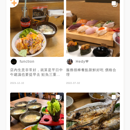
function
Hedy🤎
店內生意非常好，就算是平日中
服務很棒餐點新鮮好吃 價格合
午建議也要提早去 鮭魚三重奏
理
+可樂 三重奏是原味鮭魚、焦糖
鮭魚、明太子鮭魚，份量十足，
2023-12-10
2022-07-02
還會附一碗很多肉的味噌湯，整
體來說還不錯!可樂一瓶也只要
20元! -----------------------------
-------- 💳支付：現金/街口支付
💵 發票：無發票 #台北 #南京三
民 #函數食記 #函數外勤_南京
三民