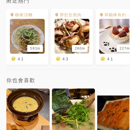
附近熱門
柳家涼麵
胖肚肚燒肉吃到飽 京華店
和貓咪有約貓咪主題咖啡館
593m
260m
227m
4.1
4.3
4.1
你也會喜歡