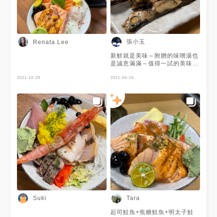
張小玉
Renata Lee
新鮮就是美味～附贈的味噌湯也
是誠意滿滿～值得一試的美味店
家
2021-10-29
2021-04-24
Suki
Tara
起司鮭魚+焦糖鮭魚+明太子鮭