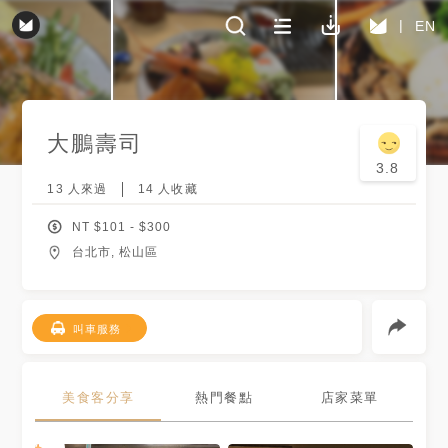
EN
大鵬壽司
3.8
13
人來過
14
人收藏
NT $
101
- $
300
台北市, 松山區
叫車服務
美食客分享
熱門餐點
店家菜單