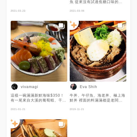
魚 從來沒有試過焦糖口味的鮭
魚，意外蠻搭的！
2021-03-23
2021-03-06
vivamagi
Eva Shih
這樣一碗滿滿新鮮海味$350！
牛丼、午仔魚、海老丼、極上海
有一尾來自大溪的葡萄蝦、干
鮮丼 裡面的料滿滿都是老闆的
貝、花枝、生魚片（7~9片）、
誠意 師傅現切現做 價格也非常
魚卵、蘆筍、玉子燒、黑豆、蘿
2021-01-21
親民❤️
2019-11-21
蔔絲、紅薑片等等，生魚片底下
是白米醋飯。