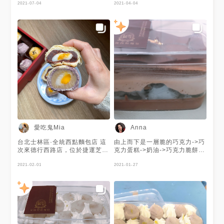
2021-07-04
2021-04-04
愛吃鬼Mia
Anna
台北士林區·全統西點麵包店 這
由上而下是一層脆的巧克力->巧
次來德行西路店，位於捷運芝山
克力蛋糕->奶油->巧克力脆餅
站2號出口附近，另有天母東路
+草莓->巧克力布蕾，口感多層
店與天母北路店，是天母地區的
2021-02-01
次且融合，雖然最底層巧克力布
2021-01-27
老字號麵包店。 除了傳統麵包
蕾稍甜，但整體很推薦，適合巧
以外，還有饅頭、包子、季節限
克力控！
定、手工餅乾等商品，最重要的
是！！！有很多芋頭商品呢，是
芋頭控的寶地💜 最新推出新春
商品“牛”金歲月8入 $480 綜合
口味為： 4入芋頭麻糬流沙 4入