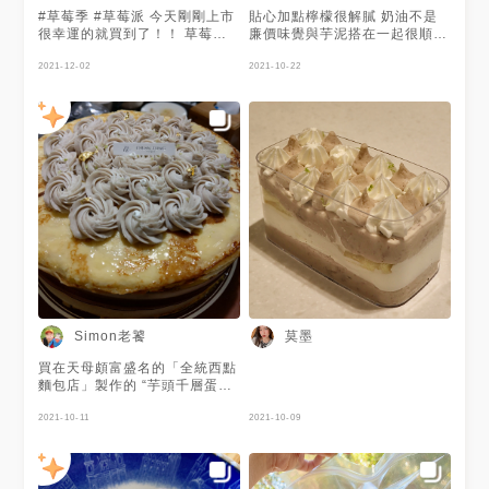
#草莓季 #草莓派 今天剛剛上市
貼心加點檸檬很解膩 奶油不是
很幸運的就買到了！！ 草莓🍓
廉價味覺與芋泥搭在一起很順
是酸甜的 千層派皮非常香脆、
口，內也吃得到芋頭塊 非常推
卡士達濕潤不甜膩 裡面還有莓
2021-12-02
薦
2021-10-22
果蛋糕及香蕉蛋糕？！ 蛋糕體
是整體甜味來源 吃到中間感覺
有種驚喜 層次感很夠 很幸福 一
個人不知不覺就嗑掉一個了XD
Simon老饕
莫墨
買在天母頗富盛名的「全統西點
麵包店」製作的 “芋頭千層蛋
糕”，替十月份生日的家人慶
生。 #台北市 #德行西路 #全統
2021-10-11
2021-10-09
西點麵包店 #芋頭千層蛋糕