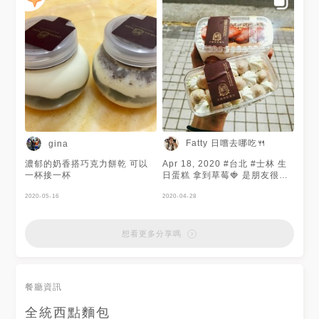
Fatty 日嚐去哪吃🍴
gina
濃郁的奶香搭巧克力餅乾 可以
Apr 18, 2020 #台北 #士林 生
一杯接一杯
日蛋糕 拿到草莓🍓 是朋友很想
買來吃的一間蛋糕寶盒店。
2020-05-16
————————————————
2020-04-28
📮台北市士林區德林西路70號
————————————————
#Fatty日嚐去哪吃🍴 #Fatty吃
想看更多分享嗎
台北 #臺灣美食 #Taiwanfood
#全統西點麵包 #台北美食
#Taipeifoodie #Taipeifood
#MENU美食誌 #MENUFatty #
餐廳資訊
草莓 #芋頭 #相機食先 #相機先
食 #食事記録 #寶盒
全統西點麵包