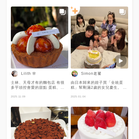
Simon老饕
Lilith 🌸
士林、天母才有的麵包店 有很
由日本歸來的姪子買「全統蛋
多芋頭控會愛的甜點 蛋糕、麵
糕」幫剛滿2歲的女兒慶生。 #
包選項很多🍰 #台北 #士林 #全
台北市 #建民路 #游氏家族歡聚
統西點麵包 #麵包 #甜點 #蛋糕
2025-11-09
2025-01-04