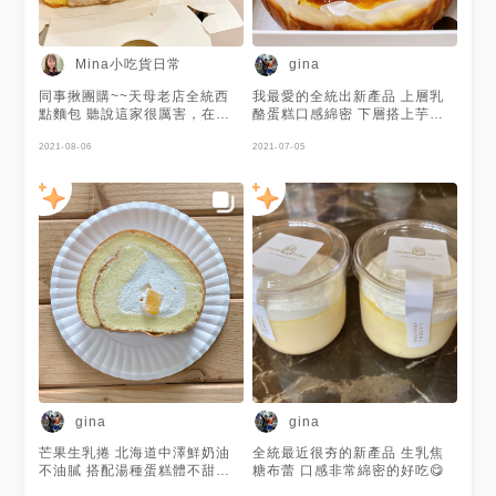
Mina小吃貨日常
gina
同事揪團購~~天母老店全統西
我最愛的全統出新產品 上層乳
點麵包 聽說這家很厲害，在天
酪蛋糕口感綿密 下層搭上芋頭
母就有三家的分店！😲😲 蛋糕
冰冰涼涼 讓人驚艷 超推
一打開就可以看到非常飽滿的芋
2021-08-06
2021-07-05
泥餡 綿密還帶有芋頭顆粒，口
感豐富，甜而不膩 而且…沒有
香精味！我喜歡👍🏻 芋頭份量真
的滿多的，喜歡芋頭的不要錯過
跟一般生乳捲比較不一樣的是…
蛋糕體居然沒有完整包覆內餡，
底部有一段是沒有蛋糕的， 所
以分食時，生乳捲底部的餡料容
易跟盤底沾黏 這次買了半條
(10cm)250元， 小小一條真的
不便宜啊!!! #mina吃台北
#mina吃甜甜 #mina吃貨人生
gina
gina
芒果生乳捲 北海道中澤鮮奶油
全統最近很夯的新產品 生乳焦
不油膩 搭配湯種蛋糕體不甜不
糖布蕾 口感非常綿密的好吃😋
膩 非常好吃