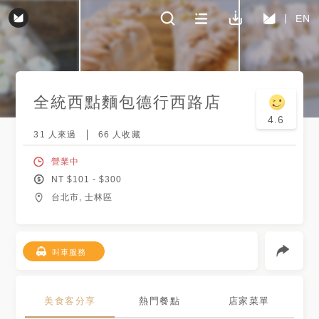
EN
全統西點麵包
德行西路店
4.6
31
人來過
66
人收藏
營業中
NT $
101
- $
300
台北市, 士林區
叫車服務
美食客分享
熱門餐點
店家菜單