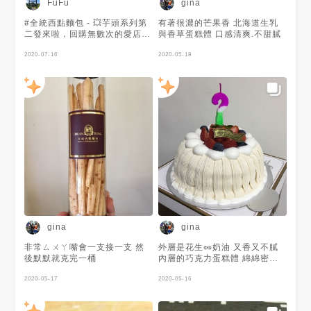
FuFu
gina
#全統西點麵包 - 💥芋頭系列第
有著很濃的芒果香 北海道生乳
二發來啦，回購無數次的愛店 #
與香草蛋糕體 口感清爽.不甜膩
全統西點麵包 🥺 - 🙆🏼‍♀️芋頭奶酪
NT70 - 上層的鮮奶油+紫薯奶
2020-07-16
2020-05-18
酪+滿滿滿的芋泥+奶香味十足
的奶酪‼️完全擄獲芋頭控的心呀
💗最加分的是芋泥甜度剛好不會
太甜，綿密紮實的口感加上小芋
頭塊，吃完整個好滿足😳 - ⚠️店
內其他東西也都好吃❤️ - 🏡台北
市士林區天母東路36-4號（還
有其他店哦） 🕐營業時間：
07:20～21:30 ☎️02-
28323699 ⚠️無公休 - 🖇Fb粉
絲團：我就是小吃貨～ 📌
Ig:__evelyn.jt -
#taiwanesefood #taiwanfood
#芝山站美食 #台北美食 #台北
甜點 #台北甜點推薦 #芋頭控 #
gina
gina
芋泥 #芋泥奶酪 #甜點控 #奶酪
非常ㄙㄨㄚ嘴會一支接一支 然
外層是花生🥜奶油 又香又不膩
後默默就克完一桶
內層的巧克力蛋糕體 綿綿密密
超好吃 最厲害的是夾層的花生
2020-05-17
🥜 就像電腦選的 綿密
2020-05-16