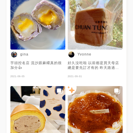
gina
Yvonne
芋頭控名店 流沙跟麻糬真的很
好久沒吃啦 以前都是買天母店
加分👍
總是要先訂才有的 昨天路過竟
敢有 馬上買
2021-09-05
2021-09-01