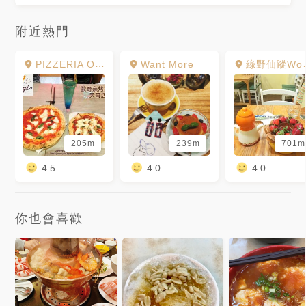
附近熱門
PIZZERIA OGGI 天母店
Want More
綠野仙蹤Wonderland cafe
205m
239m
701m
4.5
4.0
4.0
你也會喜歡