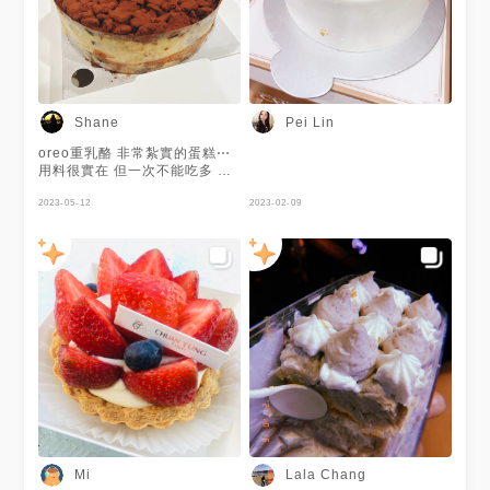
Shane
Pei Lin
oreo重乳酪 非常紮實的蛋糕⋯
用料很實在 但一次不能吃多 會
很膩 真的是重乳酪⋯⋯⋯ 上面
的餅乾很好吃
2023-05-12
2023-02-09
Mi
Lala Chang