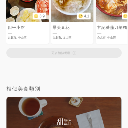
3.9
4.1
四平小館
景美豆花
甘記番茄刀削麵
台北市, 中山區
台北市, 文山區
台北市, 中山區
更多相似餐廳
相似美食類別
甜點