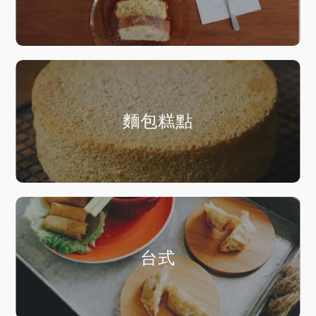
麵包糕點
台式