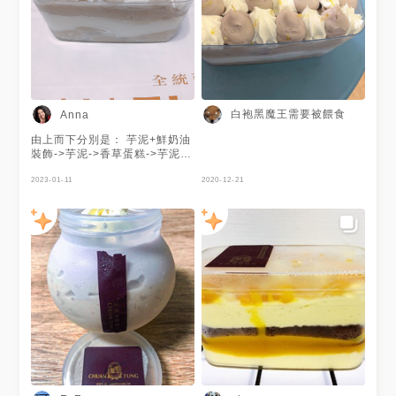
紅豆麻糬流沙 餡料部分甜而不
膩，適合各個年齡層食用，麻糬
流沙未拆封常溫可放置7~10
天。 拆封後建議冷藏退冰後可
使用烤箱回烤口感更棒 （家用
烤箱160度3-5分鐘） 📍地址：
台北市士林區德行西路70號 📞
電話：02-28323699 ⏱營業時
白袍黑魔王需要被餵食
Anna
間：07:30～21:30 #台北美食#
天母景點#台北必吃#士林美食#
由上而下分別是： 芋泥+鮮奶油
台式馬卡龍#全統西點麵包 #台
裝飾->芋泥->香草蛋糕->芋泥
北甜點#石牌美食#天母老店#台
口味有層次感又彼此融合，芋泥
北老店
裡還吃得到芋頭顆粒，且不會死
2023-01-11
2020-12-21
#popyummy#yummyday#handmade#popdaily#
甜，大推！
波波發胖#吃貨人生#芋頭控#起
司包