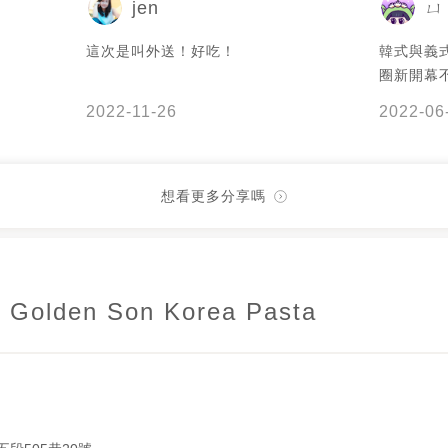
jen
這次是叫外送！好吃！
韓式與義
圈新開幕
館。寬敞
2022-11-26
2022-06
一眼選中
在太美了～ 菠菜青醬義大利麵濃郁
裡還有韓
的配料。
想看更多分享嗎
錯，後面稍微
魷魚義大
魚、醃南
富。 韓式炸雞外皮不會過厚，辣醬包覆的
lden Son Korea Pasta
剛好，肉質軟嫩多
爽解膩。 -
韓國辣醬魷
$150 ✔️
市士林區中
運士林站 🕰