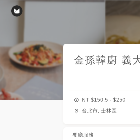
金孫韓廚 義大利麵
NT $
150.5
- $
250
台北市, 士林區
餐廳服務