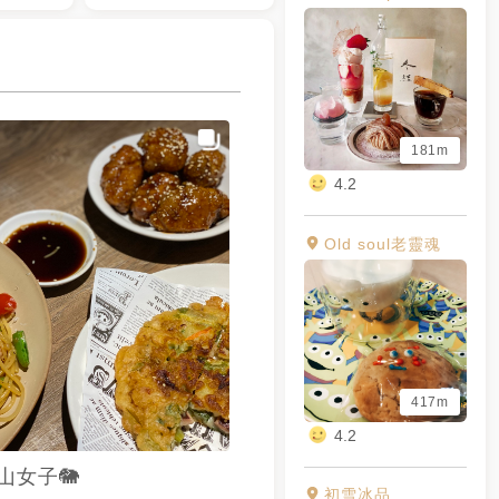
181m
4.2
Old soul老靈魂
417m
4.2
山女子🐘
初雪冰品