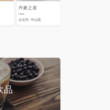
丹麥之屋
台北市, 中山區
飲品