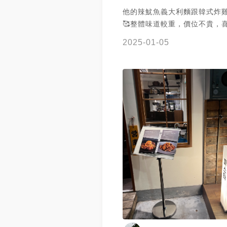
他的辣魷魚義大利麵跟韓式炸
🥰整體味道較重，價位不貴，喜
湯中上表現😌海鮮煎餅好油，
2025-01-05
中最不喜歡的，願意再訪的店