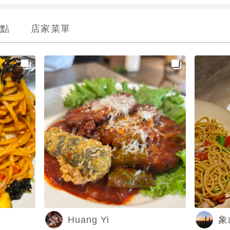
點
店家菜單
Huang Yi
象