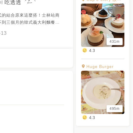
ㄩㄐ吃透透 ´ސު｀
式的結合原來這麼搭！士林站商
不到三個月的韓式義大利麵餐
的空間很適合和朋友來聚會呢！
-13
窗邊採光好的座位，陽光灑落實
431m
的青醬
4.3
式火腿、碗豆、香菇等多種豐富
吃完飽足感十足，整體味道還不
會有點乾及膩感。 韓國辣醬
Huge Burger
利麵香辣開胃卻不過份刺激，魷
瓜、番茄、櫛瓜配料也十分豐
汁。 韓國蜂蜜柚子茶清
 ✔️ 菠菜青醬義大利麵 $240 ✔️
魚義大利麵 $240 ✔️ 韓式炸雞
495m
 韓國蜂蜜柚子茶 $90 - 📍 台北
4.3
山北路五段505巷20號 🚉 #捷
 12:00-15:00 17:30-21:30