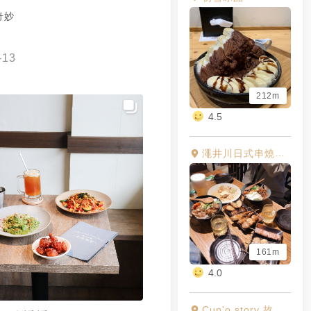
奇妙
-13
212m
4.5
澠井川日式串燒居酒屋 貳場
161m
4.0
Cup'o story 故事點心坊