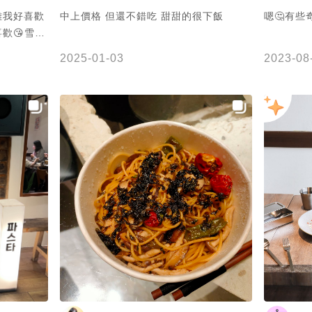
雞我好喜歡
中上價格 但還不錯吃 甜甜的很下飯
嗯🤔有些
歡😘雪濃
是今天餐食
2025-01-03
2023-08
家