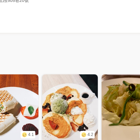
段505巷20號
- #ㄩㄐ
4.1
4.2