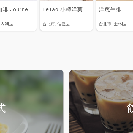
覺旅咖啡 JourneyKaffe
LeTao 小樽洋菓子舖
洋蔥牛排
 內湖區
台北市, 信義區
台北市, 士林區
式