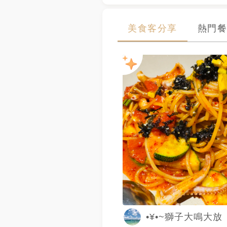
美食客分享
熱門餐
•¥•~獅子大鳴大放