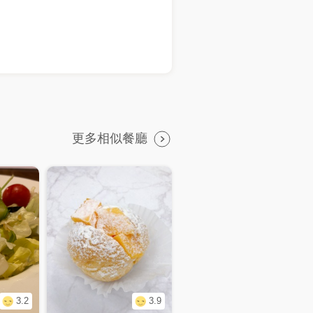
吃の圓滾滾🍍 #ㄩㄐ吃士林站
更多相似餐廳
3.2
3.9