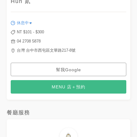
Hun 貳
休息中
NT $
101
- $
300
04 2708 5878
台灣 台中市西屯區文華路217-8號
幫我Google
MENU 店＋預約
餐廳服務