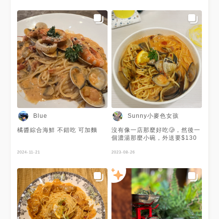
Sunny小麥色女孩
Blue
橘醬綜合海鮮 不錯吃 可加麵
沒有像一店那麼好吃🥲，然後一
個濃湯那麼小碗，外送要$130
2024-11-21
2023-08-26