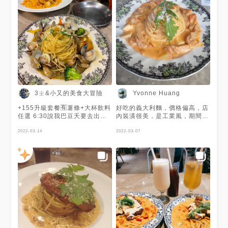
3ㄓ&小又的美食大冒險
Yvonne Huang
+155升級套餐🈶️薯條+大杯飲料
好吃的義大利麵，價格偏高，店
任選 6:30說我巴豆夭要去出門
內裝潢很美，是工業風，期間限
吃飯 7:30還在找要吃啥 8:30剛
定的草莓飲品也非常好喝，有濃
到餐廳門口 快9.總算吃到飯
2022-03-14
濃的草莓香氣，十分順口的牛奶
2022-03-07
了！！差點沒餓死🥲 真心推薦
第一次約會可以吃義式餐廳（沒
為什麼94我覺得不會雷？🤣