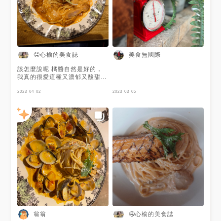
🤤心榆的美食誌
美食無國際
該怎麼說呢 橘醬自然是好的，
我真的很愛這種又濃郁又酸甜的
橘醬 雞腿肉也給很多 但我都加
大了 感覺份量還是不夠多哈哈
2023-04-02
2023-03-05
哈 我這個女生是沒有吃飽啦 但
可能是我食量比較大吧哈哈哈
翁翁
🤤心榆的美食誌