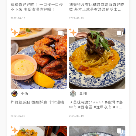
辣橘醬好好吃！ 一口接一口停
我覺得沒有比橘醬或是白醬好吃
不下來 南瓜濃湯也好喝！
欸 基本上就是有淡淡的明太子
味道的白醬 但是因為白醬的鮭
2022-10-10
魚會淋上照燒 這個沒有的，所
2022-06-23
以調味稍嫌平淡
小伍
稟翔
炸雞翅必點 微酸酥脆 非常涮嘴
📌美味程度:⭐️⭐️⭐️⭐️⭐️ #臺灣 #臺
中市 #西屯區 #逢甲夜市 #HUN
貳
2022-06-09
2022-03-19