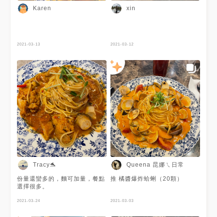
Karen
xin
2021-03-13
2021-03-12
Queena 昆娜ㄟ日常
Tracy🐬
份量還蠻多的，麵可加量，餐點
推 橘醬爆炸蛤蜊（20顆）
選擇很多。
2021-03-24
2021-03-03