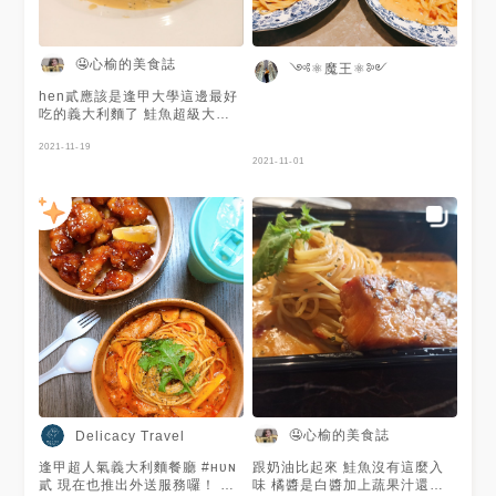
🤤心榆的美食誌
༺⚛︎魔王⚛︎༻
hen貳應該是逢甲大學這邊最好
吃的義大利麵了 鮭魚超級大塊
又有微微焦香 又嫩又美味 我吃
了這麼多次 果然還是這裡的調
2021-11-19
2021-11-01
味最厲害
🤤心榆的美食誌
Delicacy Travel
逢甲超人氣義大利麵餐廳 #ʜᴜɴ
跟奶油比起來 鮭魚沒有這麼入
貳 現在也推出外送服務囉！ 只
味 橘醬是白醬加上蔬果汁還有