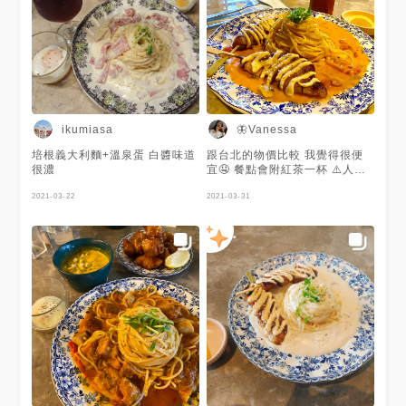
ikumiasa
🦋Vanessa
培根義大利麵+溫泉蛋 白醬味道
跟台北的物價比較 我覺得很便
很濃
宜🤤 餐點會附紅茶一杯 ⚠️人潮
眾多 推薦先訂位
2021-03-22
2021-03-31