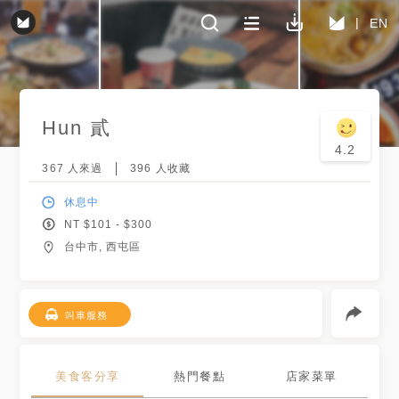
EN
Hun 貳
4.2
367
人來過
396
人收藏
休息中
NT $
101
- $
300
台中市, 西屯區
叫車服務
美食客分享
熱門餐點
店家菜單