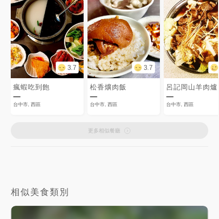
3.7
3.7
瘋蝦吃到飽
松香爌肉飯
呂記岡山羊肉爐
台中市, 西區
台中市, 西區
台中市, 西區
更多相似餐廳
相似美食類別