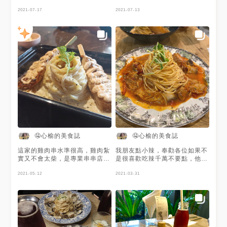
要在Foodpanda上 搜尋🔍
爆炒的大蒜調製而成的 不會太
「HUN貳 逢甲店」 就可以外送
2021-07-17
膩，酸甜適中 是我最喜歡的
2021-07-13
了 外帶自取還可享全品項8折 #
醬！！
泰式雞腿肉義大利麵 💰240元 #
日式焦糖檸檬炸雞 主餐加購只
要💰142元 附贈一杯飲料 焦糖
檸檬炸雞絕對是必點！酥脆外皮
裹著酸酸甜甜的醬汁，裏面完美
鎖住雞肉的水分，吃起來清爽不
油膩！ 另外義大利麵跟燉飯都
能免費加量，份量十足不馬虎，
非常划算 店家名稱：HUN貳 電
話：04-27085878 地址：台中
市西屯區文華路217-8號 營業時
間: 11:30-15:30、17:00-
22:00 店家IG： @hunxtaiwan
#hun貳 #台中外帶美食 #台中
🤤心榆的美食誌
🤤心榆的美食誌
外送美食 #台中美食 #台中外帶
優惠 #台中外送 #台中義大利麵
這家的雞肉串水準很高，雞肉紮
我朋友點小辣，奉勸各位如果不
#台中義大利麵推薦 #台中義大
實又不會太柴，是專業串串店的
是很喜歡吃辣千萬不要點，他們
利麵餐廳推薦 #台中燉飯 #台中
水準，雞肉醃製的很入味，加上
連小辣都超級辣，我吃一口嘴巴
餐廳 #逢甲美食 #逢甲外送
抹在外面的明太子醬讓整體鹹甜
2021-05-12
都麻了根本吃不出什麼味道，雞
2021-03-31
#taichungfood
口感更豐富，奶油基本上都是膩
肉是ok的，就是普通的雞腿肉沒
#taichungfoodie #hun外帶
的這沒有什麼好說，所以我更推
有鮭魚或是蛤蜊令人驚艷，麵條
#hun外送
薦橘醬或是綠醬哈哈
也是軟硬適中，但這家應該是以
味道主流不過我這次真的吃不出
來哈哈