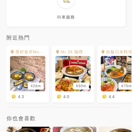
叫車服務
附近熱門
墨村食所MoCun
Mr.38 咖哩美食餐廳 逢甲店
拾飯日本料
426m
690m
676m
4.3
4.0
4.4
你也會喜歡