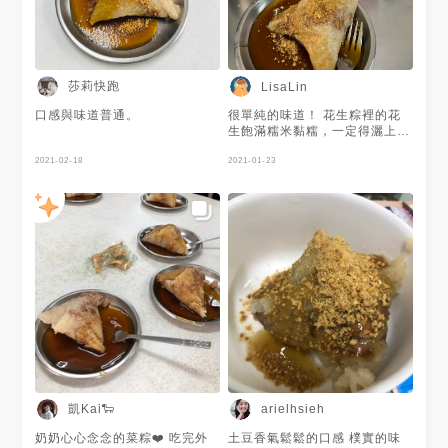
莎莉快跑
LisaLin
口感與味道普通。
很單純的味道！ 花生粽裡的花
生飽滿糯米黏糯，一定得灑上花
生粉，道出傳統滋味
2021-02-18
2021-01-23
凱Kai🐑
arielhsieh
奶奶心心念念的菜粽❤️ 吃完外
土豆香氣鬆鬆的口感 樸實的味