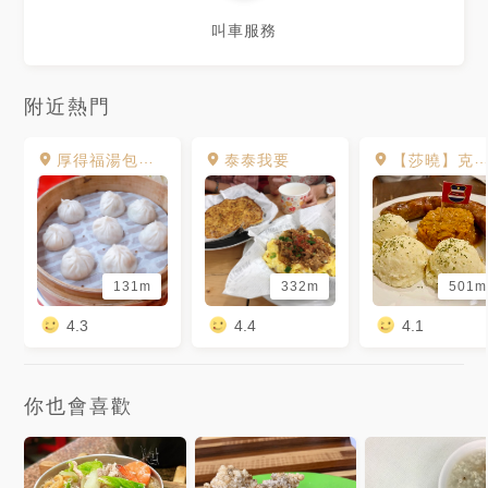
叫車服務
附近熱門
厚得福湯包麵食苓雅區
泰泰我要
【莎曉】克羅埃西亞廚房Croatian Kitchen
131m
332m
501m
4.3
4.4
4.1
你也會喜歡