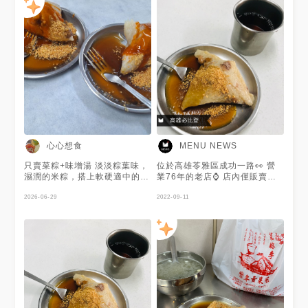
心心想食
MENU NEWS
只賣菜粽+味增湯 淡淡粽葉味，
位於高雄苓雅區成功一路👀 營
濕潤的米粽，搭上軟硬適中的花
業76年的老店⌚️ 店內僅販賣菜
生，是最真實的口感，從小吃到
粽、味增湯兩樣餐點😯 菜粽紮
大，滿滿鮮甜的醬油膏，和花生
2026-06-29
實且和花生粉、醬油膏搭配在一
2022-09-11
粉，畫龍點睛了整個味蕾，也可
起相當適合😌 米粒Q彈帶點黏牙
以加甜辣醬，非常好吃～
✨ 花生香氣十足🥜 謝謝 @莎莉
快跑 提供美照🧡