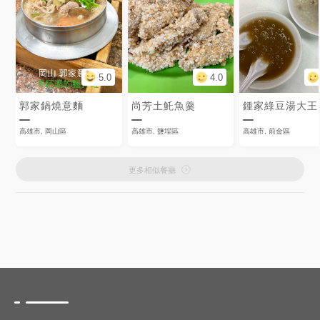
5.0
4.0
郭家鍋燒意麵
尚芳土魠魚羹
鍾家綠豆湯大王
高雄市, 岡山區
高雄市, 鹽埕區
高雄市, 前金區
更多相似餐廳