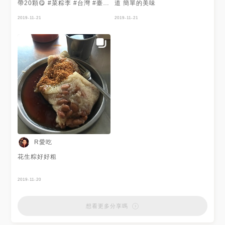
帶20顆😋 #菜粽李 #台灣 #臺灣
道 簡單的美味
#高雄 #苓雅區 #早餐 #午餐 #
晚餐 #好吃 #人氣 #名店 #端午
2019-11-21
2019-11-21
#Taiwan #Kaohsiung
#breakfast #lunch #dinner
#delicious #popular #羊熊心
MENU
R愛吃
花生粽好好粗
2019-11-20
想看更多分享嗎