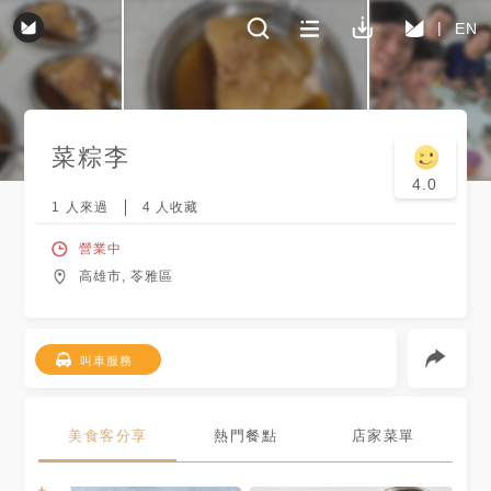
EN
菜粽李
4.0
1
人來過
4
人收藏
營業中
高雄市, 苓雅區
叫車服務
美食客分享
熱門餐點
店家菜單