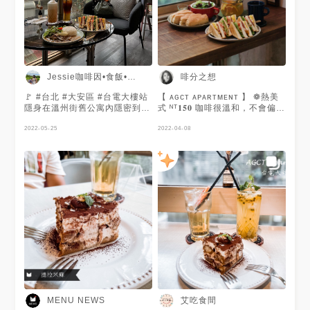
Jessie咖啡因•食飯•旅遊
啡分之想
🚩 #台北 #大安區 #台電大樓站
【 ᴀɢᴄᴛ ᴀᴘᴀʀᴛᴍᴇɴᴛ 】 ❁熱美
隱身在溫州街舊公寓內隱密到會
式 ᴺᵀ𝟏𝟓𝟎 咖啡很溫和，不會偏
以為自己走錯路誤闖民宅那種🤣
酸，早午餐喝蠻適合的！ ❁維他
但大家只要看到轉角49巷的路
2022-05-25
命C ᴺᵀ𝟏𝟓𝟎 葡萄柚果肉&檸檬果
2022-04-08
牌！走進去就對了‼️ 進入公寓三
肉&蘋果汁，三個加在一起的超
樓後，電梯開門就是了〰️ 照片
級維他命果汁，當天是去吃早午
木質窗框的落地窗，整間採光超
餐，fan編非常喜歡這款飲料，
好❗️這裡平日是不限時，所以常
很清爽，作為早上第一杯飲品非
常滿座，，鹹食、甜點、咖啡、
常適合，不會很酸，很舒服。 ❁
茶飲甚至酒類通通應有盡有🉐️ .
公寓三明治 ᴺᵀ𝟐𝟓𝟎 現煎的培根搭
✎ 三種酒的提拉米蘇 ʂ150 身為
配太陽蛋，以及新鮮的生菜跟多
熱愛酒味的提拉米蘇控〰️看到有
汁的蕃茄，整體搭配起來完全不
威士忌➕卡魯娃奶酒➕咖啡酒❕已
會油膩，反而很清爽，當早餐也
經想吃很久了，但是意外的酒味
很適合，太陽蛋恰到好處，不會
並沒有想像中的很濃很重，是大
太生，又能增加整體的香氣，
眾都可以接受的酒味！下層沒有
fan編覺得還不錯。 ❁公寓早餐
用手指餅乾是純粹蛋糕體，但是
盤 ᴺᵀ𝟏𝟓𝟎 早餐盤很清淡，有現烤
濕度剛剛好‼️是我的菜💕 ✎ 公寓
的夏巴塔麵包，和橄欖油跟紅酒
三明治 ʂ250 紮實的火腿生菜番
醋，整體搭配起來真的很適合早
艾吃食間
MENU NEWS
茄半熟蛋，會有點蛋黃汁☺️吐司
上吃，也很適合這間咖啡廳的氛