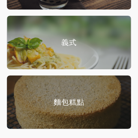
義式
麵包糕點