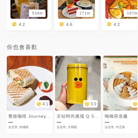
534m
271m
197m
4.2
4.6
4.2
你也會喜歡
4.1
3.0
覺旅咖啡 JourneyKaffe
京站時尚廣場 Q Square
呦呦荷造廠
台北市, 內湖區
台北市, 大同區
台北市, 中正區