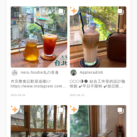
neru.foodie丸の良食
Appleradish
📒完整食記歡迎追蹤👉
🌕🌕🌕🌗🌑 結合工作室的設計咖
https://www.instagram.com/neru.foodie
啡館 ✔️平日不限時 ✔️假日限時2
🍭雙北美食地圖正式上線👉
小時 ✔️有插座 ✔️提供WIFI ✔️可
https://goo.gl/maps/jdtSUNJEUgLjtyUA9
2024-06-03
訂位 ✔️只收現金 入口在隱密巷
2022-08-13
🍵持續更新中～地標點入查看完
子裡的咖啡廳 老舊公寓3樓 3面
整部落格 🍰建議使用Chrome瀏
透明落地窗採光好 特意選靠窗
覽器或是電腦觀看 - 🏷 #台北美
的位子欣賞窗外陽光灑落及樹影
食 #新北美食 #nerufoodie
交錯的風景