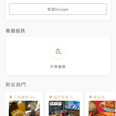
幫我Google
餐廳服務
叫車服務
附近熱門
三味糖餅 sammat 삼맛호떡
城市草倉 C.TEA LOFT
泰街頭