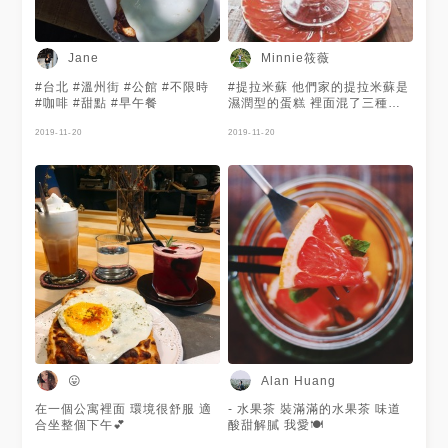
Minnie筱薇
Jane
#台北 #溫州街 #公館 #不限時
#提拉米蘇 他們家的提拉米蘇是
#咖啡 #甜點 #早午餐
濕潤型的蛋糕 裡面混了三種酒
😂 真的是不醉都不行 但依然很
2019-11-20
好吃😋
2019-11-20
😛
Alan Huang
在一個公寓裡面 環境很舒服 適
- 水果茶 裝滿滿的水果茶 味道
合坐整個下午💕
酸甜解膩 我愛🍽