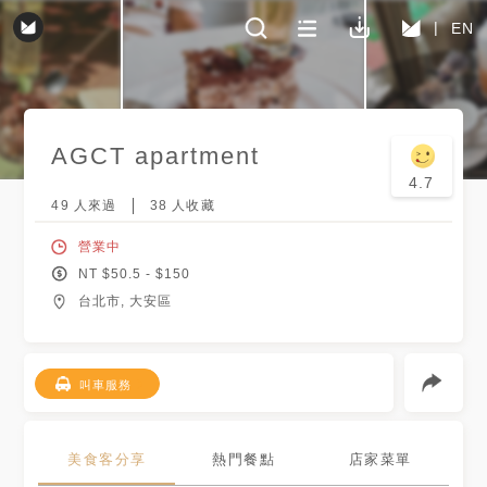
EN
AGCT apartment
4.7
49
人來過
38
人收藏
營業中
NT $
50.5
- $
150
台北市, 大安區
叫車服務
美食客分享
熱門餐點
店家菜單