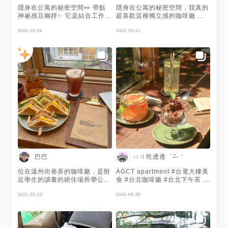
烤的焦度是我喜歡的，整盤吃完
圍，AC編第一次覺得沙拉好吃
隱身在公寓的秘密空間👀 帶點
隱身在公寓的秘密空間，我真的
真的會有飽足感〰️ ✎ 秘製咖哩
就是在這間店！ | 靡靡之音 | 這
神祕感且幽靜✨ 它是結合工作室
超喜歡這種獨立感的咖啡廳 帶
飯(雞/牛) ʂ200 當天點的是牛！
間店位於3樓 入口不太好找 大
的咖啡廳☕️ 需要先訂位哦✏️ 必
點神祕感且幽靜的地方 它是結
店家是使用牛肉片，原本以為是
片玻璃窗是吸引我們到訪的主因
吃三種酒的提拉米蘇✨ 加入威士
2021-10-22
合工作室的咖啡廳，建議事前要
2021-09-21
牛肉塊當下原本有點小失望🤣但
整體氛圍很舒服很喜歡 環境不
忌、卡魯娃奶酒與咖啡酒😋 有
先訂位 透過一大片玻璃窗往外
是吃了一口後發現是真的滿好吃
會太過於安靜 窗外的風景讓人
強烈酒香卻不嗆鼻😌 口感吃起
看，身心感覺超愜意
的❗️牛肉片很嫩有點辛香料咖哩
著迷 配著早午餐真的是享受 讓
來相當綿密且苦味恰到好處👍
@agct_apartment - 🔘AGCT
的味道配上旁邊生菜真的超下
人不自覺越坐越久 窗邊座位有
謝謝 @艾吃食間 提供美照🧡
apartment 隱密巷內，工作室
飯，會不知不覺就把飯扒光(不
限 建議大家打電話預約之外 還
結合咖啡廳，偶爾會舉辦活動講
知道是什麼生菜但我很喜歡💕）
要3. 前去比較好 大家可以關注
座 事前需先訂位 - 🔸兩顆百香
✎ 本日鹹派 ʂ250 有牛〰️內餡真
店家IG 取得即時訊息喔ꪔ̤̮‪ ෆෆ ̖́- ▪
果蘇打$200 2顆百香果的蘇打
的很多，牛肉依然軟嫩！內餡已
推薦指數▪ 好吃程度 | 𝟒 用餐氛
喝起來酸甜酸甜，也因為蘇打關
經吃不出來有什麼了總之真的滿
圍 | 𝟒.𝟓 服務衛生 | 𝟒 回訪意願 |
係解了不少暑 喝起來相當清爽
好吃🤣上面那個不知道名字的生
𝟓 ▪️地址 | 台北市大安區溫州街
🔸蘋果醋氣泡飲150 蘋果醋味道
菜也給超級多💕 ✎ 橘茶嫣 ʂ200
49巷2-2號3F （🪐捷運台電大
很濃郁，喝起來也不會太膩，是
就是泰奶上面➕一大坨的綿密奶
樓2號出口 步行10分鐘） （公
一款滿爽口的醋氣泡飲 🔸三種
泡♡ 喔那個奶泡是真的很綿
車站牌溫州街口 步行5分鐘） ▪️
酒的提拉米蘇$150 擁有威士
密！泰奶意外的不會太甜🥹(因
營業時間 | 12:00~18:00 （以
忌、卡魯娃奶酒與咖啡酒香，卻
為泰國喝到的泰奶就是要至少半
店家IG公告為準） | ɴᴏᴛɪᴄᴇ‪
一點也不過於嗆鼻 濃郁的提拉
巴巴
ㄩㄐ吃透透 ´ސު｀
杯的超多碎冰塊🤣） ✎ 濃縮咖
ᯅ̈.ᐟ.ᐟ | 文章未經授權 請勿隨意
米蘇口感吃起來相當綿密，也不
啡通寧 ʂ200 愛喝咖啡的應該都
轉載 照片僅可轉發 需標明本帳
會太過濕潤，苦感恰到剛好 也
位在溫州街巷弄的咖啡廳，是附
AGCT apartment #台電大樓美
不陌生吧🥰這杯真的很可以‼️就
號 不可隨意盜圖 嚴禁商業使用
帶著甜而不膩的好滋味 ﹍﹍﹍
近學生的讀書的絕佳場所🤓公寓
食 #台北咖啡廳 #台北下午茶 隱
是義式濃縮咖啡➕氣泡通寧🤤可
𖤐´- 啡分之想之#台電大樓咖啡
﹍﹍﹍﹍﹍﹍﹍﹍﹍﹍﹍
咖啡廳的落地玻璃窗、極佳的採
藏在巷弄老公寓三樓的
以解所有甜食鹹食的膩♡ ♡
廳 關注Ig@coffee.taipei 取得
▪️AGCT apartment 📍台北市大
光環境舒適，食物單品也是很好
2021-02-13
@agct_apartment 被樹木圍繞
2020-08-26
——————————————————
更多資訊
安區溫州街49巷2-2號3F 🈺
吃😋
就是要捕捉窗邊的光影 維他命C
整體是間環境超舒適真的可以在
Mon-Sun12:00–18:00 📞02-
裡有滿滿的葡萄柚、檸檬 酸甜
這裡安心工作讀書輕生聊天放鬆
2369-6659 ⭕️現金付款 ﹍﹍﹍
解暑 還有滿滿維他命C 蜂蜜柚
一整個下午的地方💕食物也不馬
﹍﹍﹍﹍﹍﹍﹍﹍﹍﹍﹍