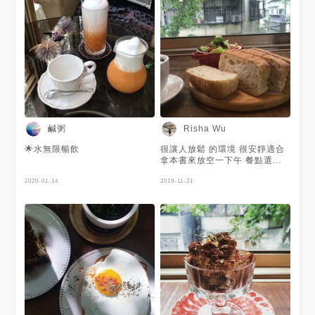
子氣泡飲 清涼 想要喝點氣泡這
虎💯 〃 🔸內用低消一人一杯飲
杯可以 三種酒的提拉米蘇 酒味
品 / 平日不限時；假日兩小時
道不會很濃 整天個人覺得普通 -
🔸可訂位 🈺️平日：12:00～
✔ 柚子蜂蜜氣泡飲 $150 ✔ 維
18:00 / 假日：12:00～18:00
他命C Combo $200 ✔ 三種酒
▻ 願意再訪程度：🫐🫐🫐🫐.5 /
的提拉米蘇 $150 - 📍 台北市大
🔍 AGCT Apartment ➡️
安區溫州街49巷2-2號3樓 🚉 #
@agct_apartment - - -
捷運台電大樓站 ⏲ 12:00-
#JSdoodiemap☕️🍽 #不是在咖
18:00 - #ㄩㄐ吃の圓滾滾🍍#ㄩ
啡廳就是在跑咖的路上
ㄐ吃台電大樓站
鹹粥
Risha Wu
🌟水無限暢飲
很讓人放鬆 的環境 很安靜適合
拿本書來放空一下午 餐點選擇
不多 大多輕食 口味偏清淡 健康
2020-01-14
的感覺 早餐的麵包烤的很酥脆
2019-11-21
手沖咖啡 沒有特色的香氣但順
口