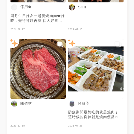
停用⛔️
SHIH
同月生日好友一起慶燒肉肉❤️好
吃，覺得可以再訪 個人好喜歡
生菜包肉，加些許鹽巴，原肉就
是美味 服務生超級貼心、幽默
2024-09-17
2023-02-15
～～
陳儀芝
頤晞☃
防疫期間最想吃的就是燒肉了
這時候的良伴就是燒肉便當🍱
乾杯推出多款防疫餐盒 想吃就
2021-12-18
訂吧😚 - 【澳洲和牛橫隔膜&伊
2021-07-28
比利Bellota豬肋條】 在現場看