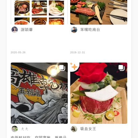
謝穎馨
笨嘴吃南台
2020-05-26
2019-12-31
ㄤㄤ
吸血女王
肉新鮮好吃，空間寬敞，服務品