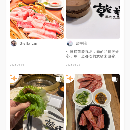
曹宇陽
Stella Lin
生日提前慶祝🎉，肉的品質很好
👍，每一道都吃的意猶未盡🤤，
巧克力慕斯蛋糕也好好吃
2023-10-05
2023-08-20