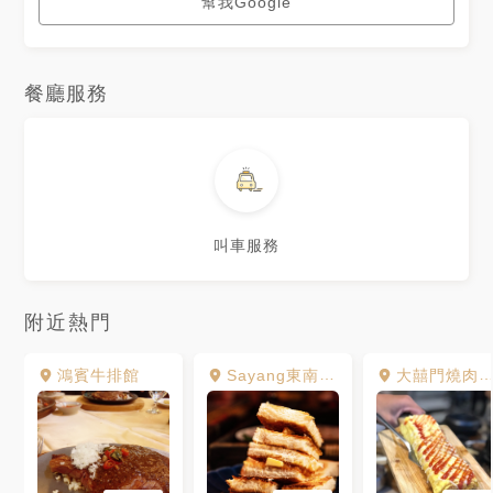
幫我Google
餐廳服務
叫車服務
附近熱門
鴻賓牛排館
Sayang東南亞創意料理
大囍門燒肉韓食