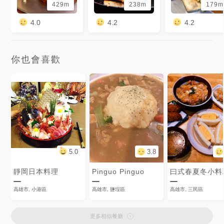
429m
238m
179m
4.0
4.2
4.2
你也會喜歡
5.0
3.8
靜岡日本料理
Pinguo Pinguo
曰式春夏冬小料
高雄市, 小港區
高雄市, 鹽埕區
高雄市, 三民區
更多相似餐廳