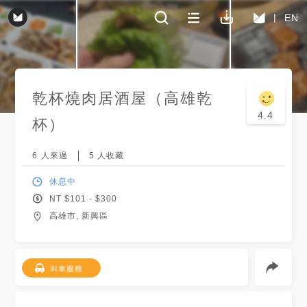
EN
乾杯燒肉居酒屋（高雄乾
4.4
杯）
6
人來過
5
人收藏
休息中
NT $
101
- $
300
高雄市, 新興區
叫車服務