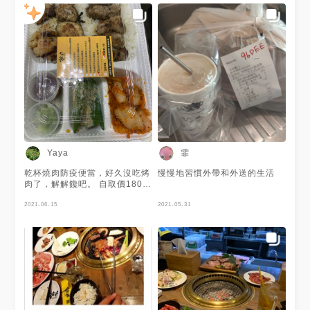
到了多位店員烘烤著燒肉口水都
流出來了🤤 燒肉醬香碳烤味十
足 肉質也不錯🥩 配料泡菜含有
蔥 個人覺得有點嗆口 山葵我也
不愛 拿給家人吃了😅 附的醬料
一罐類似辣醬 一罐是蔥醬 整體
來說肉不錯吃 但配菜稍嫌單調
還有附一碗清湯 喝起來蠻順口
的 #高雄#新興區 #頤晞的防疫
美食
霏
Yaya
乾杯燒肉防疫便當，好久沒吃烤
慢慢地習慣外帶和外送的生活
肉了，解解饞吧。 自取價180元
起
2021-06-15
2021-05-31