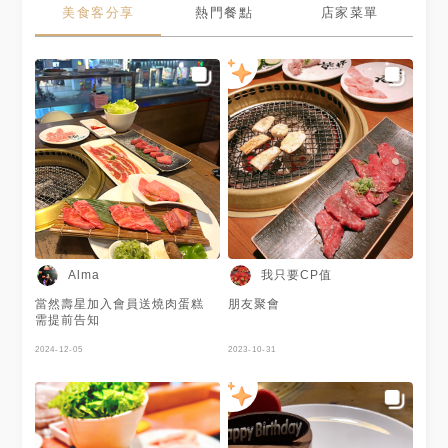
美食客分享
熱門餐點
店家菜單
我只要CP值
Alma
當然壽星加入會員送燒肉蛋糕
朋友聚會
需提前告知
2024-12-05
2023-10-31