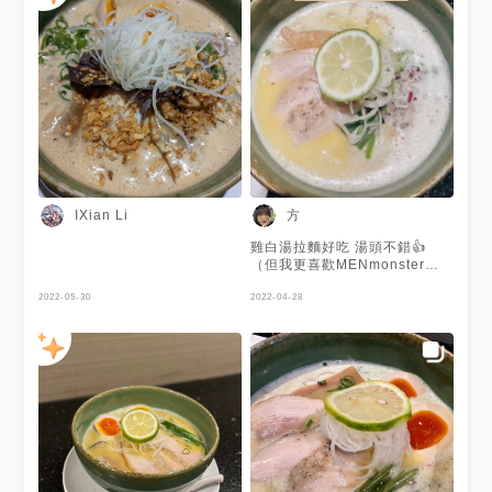
方
IXian Li
雞白湯拉麵好吃 湯頭不錯👍
（但我更喜歡MENmonster）
可免費加飯和加麵各一次！
2022-05-30
2022-04-28