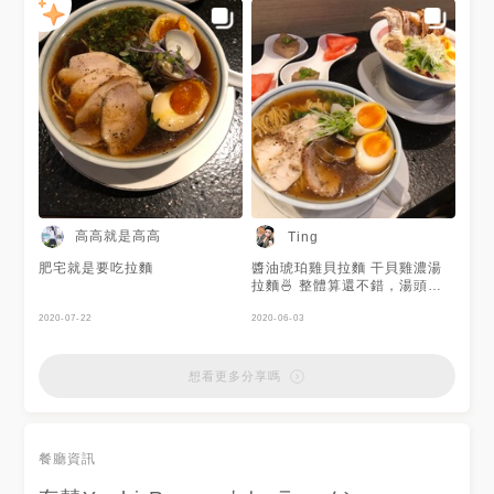
多，沒想到開門後立即大排長龍
台中拉麵 #台中美食 #台中市中
😂 建議大家晚上5:30左右去吃
區 #中區 #中區美食 #排隊美食
~就不需等候太久啦😊 😋2020
#拉麵推薦 #雞白湯拉麵 #雞湯
雞白湯加叉燒繁盛：這碗毛怪超
拉麵 #雞白湯拉麵推薦 #雞湯拉
愛❤❤ 但雲覺得普通而已😂 湯
麵推薦 #拉麵 #日式拉麵 #拉麵
頭濃郁，麵條巴湯十足！叉燒表
控 #台中車站 #台中車站美食 #
現不錯但沒有到驚艷的程度，倒
ラーメン #鶏白湯 #鶏白湯ラー
是糖心蛋很完美呢❣加麵之後味
メン #taichung
道會被稀釋，就沒有原本美味了
#taichungfood #food #foodie
😢 💑 下次再來台中吃其他家拉
#foodphotography
麵吧😍 #毛怪與雲 #毛怪與雲拉
#foodstagram #ramen
麵計畫 #毛怪與雲in台中 #有囍
#ramenlover #chicken
拉麵 #有囍 #拉麵 #台中拉麵
#lunch
#foodie #吃貨日記
高高就是高高
Ting
肥宅就是要吃拉麵
醬油琥珀雞貝拉麵 干貝雞濃湯
拉麵🍜 整體算還不錯，湯頭我
喜歡 自己平常是比較偏愛有味
2020-07-22
道但清爽的湯底 因為有些濃湯
2020-06-03
的吃到最後都會出現膩的感覺
可是這家不會噢！
想看更多分享嗎
餐廳資訊