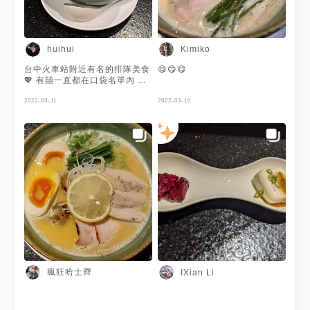
huihui
Kimiko
台中火車站附近有名的排隊美食
😋😋😋
💖 有囍一直都在口袋名單內 終
於來吃了😆 點餐是先排門口的
點餐機 ‼️注意～～一個人一碗麵
2022-03-11
2022-03-10
一張單 等機器跳到你的號碼 服
務人員會先帶進去等～ 店內大
概只有八至九個座位 所以要很
有耐心等😅 在外面的時候可以
認真看一下外面列的店內用餐規
則喔～ 入座後等麵同時會先上
小菜碟 可以先吃～ 今天的小菜
是豆腐 飯後水果是柳丁～ 在點
餐機時會先選麵是要偏軟/適中/
硬 今天選適中 但覺得吃起來還
是有一點偏硬 不過還是好吃😋
麵上的時候服務人員也會貼心告
知 先喝喝看湯 濃淡還是可以再
調～ 今天點的是台灣的鹹度 覺
得吃起來蠻剛好的 很濃郁好喝
瘋狂哈士齊
IXian Li
😋 另外選了有溏心蛋版本的 溏
心蛋真的爆好吃😍😍😍 其他一
般配料包含了三塊肉（肉是舒肥