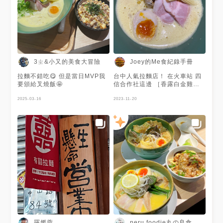
很適合台灣人 雞油香氣很棒，
屬於有香但不會過於濃厚的程度
糖心蛋的嫩度和調味都非常好，
細直麵的硬度也控制得宜 店家
招待一片蘋果，並可免費續麵乙
次 必須說店家服務很好，點餐
機點完餐付錢的時候店員就走了
出來 彎下腰用手幫忙推開找零
3ㄓ&小又的美食大冒險
Joey的Me食紀錄手冊
錢的擋板，隨後親自帶位 有這
樣服務的拉麵店是真的沒遇過
拉麵不錯吃😋 但是當日MVP我
台中人氣拉麵店！ 在火車站 四
要頒給叉燒飯🤩
信合作社這邊 ［香露白金雞白
湯拉麵 $240］ 麵 麵條可以選
2025-03-16
擇軟硬 可免費續麵一次 麵條是
2023-11-20
細麵 選擇硬度硬 口感較佳 湯
濃郁的雞白湯 但是能夠感受到
一股特別的香味 或許就是菜單
介紹的斑蘭葉香味 確實增添新
意和風味 配料 配料表現符合期
待 豬叉燒看起來有點生 但是十
分軟嫩 還有一根玉米筍解膩 餐
前還會送小菜當開胃菜 有囍也
是台中必吃拉麵之一 本來想點
豐登醇濃雞白湯 無奈太晚報到
已售罄 他們家的雞白湯變化延
伸很多 喜歡雞白湯的朋友 來台
中一定要試試
羅媛蓉
neru.foodie丸の良食