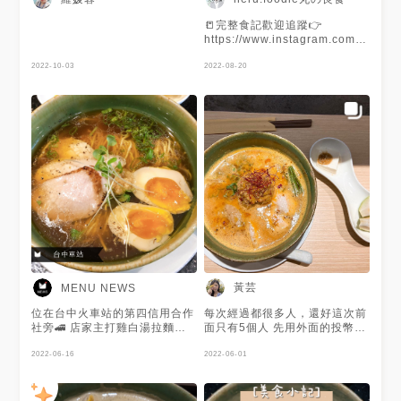
📒完整食記歡迎追蹤👉
https://www.instagram.com/neru.fo
🍭雙北美食地圖正式上線👉
2022-10-03
https://goo.gl/maps/jdtSUNJEUgLj
2022-08-20
🍵持續更新中～地標點入查看完
整部落格 🍰建議使用Chrome瀏
覽器或是電腦觀看 - 🏷 #台北美
食 #新北美食 #nerufoodie
黃芸
MENU NEWS
位在台中火車站的第四信用合作
每次經過都很多人，還好這次前
社旁🚄 店家主打雞白湯拉麵🍜
面只有5個人 先用外面的投幣機
湯頭濃郁有層次且不死鹹😚 叉
點餐後等工作人員叫號碼 裡面
燒雞口感軟嫩、多汁🐔 店家不
2022-06-16
座位不多但翻桌蠻快的
2022-06-01
提供外帶、打包❗️ 謝謝 @高高就
是高高 提供美照🧡