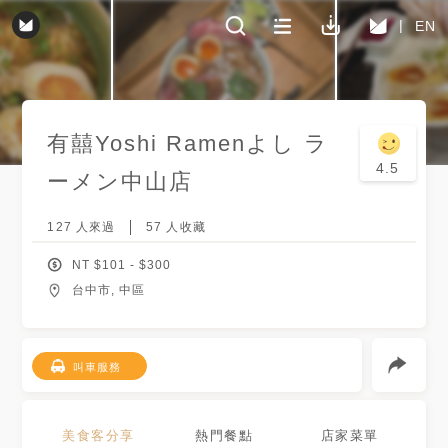
EN
有囍Yoshi Ramenよし ラ
4.5
ーメン
中山店
127
人來過
57
人收藏
NT $
101
- $
300
台中市, 中區
叫車服務
美食客分享
熱門餐點
店家菜單