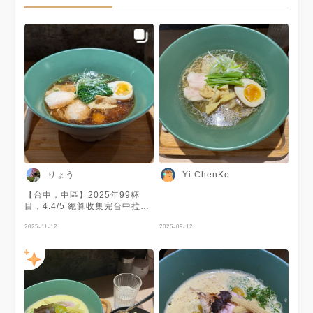
りょう
Yi ChenKo
【台中，中區】2025年99杯
目，4.4/5 總算收集完台中拉麵
3大品牌全數店家！ 狸匠系列
店、有囍系列店以及七面鳥系列
2025-11-12
2025-09-12
店 很可惜有囍系列店之一的
MEN MONSTER已歇業，沒機
會品嚐到 這次來到有囍，地點
就在麵屋海鳴附近 剛從韓國出
差回來，決定吃點清淡口味的，
於是點了這碗雞清湯拉麵 很舒
服溫和的醬油清湯，清淡的鹹度