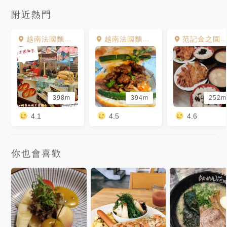
附近熱門
越南法國麵包工藝
越南法國麵包Vietnam French bread
范記金之園草袋飯
398m
394m
252m
4.1
4.5
4.6
你也會喜歡