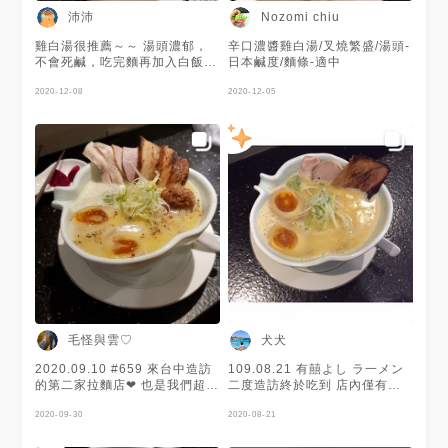
苜蓿芽、紫洋蔥及蔥花都很搭雞
沛沛
Nozomi chiu
白湯。半顆娃娃菜，目前沒看過
別家店這樣搭配，本身的口感有
雞白湯很推薦～～ 湯頭濃郁，
辛口濃醬雞白湯/叉燒繁盛/湯頭-
點硬因此較難咬斷。 ‥ 🍳附贈的
不會死鹹，吃完麵再加入白飯超
日本鹹度/麵條-適中
小菜 🔆小玉西瓜兩塊 甜度適
級好吃👍
中，可解膩。 🔆胡麻醬豆腐 質
2020-12-08
2020-12-05
地綿密，但我個人不喜歡豆味偏
重的這種，醬料味道有點淡。 ‥
🔅排隊須知歐、用餐說明、用餐
須知等內容，詳見本貼文最後三
張相片 🔅符合低消情況下可免
費加麵及加飯一次 🔅餐具、衛
生紙在座位後方牆面 ‥ 👣本次排
隊狀況：週一中午大約排1小時
------------------------------------
------------------------------- 📌
台中市中區中山路82號 🚆台中
車站🚶7分鐘 🈺週一
11:30~14:30、
17:30~21:00，週二公休，三四
11:30~14:30、
毛怪與雲♡
犬犬
17:30~21:00，六日
11:30~15:00、17:30~21:00
2020.09.10 #659 來台中造訪
109.08.21 有囍よし ラ一メン
✨免服務費，低消一人一席一碗
的第二家拉麵店❤ 也是我們超級
二度造訪終於吃到 店內僅有十
麵 ---------------------------------
期待的一家！有囍拉麵就在火車
席 不提供外帶外送 湯頭非常有
----------------------------------
站附近而已，地點超方便~ 我們
2020-09-30
層次 第一次品嚐 還有很多沒有
2020-08-21
MENU 美食誌👉Beryl 貝洛
開門前就去排隊了，當時人還不
吃出來的彩蛋
#foodie_beryl ‥ #有囍拉麵 #