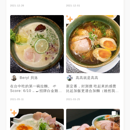
雞 超級嫩！）、水蓮、青蔥、
洋蔥、蘿蔔絲、杏鮑菇、檸檬片
2021-12-26
2021-12-01
菜單好像會不定期更換 下次還
會想來嘗試其他口味～❤️
Beryl 貝洛
高高就是高高
在台中吃的第一碗拉麵。 🌱
新定番，封測價 吃起來的感覺
Score: 6/10 ‥ 🍳招牌白金雞白
比起加飯更適合加麵（雖然我還
湯 $220 🔸麵硬度：硬 🔸鹹
是加了飯） 也很適合把湯直接
度：日本鹹度 🔸樸實版本 🔆湯
2021-05-11
喝完 很鮮甜，不會太鹹，把薑
2021-03-25
在把票券交給店員時，他會提醒
蓉拌進去後暖呼呼的非常舒服
你「日本鹹度是台灣鹹度的兩倍
喔！」但我本身可以接受重口
味，我覺得喝起來不會過鹹或是
過於油膩，是好吃的鹹度，濃郁
滑順，帶有一些些泡沫，再搭配