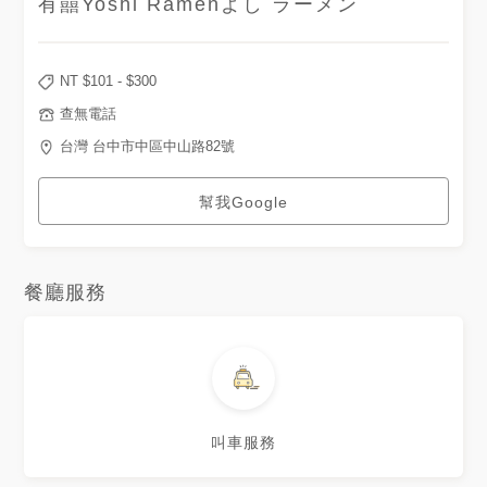
有囍Yoshi Ramenよし ラーメン
NT $
101
- $
300
查無電話
台灣 台中市中區中山路82號
幫我Google
餐廳服務
叫車服務