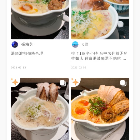
檸檬片增添了一點淡淡清香。檸
檬片我後來有自行拿出來，以避
免泡太久會產生果皮的澀味。
🔆麵 同行友人點的其他三碗是
使用細麵，而這碗則是使用比較
粗又帶有一點捲度的麵條，選
「偏硬」後真的蠻硬的！但對我
來說尚不至於到難咬，是好吃
的，搭配濃郁的雞白湯也不錯，
張梅芳
K胃
不過吸附湯汁的效果較為普通。
份量適中，食量較大的人建議可
湯頭濃郁價格合理
排了1個半小時 台中名列前矛的
以加麵。 🔆雞叉燒 共兩片，雞
拉麵店 雞白湯濃郁還不錯吃 可
胸肉本身沒有其他調味，有舒
惜雞白湯的麵是粗麵 如果是細
肥，但我覺得太生了！咬下去的
2021-03-13
麵加雞白湯就好了～ 另一個口
2021-02-06
時候，很像在吃有點脆度的生魚
味 點了台灣鹹度 感覺就少了些
片，我吃比較大塊的那一片時，
什麼 不會不好吃但可能日本鹹
覺得有吃到一點雞的腥味。後來
度會對味一點 副餐是小橘子蠻
問了同行三名友人，有兩名也覺
酷的哈哈 很像以前國小營養午
得太生，一名覺得剛剛好，不確
餐還副水果😂
定是不是熟度也有所不同。 🔆
雞肉丸 算大顆，就是台灣常見
的獅子頭的口感，帶有胡椒與其
他辛香料的調味，但本身不辣，
內部有點偏乾，後來有吃到一個
小小的硬塊，判斷可能是表層處
理得太乾的緣故。 🔆餛飩 共一
顆，皮的部分偏厚，肉餡不多，
不算太特別。 🔆配料 蘿蔔絲、