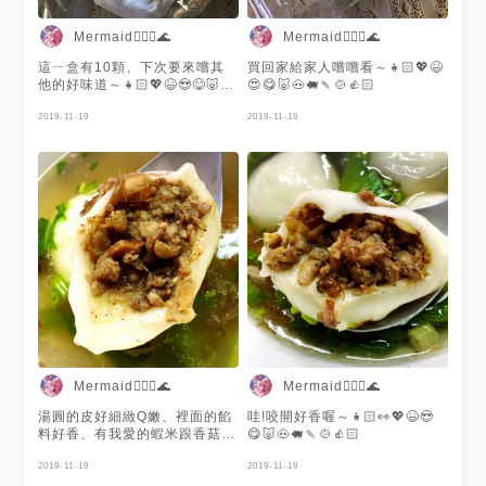
Mermaid🧜🏻‍♀️🌊
Mermaid🧜🏻‍♀️🌊
這ㄧ盒有10顆、下次要來嚐其
買回家給家人嚐嚐看～👧🏻💖😆
他的好味道～👧🏻💖😆😍😋🐷🐽
😍😋🐷🐽🐖🍡🍲👍🏻
🐖🍡🍲👍🏻
2019-11-19
2019-11-19
Mermaid🧜🏻‍♀️🌊
Mermaid🧜🏻‍♀️🌊
湯圓的皮好細緻Q嫩、裡面的餡
哇!咬開好香喔～👧🏻👀💖😆😍
料好香、有我愛的蝦米跟香菇、
😋🐷🐽🐖🍡🍲👍🏻
讚！👧🏻👀💖😆😍😋🐷🐽🐖🍡🍲
👍🏻
2019-11-19
2019-11-19