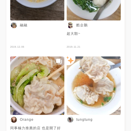
融融
酷企鵝
超大顆~
2019-12-06
2019-11-21
Orange
tungtung
同事極力推薦的店 也是開了好