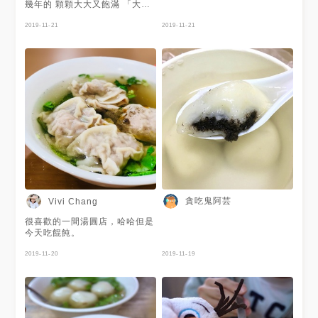
幾年的 顆顆大大又飽滿 「大餛
飩湯」有5顆超飽 「鹹湯圓」有
4顆 「紅豆湯小湯圓」 店內還
2019-11-21
2019-11-21
有賣冰品可供選擇唷
貪吃鬼阿芸
Vivi Chang
很喜歡的一間湯圓店，哈哈但是
今天吃餛飩。
2019-11-20
2019-11-19