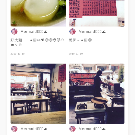
Mermaid🧜🏻‍♀️🌊
Mermaid🧜🏻‍♀️🌊
好大顆......👧🏻👀💖😆😋😍🐷🐽
餐牌～👧🏻😌
🐖🍡🍲
2019-11-19
2019-11-19
Mermaid🧜🏻‍♀️🌊
Mermaid🧜🏻‍♀️🌊