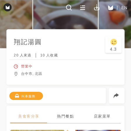
EN
翔記湯圓
4.3
20
人來過
10
人收藏
營業中
台中市, 北區
叫車服務
美食客分享
熱門餐點
店家菜單