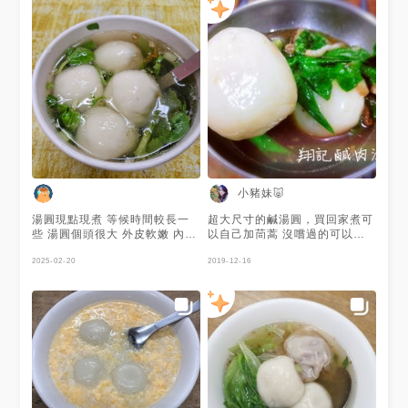
小豬妹🐷
湯圓現點現煮 等候時間較長一
超大尺寸的鹹湯圓，買回家煮可
些 湯圓個頭很大 外皮軟嫩 內餡
以自己加茼蒿 沒嚐過的可以試
是豬肉是散的顆粒 味道不會太
試👍
重 又帶點胡椒味 滿不錯的
2025-02-20
2019-12-16