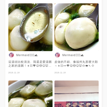
Mermaid🧜🏻‍♀️🌊
Mermaid🧜🏻‍♀️🌊
這湯頭比較清淡、我還是愛湯圓
皮做的不錯、像福州丸那麼大顆
之家的湯圓！👧🏻💖😆😍😋🐷🐽
～👧🏻👀💖😆😍😋🐷🐽🐖🍡🍲
🐖🍡🍲
2019-11-19
2019-11-19