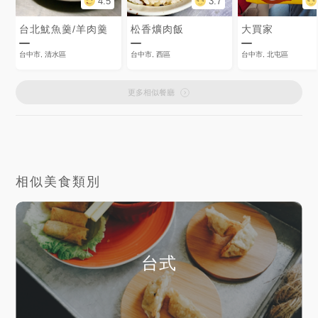
4.5
3.7
台北魷魚羹/羊肉羹
松香爌肉飯
大買家
台中市, 清水區
台中市, 西區
台中市, 北屯區
更多相似餐廳
相似美食類別
台式