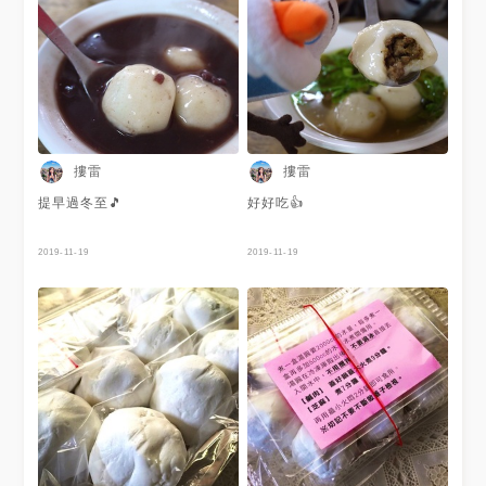
摟雷
摟雷
提早過冬至🎵
好好吃👍
2019-11-19
2019-11-19