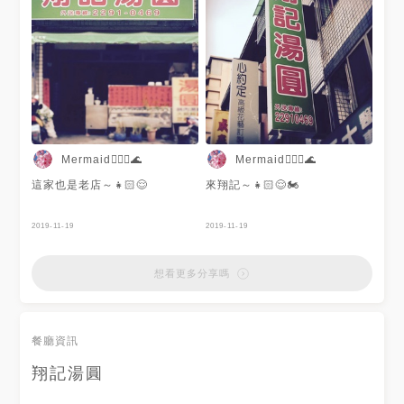
Mermaid🧜🏻‍♀️🌊
Mermaid🧜🏻‍♀️🌊
這家也是老店～👧🏻😌
來翔記～👧🏻😌🏍
2019-11-19
2019-11-19
想看更多分享嗎
餐廳資訊
翔記湯圓