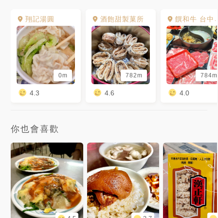
翔記湯圓
酒飽甜製菓所
饌和牛 台中二店
0m
782m
784m
4.3
4.6
4.0
你也會喜歡