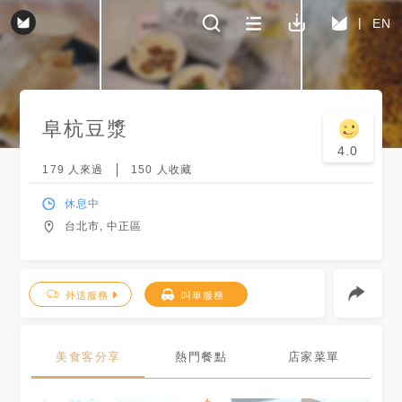
EN
阜杭豆漿
4.0
179
人來過
150
人收藏
休息中
台北市, 中正區
外送服務
叫車服務
美食客分享
熱門餐點
店家菜單