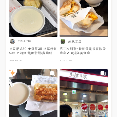
朵嵐念念
ChiaChi
🥤豆漿 $30 🍽蛋餅35 🥢厚燒餅
第二次到來~餐點還是很喜歡😋
$35 🍴油條/焦糖甜餅/蘿蔔絲餅/
😊👍💕 #排隊美食😂
蔥花餅 各$30 回訪多次善島寺
站旁的阜杭豆漿 台北最有人氣
2024-03-09
2024-01-03
的早餐 也是外國人訪台必吃美
食之一 假日排隊人潮尤其多 不
過美食廣場座位也多 服務人員
動作快 建議排隊時先決定好品
項 最愛厚燒餅和豆漿 獨特餅皮
麵香十足 香酥燒餅 越嚼越香甜
加了蔥蛋滑嫩口感 更濕潤些 燒
餅非常有飽足感 豆漿濃郁好喝
微甜程度 油條也不錯 沒有油耗
味 口感香酥帶點嚼勁 不會咬不
動 配著燒餅吃真的是絕配！ 建
議避開早餐時段來排隊 #早餐 #
燒餅 #燒餅油條 #油條 #鹹豆漿