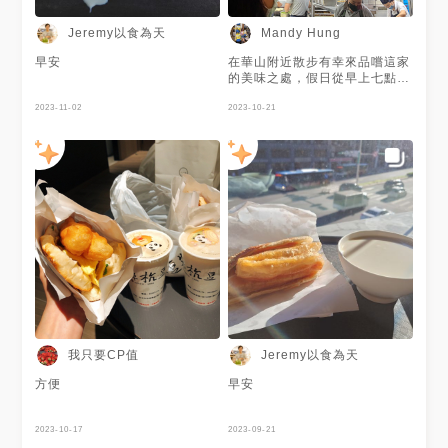
#豆漿 #厚燒餅 #米漿 #蛋餅 #
阜杭豆漿 #台北美食
Jeremy以食為天
Mandy Hung
早安
在華山附近散步有幸來品嚐這家
的美味之處，假日從早上七點半
排到九點多終於等到前面蟬聯五
2023-11-02
年米其林必比登推薦的早點店。
2023-10-21
位於華山市場的二樓上，用餐空
間寬敞，可用line pay，價格平
實，主要以油條厚薄燒餅為主
打。
我只要CP值
Jeremy以食為天
方便
早安
2023-10-17
2023-09-21