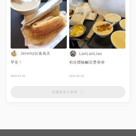
Jeremy以食為天
LanLanLiao
早安！
初次體驗鹹豆漿🤩🤩
2023-07-03
2023-06-18
想看更多分享嗎