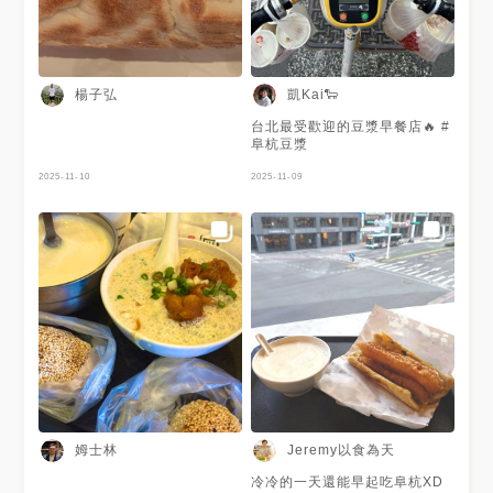
楊子弘
凱Kai🐑
台北最受歡迎的豆漿早餐店🔥 #
阜杭豆漿
2025-11-10
2025-11-09
姆士林
Jeremy以食為天
冷冷的一天還能早起吃阜杭XD