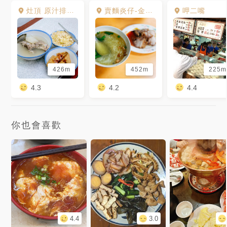
灶頂 原汁排骨湯,高麗菜飯
賣麵炎仔-金泉小吃店
呷二嘴
426m
452m
225m
4.3
4.2
4.4
你也會喜歡
4.4
3.0