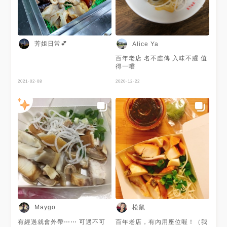
芳姐日常💕
Alice Ya
百年老店 名不虛傳 入味不腥 值
得一嚐
2021-02-08
2020-12-22
松鼠
Maygo
有經過就會外帶⋯⋯ 可遇不可
百年老店，有內用座位喔！（我