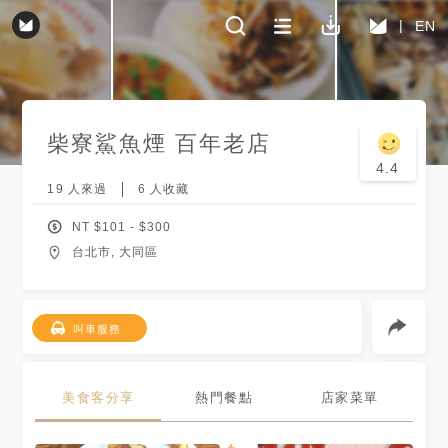
EN
柴寮鯊魚煙 百年老店
4.4
19
人來過
6
人收藏
NT $
101
- $
300
台北市, 大同區
叫車服務
美食客分享
熱門餐點
店家菜單