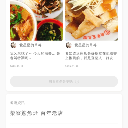
愛星星的草莓
愛星星的草莓
我又來吃了～ 今天的沾醬... 是
會知道這家店是好朋友在他臉書
老闆特調喲～
上推薦的，我是宜蘭人，好友也
是宜蘭人，一直以為宜蘭的鯊魚
2019-11-19
煙就很好吃了...懷著半信半疑的
2019-11-19
態度去吃...吃了之後果然有夠好
吃的！店家的獨門醬料非常讚！
喜歡吃鯊魚煙的別錯過喔！
想看更多分享嗎
餐廳資訊
柴寮鯊魚煙 百年老店