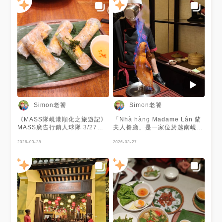
Simon老饕
Simon老饕
《MASS隊峴港順化之旅遊記》
「Nhà hàng Madame Lân 蘭
MASS廣告行銷人球隊 3/27
夫人餐廳」是一家位於越南峴港
(五) 到峴港及順化國外賽，第一
（Da Nang）的“米其林餐廳”，
晚在峴港知名的米其林餐廳
2026-03-28
以提供道地的越南料理（如越式
2026-03-27
「Nhà hàng Madame Lân 蘭
春捲、會安麵等）和古色古香的
夫人餐廳」吃晚餐，這家餐廳以
黃色法式建築風格聞名。 這道
提供道地的越南料理和古色古香
訂價百萬越南盾的“火焰烤鴨”一
的黃色法式建築風格成為網紅餐
定要嚐嚐！🤤👍👍👍 #越南 #峴
廳，我來分享一下我們點的“兩
港 #Nhà hàng Madame Lân
百萬套餐”的內容。 #越南 #峴
#蘭夫人餐廳 #火焰烤鴨
港 #Nhà hàng Madame Lân
#MASS #廣告行銷人球隊
#蘭夫人餐廳 #兩百萬套餐
#MASS #廣告行銷人球隊