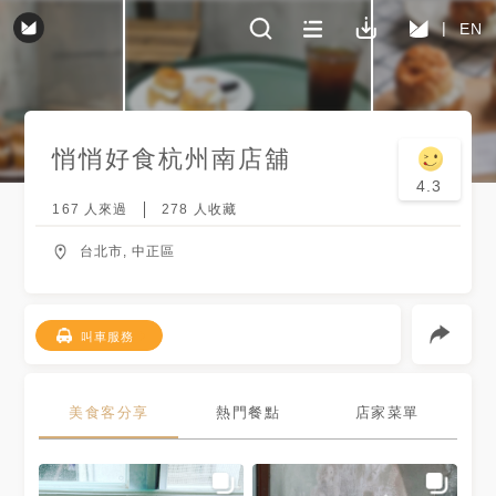
EN
悄悄好食
杭州南店舖
4.3
167
人來過
278
人收藏
台北市, 中正區
叫車服務
美食客分享
熱門餐點
店家菜單