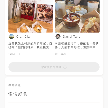
Cian Cian
Darryl Tang
這是我愛上司康的啟蒙店家，自
司康很酥脆可口，搭配著一旁的
從吃了他們的司康，我直接愛上
醬，真的非常好吃，重點中間的
司康，以前我真的吃不懂，覺得
鮮奶油，不會膩；另外的可頌烤
就是在吃麵粉，吃了他們的司康
2021-01-10
的很脆，咬下去一層一層的，甜
2021-01-03
才開始體會司康的美好，還好不
鹹合併超絕配。
是太早入坑不然應該肥到死亡了
吧～ 這家也沒什麼好說的，人
想看更多分享嗎
生司康第一名就是他了！
餐廳資訊
悄悄好食