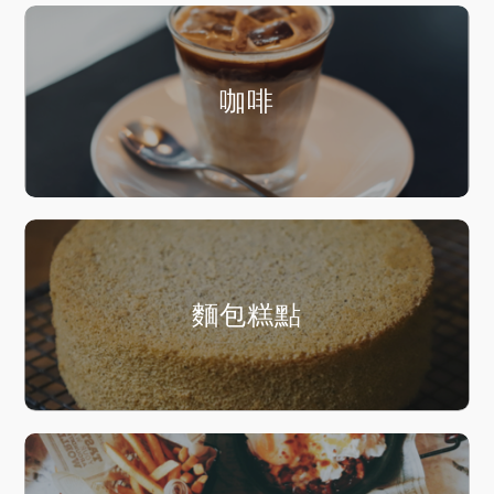
咖啡
麵包糕點