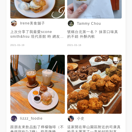
Irene美食舖子
Tammy Chou
上次分享了我最愛scone
號稱台北第一名？ 抹茶口味真
smith&hsu 現代茶館 時 網友分
的不錯 外酥內軟
享了另一家 悄悄好食 (杭州南店
舖) 所以我也找機會來了😊😊😊
2021-03-19
2021-03-16
（對吃都很認真無誤🤣） 店空
間不大 生意非常好👍 櫃台前有
滿滿的scone 比較特別是這裡
的scone有分內用、外帶價（外
帶划算很多） ☕️熱拿鐵 🥤莓果
冰茶氣泡飲 用店內自製的果醬
搭配了冰茶跟氣泡飲 喝起來好
清爽 超適合夏天的 🍪招牌芋泥
scone 🍪焦糖海鹽scone 這裡
的scone上桌時 會先切半擠上
鮮奶油 旁邊再搭配店家自製的
果醬 招牌芋泥裡頭 吃得到芋泥
芋泥口感很綿滑 不會太甜膩 佐
著鮮奶油一起吃 我很喜歡 焦糖
海鹽吃得到鹹甜交錯的口味 這
小史
lizzz_foodie
裡的scone口感 是保有濕潤度
我喜歡的那種 但我覺得裡頭有
跟朋友來飲品點了檸檬咖啡（不
這家開在華山園區附近的司康真
餡料的 可以單吃就好 不用再加
會很甜約2-3糖） 奶茶微糖 司
的是太厲害了⋯真的好吃到直接