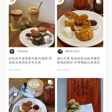
Tammy
WillChen
好吃的司康需要外酥內濕潤 而
滿分司康 配角鮮奶油跟果醬也
這家店表現的非常完美
發揮的剛好 外帶價格比較親民
2021-04-06
2021-04-05