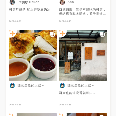
Peggy Hsueh
Ann
司康酥酥的 配上好吃鮮奶油
口感細緻，算是不錯吃的司康，
但結構有點太鬆散，叉子插進去
很容易碎掉 內用一定會附奶油
2021-04-27
和果醬，但我覺得附了這些並沒
2021-04-15
有加分很多，然而內用沒有選擇
餘地（也就是內用一定比較貴😭
😭😭 飲料不錯喝，覺得比司康
更令我印象深刻
隨意走走的大叔～
隨意走走的大叔～
司康也能這麼香鬆可口～
2021-04-11
2021-04-11