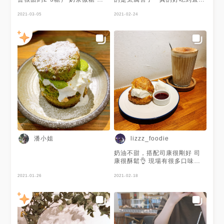
鮮奶油跟果醬就好吃 不過跟
康這次兩款除了一樣點了芋頭口
再外帶幾顆🥺 價格如下（單
smith&hsu 現代茶館相比 我還
味，另外點了錫蘭太妃胡桃。覺
2021-03-05
點）每個人都要低消一杯飲料
2021-02-24
是更喜歡smith&hsu （純粹個
得還是芋頭讚👍 下次有機會想
Oreo可可$70 泰妃鹽$60 ❗️悄悄
人口味） Smith&hsu不管單吃
來嚐嚐抹茶大司康 #善導寺站 #
夏日冰茶$130 今天點了這兩顆
或抹醬後 scone本身的口感跟
善導寺 #華山
司康我自己感覺吃起來一樣的好
風味 就是很合我胃口 依舊是我
吃⋯烤過後的司康，鬆軟的口感
的最愛🤣🤣🤣🤣 （沒有之一
加上鮮奶油以及果醬的味道簡直
啊） 悄悄好食的scone 口味很
直接上天堂，你們一定覺得這樣
多 價位上也比較便宜 而且外帶
吃起來感覺很甜，但其實不會而
更平價 個人蠻推薦想試試的朋
且非常的好吃可以一直吃下去！
友去外帶喲 也分享給喜歡
🤣🤣🥰 再來是這杯飲料直接被
scone的朋友嘿😍 ❤️悄悄好食
我愛上了⋯真的被我標為必點，
📮台北市杭州南路一段11巷4號
淡淡的檸檬香搭配上氣泡還有店
☎️（02）2341-5218 #悄悄好
家特製果醬⋯總之就是好喝到不
食 #悄悄好食杭州舖 #scone #
行🤤 整家店的氣氛還不錯而且
台北下午茶 #台北咖啡廳 #台北
空間也蠻適合拍照的！趕快找你
甜點 #台北甜點推薦
們的集美們一起去吃吃下午茶
潘小姐
lizzz_foodie
吧！🥰🥰🥰
奶油不甜，搭配司康很剛好 司
康很酥鬆👌 現場有很多口味可
以挑，大部分都有搭配果乾 怕
2021-01-26
太甜有附莓果果醬比較酸一點
2021-02-18
外帶好像比較便宜 內用低消一
杯飲品 #善導寺站 #華山