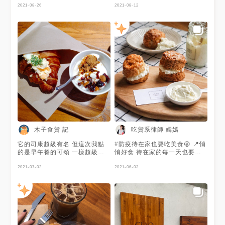
康
2021-08-26
2021-08-12
木子食貨 記
吃貨系律師 嫣嫣
它的司康超級有名 但這次我點
#防疫待在家也要吃美食😝 📍悄
的是早午餐的可頌 一樣超級好
悄好食 待在家的每一天也要很
吃😋 這個優格搭配的超剛好🙆
有儀式感 （真的可以減少煩悶
2021-07-02
感！！） 悄悄的司康大家一定
2021-06-03
不陌生 防疫期間居然也出了防
疫組合 還附一瓶鮮奶油可以自
己抹（包裝好萌💓） 組合裡面
三種口味：原味、包餡芋泥、伯
爵 第一次吃到司康裡面是有包
餡的🤣 芋泥控會喜歡，超濃郁
💜 不過我最愛還是伯爵司康，