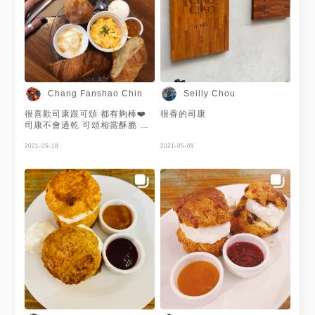
本體濃濃伯爵茶味 抹上悄悄鮮
奶油就是一份很chill的下午茶啦
☕️ #一定要吃的悄經典司康
$490 （原味牛奶x2、芋頭放鬆
x2、伯爵濃奶x2 、悄悄鮮奶油
200ml） （⚠️因為疫情期間物
流不穩定，目前有供應的組合要
詢問店家唷！） / #悄悄司康 #
Chang Fanshao Chin
Seilly Chou
司康 #下午茶 #甜點 #司康專賣
#悄悄好食 #悄悄好食杭州舖
很喜歡司康跟可頌 都有夠棒❤️
很香的司康
司康不會過乾 可頌相當酥脆 當
天搭配的杏桃醬和奶油還有優格
都超喜歡🤤 還有蛋沙拉可以配
2021-05-18
2021-05-09
鹹甜都有照顧到 很棒😗 檸檬咖
啡偏酸 我沒有到很喜歡下次可
能會點別的飲料😗