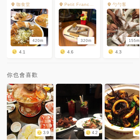
咖食堂
Petit France 小法國餐館
勺勺客
420m
320m
155m
4.1
4.6
4.3
你也會喜歡
3.9
4.2