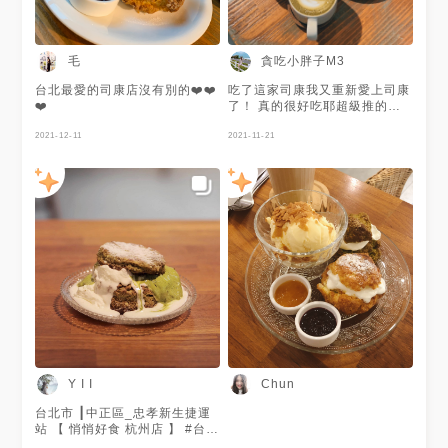
友去的時候點了6顆來吃，口味
非常多，有芋頭、抹茶、伯爵、
海鹽等等⋯這次我去吃的是伯
爵，味道很香🥰 外帶的話更便
毛
貪吃小胖子M3
宜 ☕️悄悄夏日冰茶 I NT130 很
陽光的氣泡飲，怕奶油膩的話這
台北最愛的司康店沒有別的❤️❤️
吃了這家司康我又重新愛上司康
杯相當解渴解膩～裡面還有一些
❤️
了！ 真的很好吃耶超級推的👍
果渣可以吃 ☕️悄悄鮮奶茶 I
👍👍 ◻️芋泥放鬆 ◻️榛果可可 ◻️
NT170 笑死這杯好好喝，上面
2021-12-11
抹茶 外面烤的酥酥的，配上鮮
2021-11-21
有一層奶蓋，喝了超幸福（幸福
奶油太好吃了，忍不住一口接一
肥嗎？）個人覺得是好喝的鮮奶
口！不會乾！不像一般傳統司康
茶🥰🥰 📍低消一杯飲品 📍營業
～看到照片又想去吃了！
時間：平日8:30-18:30 ｜ 假日
10:00-17:30 ｜ 週一公休 #台
北咖啡廳
Y I I
Chun
台北市 ┃中正區_忠孝新生捷運
站 【 悄悄好食 杭州店 】 #台北
美食 #台北咖啡 #悄悄好食 #司