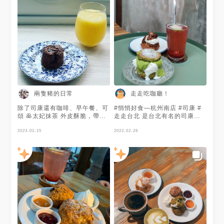
兩隻豬的日常
走走吃咖廳！
除了司康還有咖啡、早午餐、可
#悄悄好食—杭州南店 #司康 #
頌 🥞太妃抹茶 外皮酥脆，帶有
走走台北 是台北有名的司康專
濃濃的奶油香氣 現場吃有免費
賣店🥰 店裡各個年齡層都很買
加鮮奶油的服務 而且可以回烤
2023-02-15
單，平日生意就不錯了，假日更
2022-02-28
整體而言 他們家的司康我已經
要早點去免的沒位置！我週六選
來訪很多次了 我每次來都會帶
在13.到，大概14～15.都很容
一盒回去 個人非常喜歡
易客滿 🍰抹茶大司康 NT140 淋
滿抹茶醬跟奶油的大司康！等待
時間稍久，約15-25分鐘，來的
時候熱呼呼的建議早點吃掉免的
奶油融化🤤 個人覺得不是非常
驚艷的味道，抹茶味不濃，重點
在奶油身上～ 🍰Double
Scones NT160 一顆司康100
元，兩顆變160元～第二次跟朋