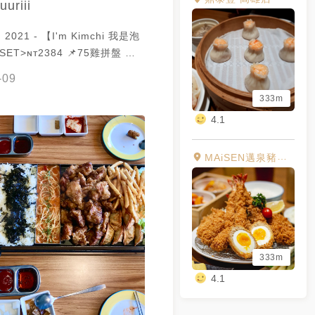
uuriii
, 2021 - 【I'm Kimchi 我是泡
ET>ɴᴛ2384 📌75雞拼盤 📌
海鮮煎餅 📌飲料×4 - 🔆營業時
-09
：30～ᴘᴍ02：00；ᴘᴍ05:30～
333m
0 - #臺灣 #高雄 #左營 #高雄美
4.1
 #Kaohsiungfood #ImKimchi
m #Instasize
MAiSEN邁泉豬排 高雄漢神巨蛋店
333m
4.1