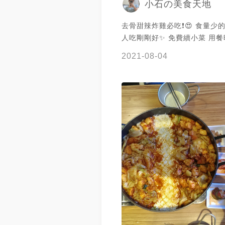
小石の美食天地
去骨甜辣炸雞必吃❗️😍 食量少
人吃剛剛好✨ 免費續小菜 用餐
鐘⏰
2021-08-04