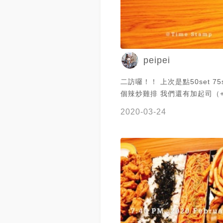
peipei
二訪囉！！ 上次是點50set 75
個辣炒雞排 我們還有加起司（+
然👍🏻👍🏻
2020-03-24