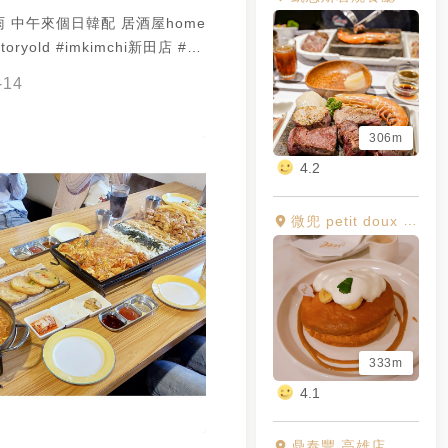
 中午來個日韓配 居酒屋home
oryold #imkimchi新田店 #韓
 #韓式年糕 #飯糰 #炸點組合
-14
306m
4.2
微兜 petit doux Café Bistro 漢神巨蛋店
333m
4.1
鼎泰豐 高雄店