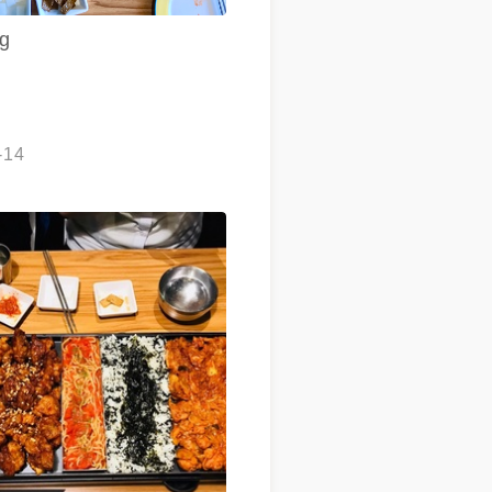
ng
-14