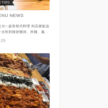
ENU NEWS
公分✨超長韓式料理 到店家點這
一次吃到辣炒雞排、炸雞、義大
苔拌飯、脆薯 完全是超豐富派對
-29
很適合大食怪來掃盤，想吃的一次