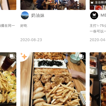
M
奶油妹
麵擺在同一
好吃
主打✨75
一份可以
利麵、海
2020-08-23
2020-04
組合🎉 
都吃到🤣 感謝 @楊宇翔 提供的美食照片
😍