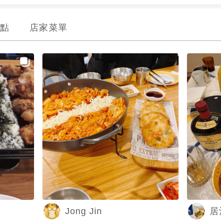
點
店家菜單
Jong Jin
居