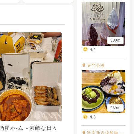
333m
4.4
東門茶樓
269m
4.3
酒屋ホ-ム～素敵な日々
凱恩斯岩燒餐廳 高雄巨蛋店