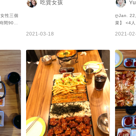
Yu
吃貨女孩
的女性三個
ღJan. 22
時間90分
菜】 <4人S
部隊鍋 📌
2021-03-18
2021-02
間：ᴀᴍ11
ᴘᴍ10:0
食 #我是泡菜 #Taiwan #Kaohsiung
#Zuoying
#Instagra