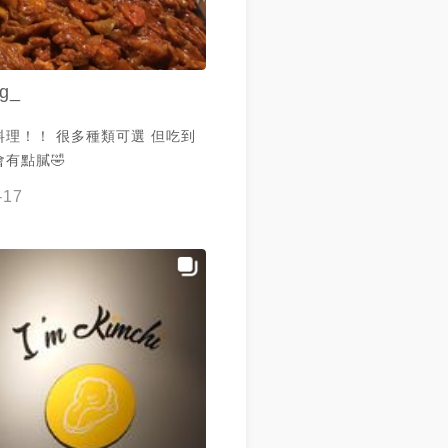
ng_
料理！！ 很多種類可選 但吃到
有點膩🤣
-17