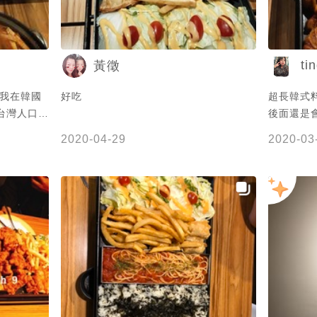
ti
黃徵
跟我在韓國
好吃
超長韓式
台灣人口味
後面還是會
2020-04-29
2020-03