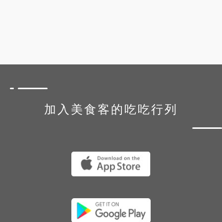
加入美食客的吃吃行列