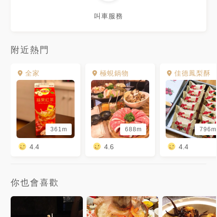
叫車服務
附近熱門
全家
極蜆鍋物
佳德鳳梨酥
361m
688m
796m
4.4
4.6
4.4
你也會喜歡