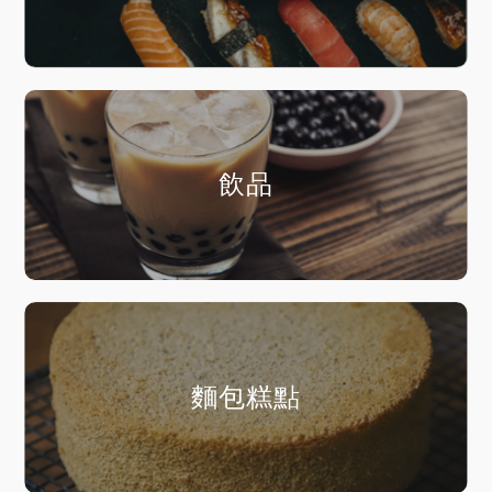
飲品
麵包糕點