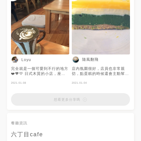
生巧克力塔🍌🍫 -抹茶提拉米蘇
🍵 -伯爵茶戚風蛋糕🍰
隨風翻飛
Loyu
完全就是一個可愛到不行的地方
店內氛圍很好，店員也非常親
❤️🧡💛 日式木質的小店，座位
切，點蛋糕的時候還會主動幫忙
有一般常見的高腳桌椅、沙發
介紹蛋糕的特色(๑>؂<๑） 大部
區、需要脱鞋的和室桌，也提供
2021-01-08
分的人都在讀書或用電腦，是一
2021-01-04
插座和WiFi ，不限時適合大家
間挺安靜的咖啡廳，很適合在這
帶本書或筆電待個悠閒下午。
邊唸書。 用餐不限時，有飲料
焙茶拿鐵上桌令人驚喜的有個超
甜點也有正餐，蛋糕以抹茶口味
想看更多分享嗎
可愛的聖誕麋鹿拉花🤎拿鐵口感
的為主。 今天點的是抹茶起司
厚實溫潤，焙茶香味充滿鼻腔，
蛋糕，抹茶味道很濃厚，滿滿的
讓人印象深刻的飲品。 六丁目
抹茶香味，不怎麽甜，偏苦，但
整體的氛圍非常讓人喜歡，雖然
越吃越順口。上面兩層是檸檬跟
餐廳資訊
生意好常常客滿卻也不會吵雜，
起司，檸檬的酸甜沖淡了一點抹
依然保持悠閒自在的感覺，店員
茶的苦味，整體配起來的味道很
六丁目cafe
也很親切可愛(｡･ω･｡)♡
特別，蠻推薦大家也點點看！