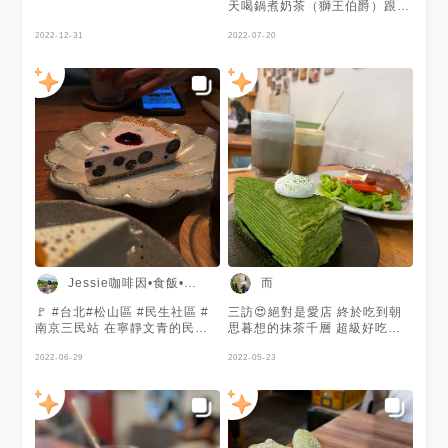
天喝鍋煮奶茶（獅王伯爵）跟炒
香料咖哩棒堡。
2022-12-31
2022-07-20
Jessie咖啡因•食飯•旅遊
而
🚩 #台北#松山區 #民生社區 #
三訪😍絕對是愛店 終於吃到朝
南京三民站 在寧靜文青的民生
思暮想的抹茶千層 超級好吃～
社區開業滿久的咖啡廳♡ 有供
果然不讓人失望 焙茶歐蕾也好
應鹹食、甜點、飲品☑️ 因為是間
2022-06-29
喝不甜 朋友點的鹹食她也很滿
2022-05-23
#不限時咖啡廳 ，所以內用環境
意 勵志要嘗遍這裡所有的品項
真的很安靜舒服‼️座位區也不會
太擁擠❕ 這次沒吃到鹹食，聽說
咖哩飯滿厲害👁‍🗨 . ✎ 雪藏優格
起士-藍莓 ʂ150 身為藍莓🫐愛