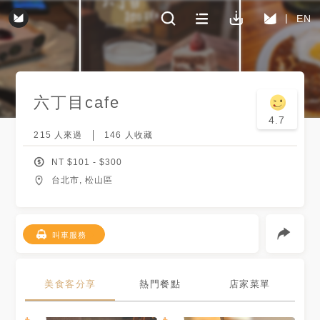
EN
六丁目cafe
4.7
215
人來過
146
人收藏
NT $
101
- $
300
台北市, 松山區
叫車服務
美食客分享
熱門餐點
店家菜單