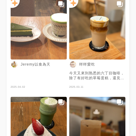
Jeremy以食為天
咩咩愛吃
今天又來到熟悉的六丁目咖啡，
除了有好吃的草莓蛋糕，還見到
一位久違的店員，看到她回歸真
2025-04-02
好；今天真是很棒的一天。
2025-03-11