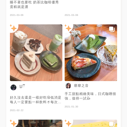
睡不著也要吃 奶茶比咖啡優秀
蛋糕就是濃
2021-03-06
2021-03-06
靡靡之音
🐷ྀི
手工甜點精緻美味，日式咖喱很
好久沒去還是一樣好吃🤤低消是
強，值得一試👍
每人一定要點一杯飲料🥤每次去
東西都會不太一樣哦~但是不管
2021-01-30
是飲料手工甜點還是正餐都超棒
2021-02-22
棒的☺️
—————————————————————
飲料是抹茶跟焙茶拿鐵👆🏻 -香蕉