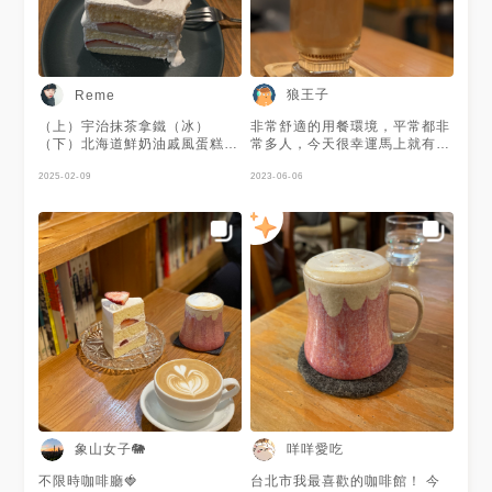
狼王子
Reme
（上）宇治抹茶拿鐵（冰）
非常舒適的用餐環境，平常都非
（下）北海道鮮奶油戚風蛋糕
常多人，今天很幸運馬上就有座
（日本熊本草莓） 有沙發椅、
位，點了一杯蜂蜜肉桂焦糖拿
舒適的環境，可以待一個下午的
2025-02-09
鐵。
2023-06-06
高人氣咖啡廳，飲料和甜點都好
吃好喝，FB會有當日菜單甜
點，拉花很強
象山女子🐘
咩咩愛吃
不限時咖啡廳🍓
台北市我最喜歡的咖啡館！ 今