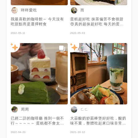
咩咩愛吃
而
我最喜歡的咖啡館～ 今天沒有
蛋糕超好吃 抹茶偏苦不會很甜
吃甜點而是選擇輕食
😍真的超抹超好吃 每天的蛋糕
都不一樣 前一天會公佈在粉專
2022-05-11
吃到的都沒有雷 環境也很舒服
2022-05-03
小小間的 絕對會回訪！
周周
ㄈㄈ
已經二訪的咖啡廳 推到一個不
大蒜酸奶炒菇棒堡好好吃，酸奶
行～～～～～ 蛋糕都不會太甜
味不重，整體吃起來口味非常
抹茶很～抹 好吃
搭，配上手刷抹茶拿鐵，吃得出
2022-04-23
整體的用心，會再回訪！
2021-10-12