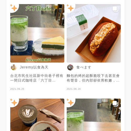
Jeremy以食為天
食べます
台北市民生社區新中街巷子裡有
麵包的烤的超酥脆咬下去甚至會
一間日式咖啡店「六丁目
有聲音，但內部卻依舊軟嫩，紮
cafe」， 是在民生社區很受好
實卻依然有些許的空氣感 是我
評的甜點店兼咖啡店之一。 這
2021-06-25
目前最喜歡的堡類麵包 黑胡椒
2021-06-16
家的手作甜點、茶飲和咖啡水準
蛋沙拉鹹香，蛋白丁口感q彈，
都很棒， 其中抹茶甜點和飲品
拌入蛋黃的美乃滋味道濃郁卻不
也都很受抹茶控們好評。 我在
膩 讓人吃的心滿意足，意猶未
4/16那天造訪時， 品嘗了這家
盡的蛋沙拉堡 其他的堡類想必
的2.5倍濃抹茶生乳酪蛋糕， 是
也是無比的美味
我吃過最濃的抹茶生乳酪。 店
裡充滿濃濃的日本風情， 氣氛
相當溫馨愜意， 有提供WiFi和