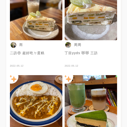
好者，有藍莓就先點❗️這個切面
真的太美了〰️整快優格起士甜度
非常剛好〰️配上酸酸的藍莓真的
絕配💕 ✎ 芒果馬士卡彭塔 ʂ160
芒果季到了，看到芒果絕對有要
先點來吃🤤也是甜度超級剛好的
一塊♡ 奶油甜度不會太高下層
酥軟❗️ ✎ 沖繩黑糖牛奶 ʂ150 平
常有咖啡就不會點其他飲品，牛
奶系列飲品絕不點，有黑糖絕不
而
周周
點🤣但是這杯真的打破我對黑糖
牛奶的印象〰️完全沒有想像中的
二訪😍 超好吃ㄉ蛋糕
丁目yyds 😻😻 三訪
甜❗️整杯超順口‼️完全攻陷我這種
非螞蟻人了💕 ✎ 美式 ʂ130 應
該是中淺焙的豆，不會太酸也不
2022-05-12
2022-05-12
會太苦！是我喜歡的味道〰️畢竟
甜點標配一杯美式啊🥹 / 🔍 六
丁目 cafe ➡️
@rokucyomecafe 🔸內用低消
每人一杯飲品 🔸無訂位 🈺️
12:00～21:00 - - -
#JSfoodiemap☕️🍽 #不是在咖
啡廳就是在跑咖的路上 #台北咖
啡廳#台北甜點#台北下午茶#台
北美食#台北美食推薦#松山區
美食#咖啡廳