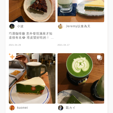
插座而且沒有用餐時間限制，
在這家一邊享用甜點和飲品一邊
用筆電很方便。 期盼還能有機
會再到民生社區， 再到「六丁
目cafe」品嘗其他款抹茶甜點和
其他飲品。 完整圖文：
https://jeremyfoodie.tw/blog/post/230667766
小波
Jeremy以食為天
六丁目cafe 地址：台北市松山
區新中街6巷7號 鄰近捷運站：
巧遇咖啡廳 意外發現滿座才知
台北捷運松山新店線G18南京三
道很有名😂 塔皮蠻好吃的！ #
民站 電話：(02) 2761-5510
台北
營業時間：星期一~四、日
2021-04-29
2021-04-17
12:00~21:00；星期五、六
12:00~22:00 大家在IG上也一
起來追蹤「Jeremy以食為天」
吧！
https://www.instagram.com/jeremy_foodie/
#六丁目cafe #咖啡 #咖啡廳 #
茶飲 #甜點 #手作甜點 #抹茶 #
抹茶控 #Matcha #丸久小山園
#濃抹茶生乳酪蛋糕 #丸久小山
園若竹手刷抹茶卡布 #抹茶戚風
蛋糕 #Jeremy在台北市
#Jeremy吃抹茶 #台北美食 #台
北甜點 #台北抹茶 #台北咖啡廳
#台北市 #松山區 #新中街 #民
生社區 #捷運南京三民站
凱カイ
kuonei