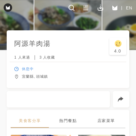
EN
阿源羊肉湯
4.0
1
人來過
3
人收藏
休息中
宜蘭縣, 頭城鎮
美食客分享
熱門餐點
店家菜單