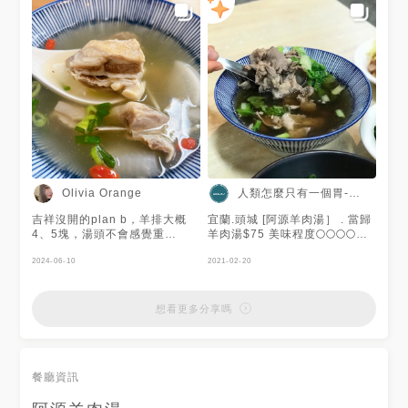
人類怎麼只有一個胃-ㄋㄋ吃
Olivia Orange
吉祥沒開的plan b，羊排大概
宜蘭.頭城 [阿源羊肉湯］ . 當歸
4、5塊，湯頭不會感覺重
羊肉湯$75 美味程度🌕🌕🌕🌕🌕
MSG，還不錯！
羊肉片口感軟嫩略有嚼勁 超級
2024-06-10
好吃 吃起來完全沒有騷味或腥
2021-02-20
味💯 湯頭裡面有放一些枸杞 當
歸的味道較淡 枸杞的香氣比較
重 喝起來很溫和 略為偏甜 非常
想看更多分享嗎
好喝👍 羊肉給得很大方 而且湯
還可以續 . 蔥油乾麵$50 美味程
度🌕🌕🌕🌕🌗 麵條吃起來略有嚼
勁 不過醬汁的口味比較不像蔥
餐廳資訊
油拌麵 醬香味比較濃 蔥油比較
淡 但還是很不錯吃的😋 溏心蛋