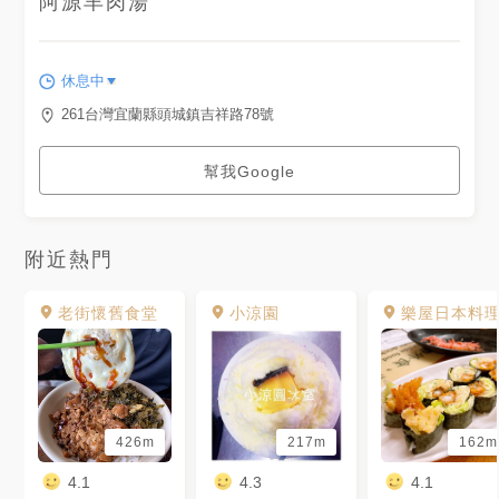
阿源羊肉湯
的溏心煮得剛剛好 鹹度也非常
剛好 真的好吃 . 豬頭皮$30 美
味程度🌕🌕🌕🌕🌗 豬頭皮是用煙
燻的 味道剛剛好 上桌前應該有
先稍微燙一下 吃起來不會那麼
休息中
油跟鹹 沾上醬油膏再搭配薑絲
去膩 真的非常好吃🤤 . 燙青菜
261台灣宜蘭縣頭城鎮吉祥路78號
$30 美味程度🌕🌕🌕🌕🌗 吃起來
像是山菠菜🤔 . 這家真的超好吃
的 真心大推❗️ 而且店內的裝潢有
幫我Google
別於傳統的麵店 整體乾淨明亮
位置也都很寬敞 價格上來說 cp
值也蠻高的 來頭城的人一定要
來吃吃這一家！
___________________________
附近熱門
📍地址:宜蘭縣頭城鎮吉祥路78
號 ☎️電話:(03)977-9010 😍推
薦:🌕🌕🌕🌕🌗 💰cp值:🌕🌕🌕🌕🌘
老街懷舊食堂
小涼園
樂屋日本料
⏰時間:11:00~14:00、
17:00~20:00(週三四公休) . #
台灣 #宜蘭 #宜蘭美食 #頭城 #
頭城美食 #頭城必吃 #阿源羊肉
湯 #羊肉湯 #羊肉 #當歸羊肉湯
#相機食先 #相機先食 #美食 #
食 #吃 #ㄋㄋ吃 #ㄋㄋ吃宜蘭
426m
217m
162m
#taiwan #taiwanfood #taipei
#taipeifood #food #foodie
4.1
4.3
4.1
#popyummy #eatfat_food