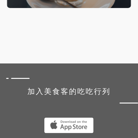
加入美食客的吃吃行列