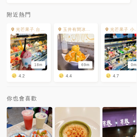
附近熱門
光芒果子.台灣 小旅行 Sunny Mango Italian Gelato 玉井商圈門市
玉井有間冰舖芒果冰
光芒果子 小旅行 義大利冰淇淋 Sunny Mango Gelato
18m
69m
0m
4.2
4.4
4.7
你也會喜歡