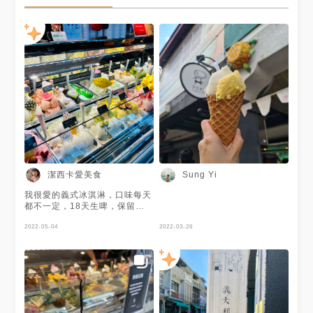
潔西卡愛美食
Sung Yi
我很愛的義式冰淇淋，口味每天
都不一定，18天生啤，保留啤
酒微苦及麥香，卻沒有酒精感，
玫瑰荔香，充滿少女的味道。
2022-05-04
2022-03-26