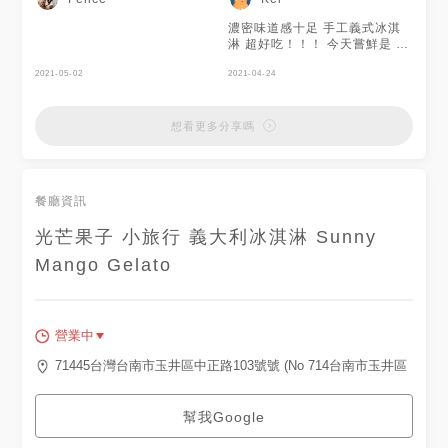
濃密味道感十足 手工義式冰淇
淋 超好吃！！！ 今天嘗鮮是 北
海道奶油乳酪冰淇淋 西瓜牛奶
2021-05-02
冰淇淋 鳳梨冰淇淋 噢！！還有
2021-04-24
蛋黃酥口味的喔😄😄
想看更多分享嗎
餐廳資訊
光芒果子 小旅行 義大利冰淇淋 Sunny
Mango Gelato
營業中
71445台灣台南市玉井區中正路103號號 (No 714台南市玉井區
幫我Google