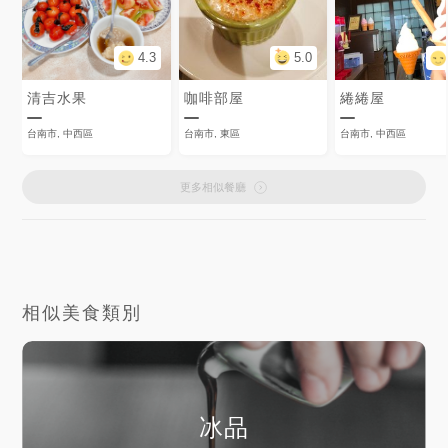
4.3
5.0
清吉水果
咖啡部屋
綣綣屋
台南市, 中西區
台南市, 東區
台南市, 中西區
更多相似餐廳
相似美食類別
冰品