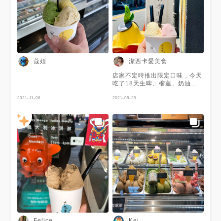
蔻妞
潔西卡愛美食
店家不定時推出限定口味，今天
吃了18天生啤、榴蓮、奶油威
士忌、荔枝玫瑰、威士忌生巧克
2021-11-06
力，口味都不錯，生啤口味還保
2021-08-29
留著生啤酒獨特的苦味，榴蓮真
的超級濃，榴蓮愛好者會非常
愛。每種口味都有個共通點就是
濃。
Felice
Kei