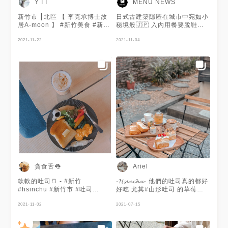
Y I I
MENU NEWS
新竹市 ┃北區 【 李克承博士故
日式古建築隱匿在城市中宛如小
居A-moon 】 #新竹美食 #新竹
秘境般🇯🇵 入內用餐要脫鞋穿
咖啡
襪哦🧦 必點可愛100%山形吐司
2021-11-22
⛰️ 有五種鹹甜口味且一份可任
2021-11-04
選兩種呦😍 手作吐司的外皮酥
脆🍞 一口咬下便嚐得到內部綿
密鬆軟的口感😋 季節水果三明
治也是這裡的必點品項🥪 謝謝
@大嬸愛美食 提供美照🧡
貪食舌👅
Ariel
軟軟的吐司🍞 - #新竹
·𝓗𝓼𝓲𝓷𝓬𝓱𝓾· 他們的吐司真的都好
#hsinchu #新竹市 #吐司
好吃 尤其#山形吐司 的草莓乳
#bread
酪♡整個愛上 平日下午人潮也
2021-11-02
是#絡繹不絕 排不到室內 室外
2021-07-15
拍起來也是很可以的
𝟸𝟶𝟸𝟷·𝟶𝟸·𝟶𝟻 ▫️#可愛100%山