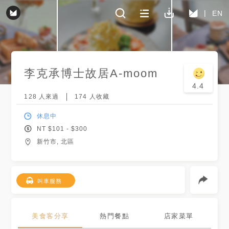
EN
李克承博士故居A-moom
4.4
128
人來過
174
人收藏
休息中
NT $
101
- $
300
新竹市, 北區
叫車服務
美食客分享
熱門餐點
店家菜單