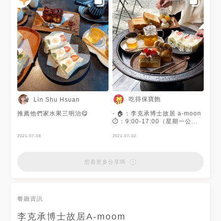
形吐司 ᵀᵂᴰ180 #草莓乳酪#香
蕉卡士達 ▫️#微熱生吐司 ᵀᵂᴰ160
#焦糖布蕾 ▫️#焦糖拿鐵 ᵀᵂᴰ160
▫️#柚香落花 ᵀᵂᴰ200
···········································
💙#李克承博士故居#Amoom 📍
新竹市北區勝利路199號 ⏰
9:00-17:00(週一公休) ☎️ 03
522 0352 #新竹#Zhubei#新竹
美食#新竹下午茶
吃得保寶飽
Lin Shu Hsuan
推薦他們家水果三明治😋
- 🏠：李克承博士故居 a-moon
⏱：9:00-17:00（星期一公
休） ☎️：03-522-0352 📬：新
2021-07-08
竹市北區勝利路199號 🚇：無 -
2021-07-02
✏️這間日式古蹟咖啡廳是我目前
去過所有☕️廳裡最最最喜歡的一
間了！一踏進院子裡彷彿一秒來
想看更多分享嗎
到日本🇯🇵🇯🇵而且餐點也非常
驚艷又好吃😍😍在這邊就不私藏
介紹給大家～ - ☕️低消一杯飲品/
☕️不限時 ☑️適合聊天聚餐、辦
餐廳資訊
公/❌不適合讀書 - 🔶可愛100%
山形吐司 NT$：180 🌕🌕🌕🌕🌗
李克承博士故居A-moom
（4.6/5） 我們選擇的香蕉卡士