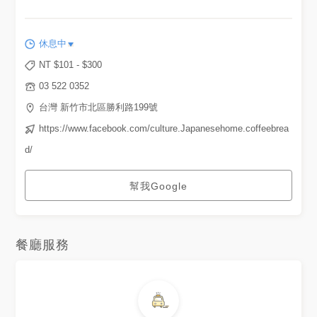
達和草莓乳酪口味！ 先大讚他
們家的手作吐司真的超級好吃😍
😍 外皮酥脆但一咬下去進入一
個綿密鬆軟又細緻的世界 一口
休息中
一口越嚼越香而且口感挺濕潤非
常順口 配上上層的香蕉和草莓
NT $
101
- $
300
鹹甜交錯個人真的超級喜歡 - 🔶
微熱山形生吐司 NT$：160 🌕🌕
03 522 0352
🌕🌕🌗 （4.6/5） 我們選擇生乳
酪口味！ 用精心製作的抹醬小
台灣 新竹市北區勝利路199號
包裹與水果盆 塗抹在微烤過後
https://www.facebook.com/culture.Japanesehome.coffeebrea
的生吐司真的超級幸福🥰🥰 內
裹口感柔軟又細緻想當的好吃👍
d/
- 🔶季節水果三明治 NT$：160
🌕🌕🌕🌕🌖（4.7/5） 店家自製
的鮮奶吐司 用柔順的鮮奶油搭
幫我Google
配當季特選新鮮水果 比起山形
吐司更為濕潤且滑順🥰🥰 冰冰
涼涼的非常過癮又好吃👍👍 - 🔶
抹茶牛奶 NT$：160 🔶可可牛
奶 NT$：160 🔶小朋友牛奶
NT$：100 🔶原味拿鐵 NT$：
餐廳服務
140 🔶暖陽之冬 NT$：200 暖
陽之冬由新鮮薄荷和蜜香紅茶，
加入鳳梨丁和芒果醬 如同其名
在寒冬中也能吃到盛夏果實的回
甘滋味😋😋 其他飲品就是中規
中矩般的好喝不再另行贅述 - 🔶