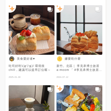
美食愛好者♥
娜要吃什麼
吐司好吃\(≧▽≦)/ 環境很
新竹。北區｜ 李克承博士故居
chill，建議可以提早訂位喔～
a-moom 「 #李克承博士故居
」保留獨有的日式木頭建築外
2025-01-30
觀，隱身在巷弄內，如果沒有仔
2024-07-12
細看可能就因此錯過入口了。主
打微熱山形生吐司，餐點的選項
雖然不多，但是每個都很好吃!!!
早午餐都會有吐司搭配 #蘑菇白
濃湯時蔬 這道濃湯份量很夠也
很濃郁鮮甜 搭配的厚片吐司塗
上了大蒜奶油 真的是一口接一
口直接吃完 貼心的是吃不夠還