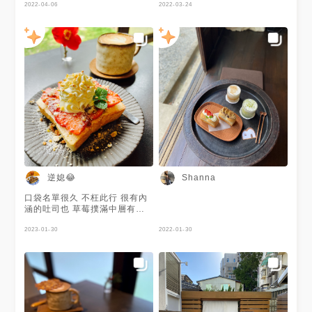
2022-04-06
2022-03-24
逆媳😂
Shanna
口袋名單很久 不枉此行 很有內
涵的吐司也 草莓撲滿中層有奶
酥香氣 上層有乳酪奶油可沾 乳
酪上還有蕎麥碎粒堅果碎粒 整
2023-01-30
2022-01-30
體吃起來滿滿幸福 只是餐點製
作有點久就是了 好東西值得等
待😊❤️❤️ #地方媽媽的吐司名單