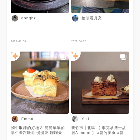
抬頭看月亮
donghz ___
2022-07-09
2022-04-26
Emma
Y I I
鬧中取靜的好地方 簡簡單單的
新竹市 ┃北區 【 李克承博士故
早午餐跟吐司 慢慢吃 聊聊天 很
居A-moon 】 #新竹美食 #新竹
舒服😌
咖啡