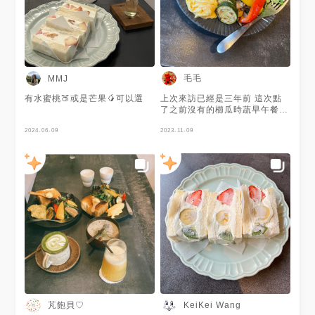
可以再續一片 (不要猶豫就是續
下去） #可愛100%山形吐司 選
了香蕉卡士達＋草莓乳酪 香蕉
卡士達比較特別的是配了伯爵茶
的鮮奶油 滿少見的搭配也意外
合拍 #大人口味焦糖布丁 會附
上一小杯的濃縮咖啡 布丁邊灑
毛毛
MMJ
上的餅乾屑 讓整體口感更有豐
富 我自己也是滿喜歡的 雖然 李
有水蜜桃🍑或是芒果🥭可以選
上次來訪已經是三年前 這次點
克承 已經算是新竹名店了 但這
了之前沒有的櫛瓜時蔬早午餐
次來吃還是覺得 非常值得推薦
生吐司烤好酥酥的很好吃🥰 店
給大家 🔰 蘑菇白濃湯時蔬
2024-06-09
員有貼心說明吐司上的奶油不夠
2023-11-09
_______ $350 🔰 櫛瓜時蔬
的話旁邊還有可以自己添加 櫛
_____________ $260 🔰 可
瓜有加上起司去烤過很香 但櫛
愛100%山形吐司 ____ $180
瓜和菇菇不知道是事先調理好還
🔰 大人口味焦糖布丁 _____
是冷得太快(?)，和吐司、嫩蛋
$180 🔰 蘋果泡泡
相比偏冰冷有點小可惜🥲🥲
_____________ $200 🔰 橙
香蜜桃 _____________ $200
//////////////////////// 店家資訊
////////////////////////
@a_moom_coffee 📍 地址：
新竹市北區勝利路199號 ⏰ 營
業時間Sun - Tue 09:00–
17:00 (週一公休） #娜要吃什
麼 #新竹 #新竹景點 #新竹咖啡
廳 #新竹甜點 #新竹早午餐 #老
芃飽貝♡
KeiKei Wang
宅咖啡廳 #古蹟咖啡廳