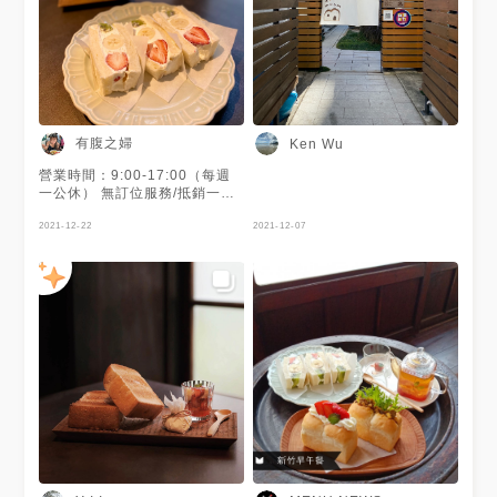
有腹之婦
Ken Wu
營業時間：9:00-17:00（每週
一公休） 無訂位服務/抵銷一杯
飲品/假日用餐時間2小時 除導
盲犬外，禁止寵物進入 入內需
2021-12-22
2021-12-07
著襪/店內可購買 （適合拍照的
店）