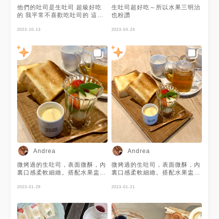
#hsinchu #hainchucafe
他們的吐司是生吐司 超級好吃
生吐司超好吃～所以水果三明治
#cafe #coffeeshop #brunch
的 我平常不喜歡吃吐司的 這家
也粉讚
#toast
有讓我驚艷到 我的吐司早午餐
整個都超級好吃 還有我好喜歡
2023-10-13
2023-04-24
吃的櫛瓜 吃完還意猶未盡又再
加點草莓生吐司 真的讓我回味
無窮啊(*ﾟ▽ﾟ*) 真的很值得來吃
雖然價位不是很可愛啦
Andrea
Andrea
微烤過的生吐司，表面微酥，內
微烤過的生吐司，表面微酥，內
裏口感柔軟細緻。搭配水果盅與
裏口感柔軟細緻。搭配水果盅與
焦糖布丁
焦糖布丁
2023-01-29
2023-01-21