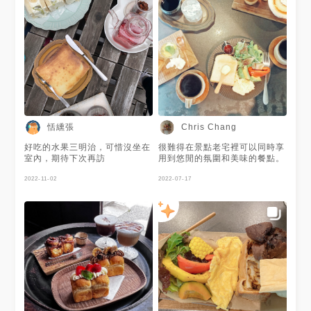
恬纁張
Chris Chang
好吃的水果三明治，可惜沒坐在
很難得在景點老宅裡可以同時享
室內，期待下次再訪
用到悠閒的氛圍和美味的餐點。
2022-11-02
2022-07-17