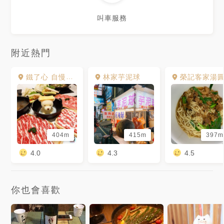
裝潢環境 🌕🌕🌕🌕🌖 （4.7/5）
我真的超級喜歡這種日式咖啡廳
叫車服務
的裝潢🇯🇵 要先脫鞋進入室
內，踩著木質地板還有榻榻米
外面是日式庭院採光非常良好
在裡面用餐有種非常愜意的慵懶
氛圍 真的是城市中的世外桃源
附近熱門
🌸🌸 大推特推這間特別的日式
古蹟咖啡廳☕️☕️ - 分類🔍：#吃
得保寶飽in新竹 - #李克承博士
鐵了心 自慢鍋物
林家芋泥球
榮記客家湯
故居 #新竹咖啡廳 #新竹蛋糕 #
新竹美食 #新竹午餐 #新竹晚餐
#新竹下午茶 #北區美食 #新竹
美食推薦 #新竹好吃 #新竹吐司
#新竹 #新竹必吃 #新竹美食地
圖 #新竹甜點 #popyummy新竹
#新竹日式 #hsinchu
404m
415m
397m
#hsinchufood #北區 #北區必
吃 #新竹市 #新竹咖啡 #新竹水
4.0
4.3
4.5
果 #新竹甜食 #新竹美食系列 #
新竹市美食
你也會喜歡