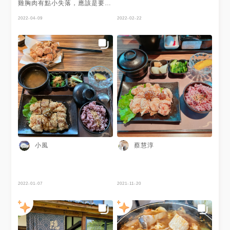
雞胸肉有點小失落，應該是要給
雞腿肉吧！，這裡沒啥風景，但
好停車，自助取用但要付服務費
2022-04-09
2022-02-22
喔！
小風
蔡慧淳
2022-01-07
2021-11-20