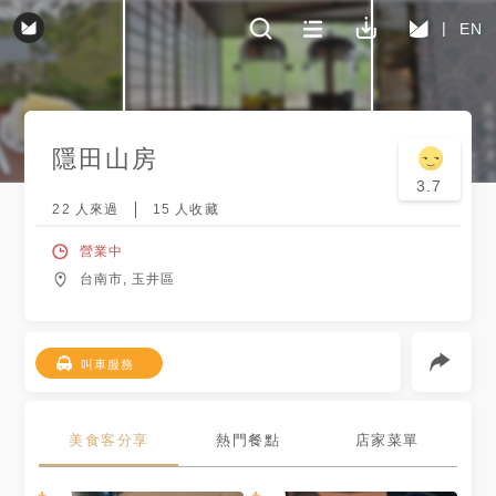
EN
隱田山房
3.7
22
人來過
15
人收藏
營業中
台南市, 玉井區
叫車服務
美食客分享
熱門餐點
店家菜單