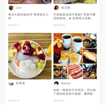
侯文晴
Leo
泰式火鍋有點好吃 整個很合口
牛奶鍋是蒜頭牛奶鍋‼️ 而泰式椰
胃
香鍋很辣。🔥 如果來白色教堂
不想花大錢吃懷石料理的話，
2020-11-17
可以考慮來這間吃吃看✅
2020-04-29
吳禺寬
Remiii
怕點一種會有不好吃的，所以點
了豬肉的原味什錦鍋、鹽烤鯖
魚、紫蘇梅雞排均分一下風險，
2020-02-05
吃完發現套餐是火鍋湯好喝，料
2019-11-21