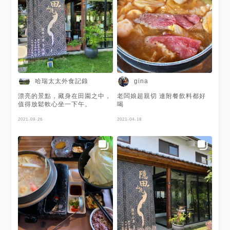
哈瑞太太外食記錄
gina
漂亮的景點，藏身在田園之中，
老闆娘超親切 連附餐飲料都好
值得放鬆軟心坐一下午。
喝
2021-09-26
2021-04-18