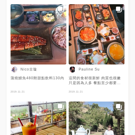
不多，基本的蔬菜，特別的是裡
面有白木耳，雞排太厚對於不嗜
肉的我負擔很大，吃鯖魚的話倒
是比較好下嚥，鹽撒的也均勻，
烤的技術很好，還保持著鮮味與
柔嫩的肉質。搭配的小菜我只喜
歡茄子跟胡椒毛豆，另一款是綜
合拌炒的有芹菜、紅蘿蔔絲、木
耳、海帶。 - 餐點都是點套餐的
所以有附130元的飲料、50元的
甜點，選了阿里山茗茶、蕎麥烏
龍、招牌桔茶，桔茶裡面有芭
樂、火龍果、蘋果、柳橙、金桔
與紅茶，比較像是水果茶，而且
蠻像市售泰山水果茶的氣味，蕎
Nico古璇
Pauline Su
麥烏龍我不懂裡面為何要加薄
荷，阿里山茗茶很香，茶味個人
蒲燒鰻魚480附甜點飲料130內
這間的食材很新鮮 肉質也很嫩
滿喜歡的，可能整體來說比較純
只是因為人多 餐點至少都要等
粹吧？ - 甜點是奶酪，上面是芒
個20-30分以上 他的飯後甜點芒
果醬，裡面吃的到果肉跟纖維，
2019-11-21
果奶酪超級好吃😚
2019-11-21
吃著吃著覺得蠻像塑膠湯匙的塑
膠線絲的(΄◉ ω ◉｀)... // 洗手
間很貼心，裡面有牙籤、梳子、
衛生棉，臨時沒帶可以應急！