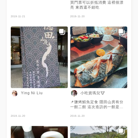
買門票可以折抵消費 這裡很漂
亮 東西還不錯吃
2019-11-21
2019-11-20
小吃貨瑪兒🐮
Ying Ni Liu
📌鹽烤鯖魚定食 隱田山房有分
一館二館 這次造訪的一館是最
接近白色教堂景點 館內有濃濃
2019-11-20
日本味的榻榻米坐區也有椅子坐
2019-11-20
區 一館有提供高爾夫接駁車到
二館用餐 二館的景色是一大片
落地窗可看景色 菜色餐點也與
一館有些微不同，都各有特色