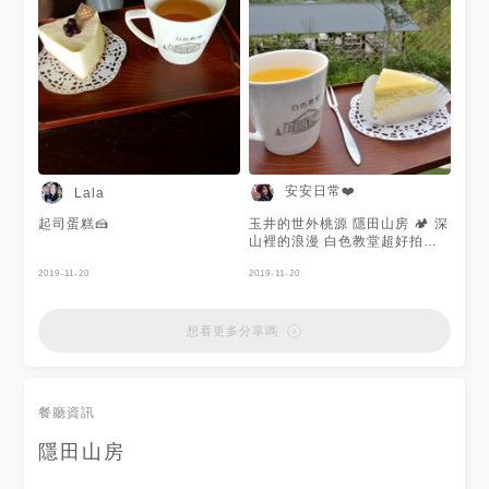
鹽烤鯖魚的肉質細緻烤得恰到好
處 魚肉新鮮且肉很厚實男生也
吃得飽 推薦給喜歡吃魚魚的吃
貨們👍👍 #隱田山房一館 📍台
南市玉井區層林里10號 📞06-
5749699 ⏰11:00-20:00（週
一公休） 💲叁佰捌拾元
安安日常❤️
Lala
起司蛋糕🍰
玉井的世外桃源 隱田山房 🏕 深
山裡的浪漫 白色教堂超好拍⛪️
電話預約才吃得到的三千院懷石
2019-11-20
料理🤤 這裡還可以野餐👒～泡
2019-11-20
茶 遛小孩&毛小孩 環境規劃完
善 綠意盎然圍繞 真的可以淨化
心靈 😅還有人準備回家的時候
想看更多分享嗎
雀躍的倒車撞到別人 還好人車
平安 車主也不計較~ 真是萬幸!!
🎫門票 / $150人 🍮 黑糖布丁
$35 🥛 手作奶酪 $60 🍰 下午
餐廳資訊
茶套餐 $220 飲料無限暢飲 (白
色馬克杯可帶回家作紀念)
隱田山房
🔗https://iu0302.pixnet.net/blog/