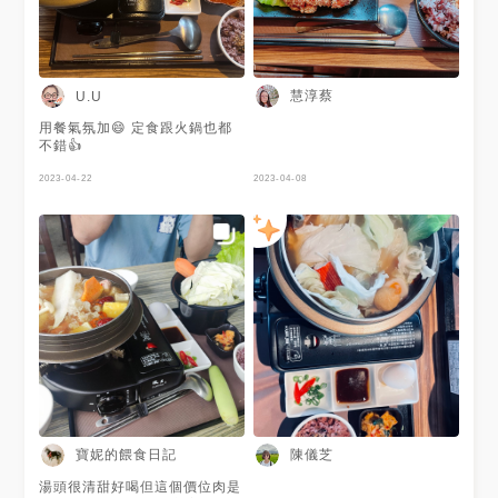
慧淳蔡
U.U
用餐氣氛加😄 定食跟火鍋也都
不錯👍
2023-04-22
2023-04-08
寶妮的餵食日記
陳儀芝
湯頭很清甜好喝但這個價位肉是