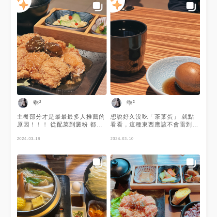
乖²
乖²
主餐部分才是最最最多人推薦的
想說好久沒吃「茶葉蛋」 就點
原因！！！ 從配菜到澱粉 都主
看看，這種東西應該不會雷到哪
打一個健康又家常的路線。
去吧？ 但！ 超好吃啊！ 好想外
2024-03-18
帶幾顆回家啊！
2024-03-10