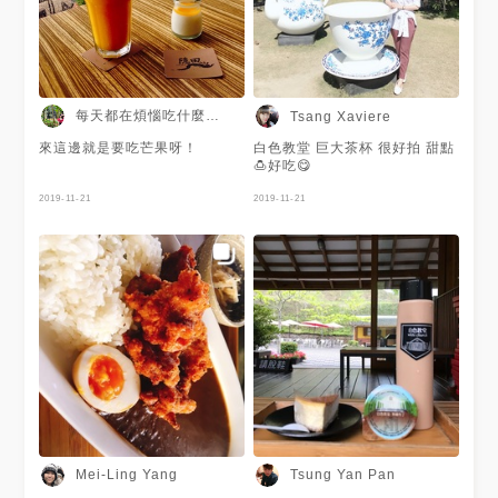
每天都在煩惱吃什麼好的小資女
Tsang Xaviere
來這邊就是要吃芒果呀！
白色教堂 巨大茶杯 很好拍 甜點
🍮好吃😋
2019-11-21
2019-11-21
Mei-Ling Yang
Tsung Yan Pan