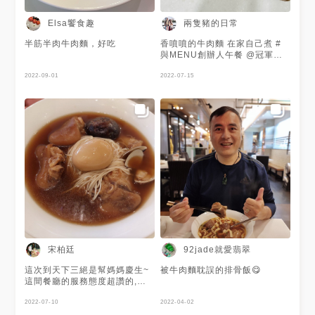
Elsa饗食趣
兩隻豬的日常
半筋半肉牛肉麵，好吃
香噴噴的牛肉麵 在家自己煮 #
與MENU創辦人午餐 @冠軍王
我愛你！最想抽到MENU限量巧
2022-09-01
克力 @wang Carol @幸珠 #七
2022-07-15
夕進攻甜蜜助攻
宋柏廷
92jade就愛翡翠
這次到天下三絕是幫媽媽慶生~
被牛肉麵耽誤的排骨飯😋
這間餐廳的服務態度超讚的,這
裡你只要填寫你的一些基本資
料,和生日在那個月就會有卡片
2022-07-10
2022-04-02