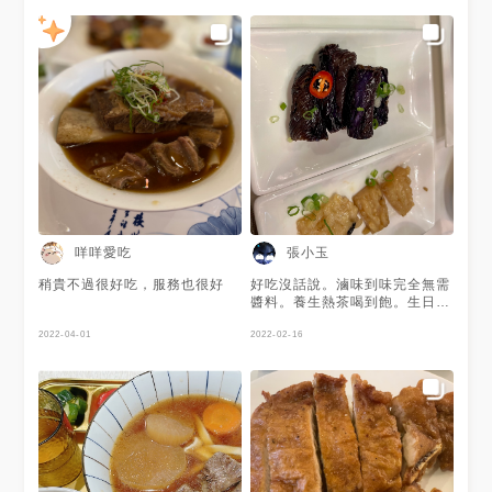
寄到你家,可以招待到一份壽麵
喔~~~
咩咩愛吃
張小玉
稍貴不過很好吃，服務也很好
好吃沒話說。滷味到味完全無需
醬料。養生熱茶喝到飽。生日禮
物（豬腳麵線）誠意十足，麵線
2022-04-01
也不爛糊。還有一旁的服務生為
2022-02-16
你唱著祝壽歌（店內同時播放生
日快樂歌ㄡ）。好店值得一試。
親切有禮貌的服務人員。可用電
子支付。