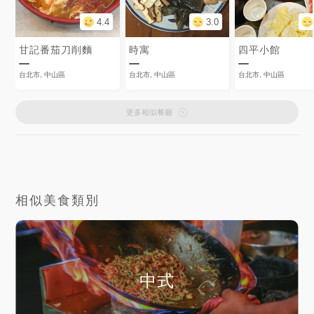
4.4
3.0
甘記番茄刀削麵
時寓
四平小館
台北市, 中山區
台北市, 中山區
台北市, 中山區
更多相似餐廳
相似美食類別
中式