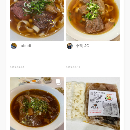
小凱 JC
laineil
2023-03-07
2023-02-14