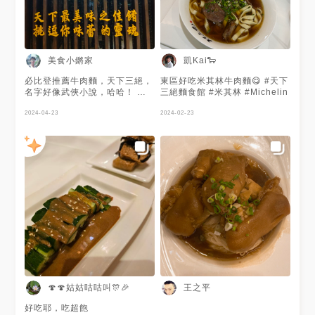
美食小鏘家
凱Kai🐑
必比登推薦牛肉麵，天下三絕，
東區好吃米其林牛肉麵😋 #天下
名字好像武俠小說，哈哈！ 寬
三絕麵食館 #米其林 #Michelin
敞明亮的用餐環境，說是麵館倒
不如比較像西餐廳。 點了店裡
2024-04-23
2024-02-23
的招牌-天下三絕牛肉麵，第一
口的口感，湯頭清澈不混濁，卻
帶著甘甜的牛肉味，加上酸菜，
口感提升一層次，再加上牛油和
辣油，又是種不一樣的口感！
牛筋、牛腱、腱心肉、牛尾，滷
得透徹且入味，入口極化，尤其
是牛尾更是其他牛肉麵店吃不到
的口感！ 還貼心附上一杯果醋
去油膩，哈！來杯果醋冰沙更
好！
🍄🍄姑姑咕咕叫🎊🎉
王之平
好吃耶，吃超飽