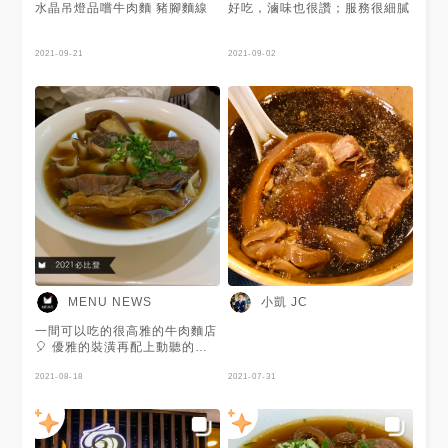
水晶吊燈品嚐牛肉麵 豬腳麵線
好吃，滷味也很讚；服務很細膩
2021-09-21
2021-09-02
小凱 JC
MENU NEWS
一間可以吃的很高雅的牛肉麵店
🎈 優雅的裝潢再配上動聽的古
典樂🎵 讓你怎麼能不陶醉🥴 天
下三絕牛肉麵✨ 選用澳洲頂級花
2021-08-18
2021-07-31
腱、美國腱子心、腱子頭等😯
內有牛尾、腱心肉、牛腱與牛筋
🐂 另外麵類有褲帶麵、家常
麵、拉麵可選擇！😉 現已開放