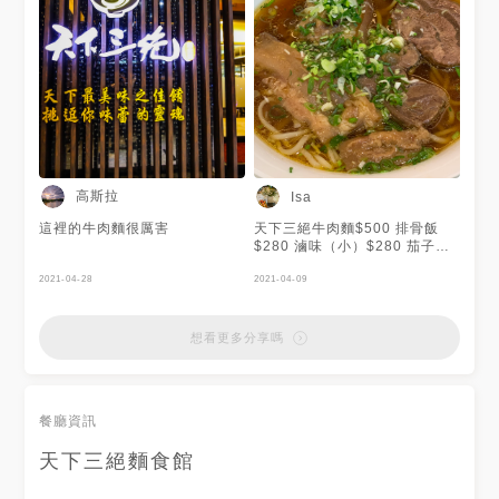
內用囉！💗 謝謝 @gtr35 提供
美照🧡
高斯拉
Isa
這裡的牛肉麵很厲害
天下三絕牛肉麵$500 排骨飯
$280 滷味（小）$280 茄子
$80 好吃😋 天下三絕牛肉麵有
2021-04-28
牛肉牛筋牛尾，他們湯頭蠻好喝
2021-04-09
👍 炸排骨好好吃 排骨飯有搭配
小菜和貢丸湯 下次來要點炸排
骨$150就好 滷味拼盤好好吃😋
想看更多分享嗎
餐廳資訊
天下三絕麵食館