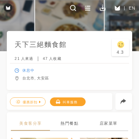
EN
天下三絕麵食館
4.3
21
人來過
47
人收藏
休息中
台北市, 大安區
優惠折扣
叫車服務
美食客分享
熱門餐點
店家菜單