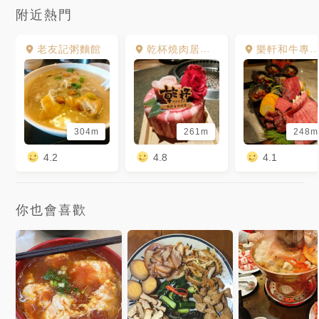
附近熱門
老友記粥麵館
乾杯燒肉居酒屋 乾杯本店
樂軒和牛專賣店
304m
261m
248m
4.2
4.8
4.1
你也會喜歡