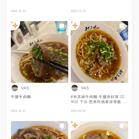
2023-12-10
2023-12-04
VAS
VAS
牛腱牛肉麵
#米其林牛肉麵 牛腱肉好厚 👍🏻
🫶🏻 下次 想來吃他家排骨飯 幾
乎看每桌都有點
2023-10-14
2023-06-26