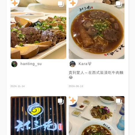
hanting_su
Kara🐻
貴到驚人～在西式裝潢吃牛肉麵
😂
2024-11-14
2024-06-13