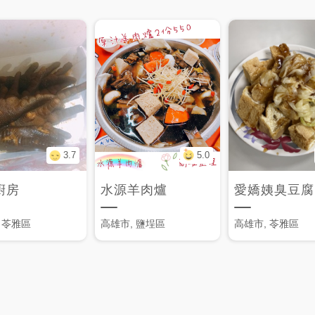
3.7
5.0
廚房
水源羊肉爐
愛嬌姨臭豆腐
 苓雅區
高雄市, 鹽埕區
高雄市, 苓雅區