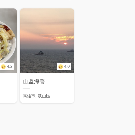
4.2
4.0
山盟海誓
高雄市, 鼓山區