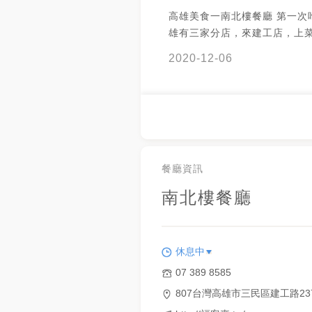
高雄美食一南北樓餐廳 第一次
雄有三家分店，來建工店，上
快，一次都來好幾道，桌上滿
2020-12-06
都蠻好吃，聚餐好去處，但說
到也沒有🤔，肥腸蠻厲害的，
招牌菜🙈，羹湯很甜，很喜歡👍
得店面不算大，且桌與桌之間
🤔，整個坐滿會有點雜亂的感
潢的不錯，然後吃到被提醒時間
個半小時？（不是該剛進去就
餐廳資訊
了？）... 後來還有道歉表示
南北樓餐廳
吃完出來，外面一堆人在等（
種合菜餐廳，我是不會現場等那麼
#家庭聚餐 #熱炒 #合菜 #台菜
休息中
07 389 8585
807台灣高雄市三民區建工路23