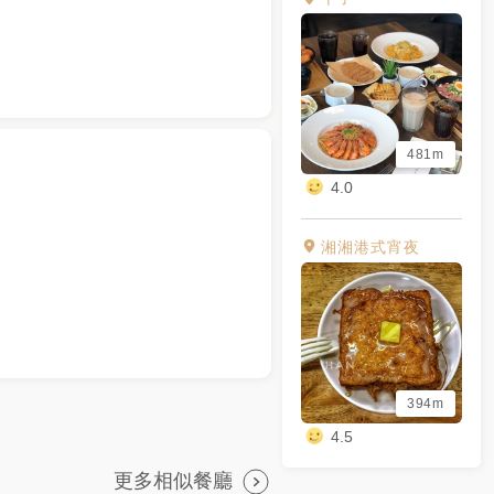
481m
4.0
湘湘港式宵夜
394m
4.5
更多相似餐廳