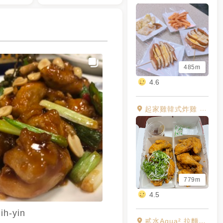
485m
4.6
起家雞韓式炸雞 三民建工店
779m
4.5
ih-yin
貳水Aqua² 拉麵の專賣店