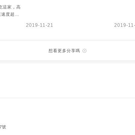
吃這家，高
菜速度超
滿滿，餐點
2019-11-21
2019-11
到要驚艷，
不知算不算
 Ps,覺
感覺有點近
想看更多分享嗎
覺，難得裝
，只能1
要說
今天比較忙，
如果要吃這
久...）
 #古色古香
7號