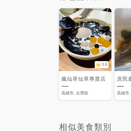
3.6
瘋仙草仙草專賣店
庶民
高雄市, 左營區
高雄市,
相似美食類別