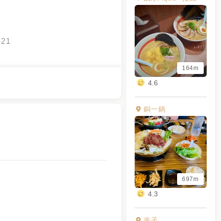
-21
164m
4.6
銅一鍋
697m
4.3
半子