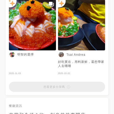
明智的選擇
Tsai Andrea
好吃實在，用料新鮮，還想帶家
人去嚐嚐
2020-11-03
2020-10-02
想看更多分享嗎
餐廳資訊