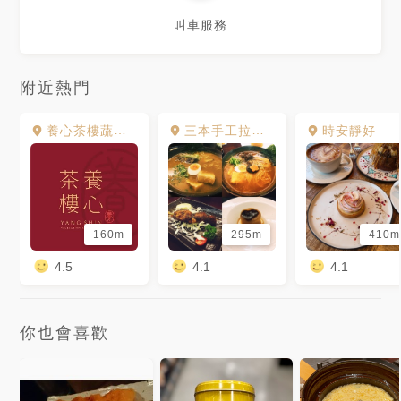
叫車服務
附近熱門
養心茶樓蔬食飲茶
三本手工拉麵 SanbenRamen 建國南京總店
時安靜好
160m
295m
410m
4.5
4.1
4.1
你也會喜歡