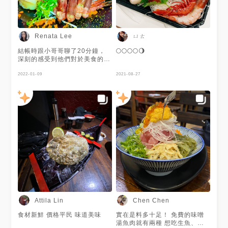
ㄩㄊ
Renata Lee
結帳時跟小哥哥聊了20分鐘，
🌕🌕🌕🌕🌖
深刻的感受到他們對於美食的努
力及堅持，價格平易近人，食材
新鮮，用料大膽，光是免費的味
2022-01-09
2021-08-27
噌湯裡就有超過300百隻蝦子🦐
在高租金跟惡意酸民之下認真服
務的佛系好店，需要大家多支持
🤍
Attila Lin
Chen Chen
食材新鮮 價格平民 味道美味
實在是料多十足！ 免費的味噌
湯魚肉就有兩種 想吃生魚、熟