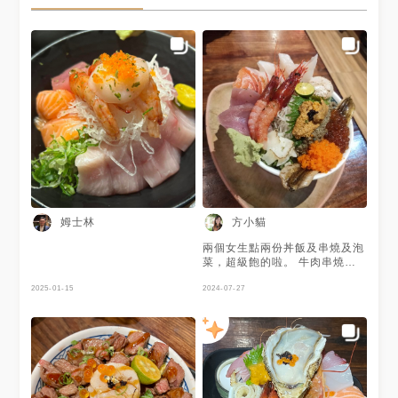
姆士林
方小貓
兩個女生點兩份丼飯及串燒及泡
菜，超級飽的啦。 牛肉串燒很
好吃，下次若回訪，丼飯點一份
2025-01-15
就好，肚子才有空間品嘗其他餐
2024-07-27
點。 湯是免費的，自已去裝，
湯裡的料不含糊，真材實料的魚
肉，蝦味超濃的湯頭。 google
可以訂位，蠻方便的。 掃QR
code 訂餐，用完餐再付款，只
能支付現金。