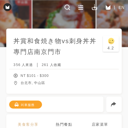
EN
丼賞和食焼き物vs刺身丼丼
4.2
專門店
南京門市
356
人來過
261
人收藏
NT $
101
- $
300
台北市, 中山區
叫車服務
美食客分享
熱門餐點
店家菜單