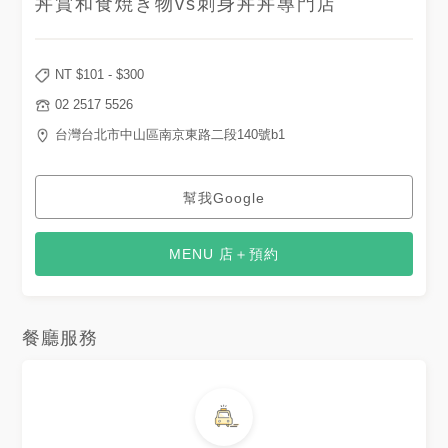
丼賞和食焼き物vs刺身丼丼專門店
NT $
101
- $
300
02 2517 5526
台灣台北市中山區南京東路二段140號b1
幫我Google
MENU 店＋預約
餐廳服務