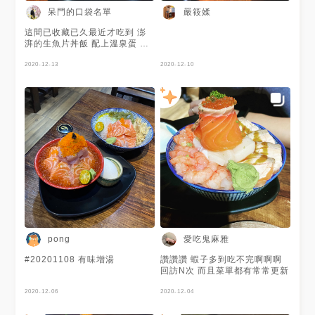
呆門的口袋名單
嚴筱媃
這間已收藏已久最近才吃到 澎
湃的生魚片丼飯 配上溫泉蛋 味
增湯是自助的 滿滿的魚肉
2020-12-13
2020-12-10
愛吃鬼麻雅
pong
#20201108 有味增湯
讚讚讚 蝦子多到吃不完啊啊啊
回訪N次 而且菜單都有常常更新
2020-12-06
2020-12-04