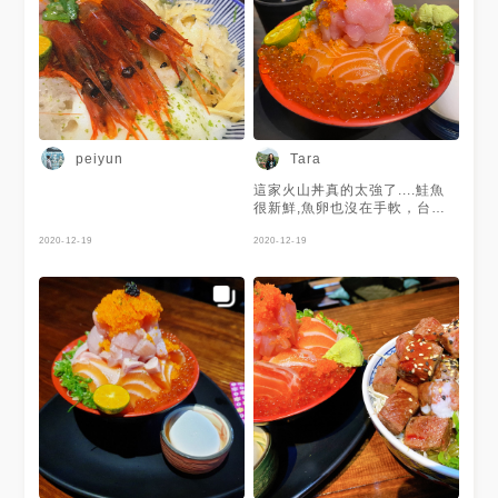
peiyun
Tara
這家火山丼真的太強了....鮭魚
很新鮮,魚卵也沒在手軟，台北
市區有這麼彿心的價格.....完全
2020-12-19
可以每天來!!
2020-12-19