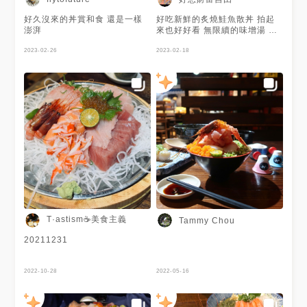
好久沒來的丼賞和食 還是一樣
好吃新鮮的炙燒鮭魚散丼 拍起
澎湃
來也好好看 無限續的味增湯 裡
面還有魚肉! 餐廳在捷運站附近
2023-02-26
在地下室哦 生意很好 沒有訂位
2023-02-18
幾乎都要等 反正就很好吃 價格
也不高 應該很快就會再去吃了
推薦~
T·astism☕️美食主義
Tammy Chou
20211231
2022-10-28
2022-05-16