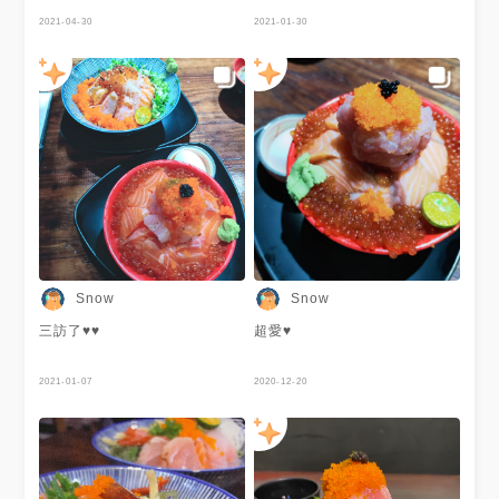
食都有 蠻豐富的 這次點雙人套
2021-04-30
餐系列真的吃飽飽 一個人500有
2021-01-30
找
Snow
Snow
三訪了♥♥
超愛♥
2021-01-07
2020-12-20