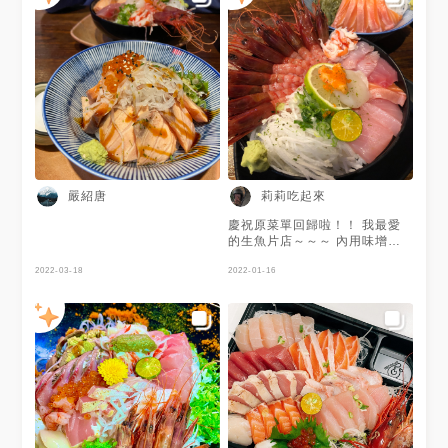
嚴紹唐
莉莉吃起來
慶祝原菜單回歸啦！！ 我最愛
的生魚片店～～～ 內用味增湯
+麥茶喝到飽！ 生食級厚切大干
2022-03-18
貝 5顆 $250 超鮮嫩！超划算！
2022-01-16
現在在粉絲團標記2個朋友還送
你生魚片手卷！！超佛心！